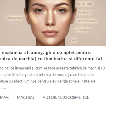
 inseamna strobing: ghid complet pentru
hnica de machiaj cu iluminator si diferente fata
 contouring
obing: ce înseamnă și cum se face această tehnică de machiaj cu
minator Strobing este o tehnică de machiaj care folosește
duse cu efect luminos pentru a evidenția zonele înalte ale
i,...
 MAR.
MACHIAJ
AUTOR: 1001COSMETICE