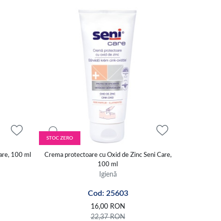
STOC ZERO
are, 100 ml
Crema protectoare cu Oxid de Zinc Seni Care,
100 ml
Igienă
Cod: 25603
16,00
RON
22,37
RON