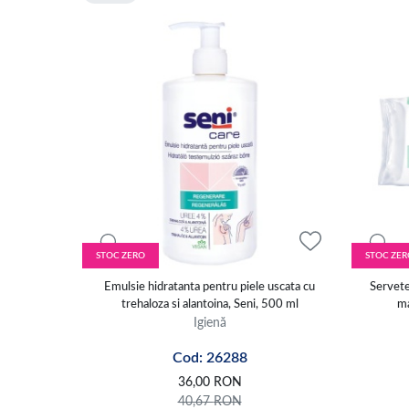
STOC ZERO
STOC ZER
Emulsie hidratanta pentru piele uscata cu
Servete
trehaloza si alantoina, Seni, 500 ml
ma
Igienă
Cod: 26288
36,00
RON
40,67
RON