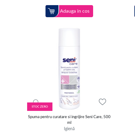
Adauga in cos
STOC ZERO
Spuma pentru curatare si ingrijire Seni Care, 500
ml
Igienă