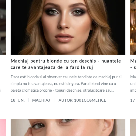
Machiaj pentru blonde cu ten deschis - nuantele
Ma
care te avantajeaza de la fard la ruj
- 
Daca esti blonda si ai observat ca unele tendinte de machiaj pur si
Mac
simplu nu te avantajeaza, nu esti singura. Parul blond vine cu o
un 
i
paleta cromatica proprie - tonuri deschise, stralucitoare sau...
imp
18 IUN.
MACHIAJ
AUTOR: 1001COSMETICE
17