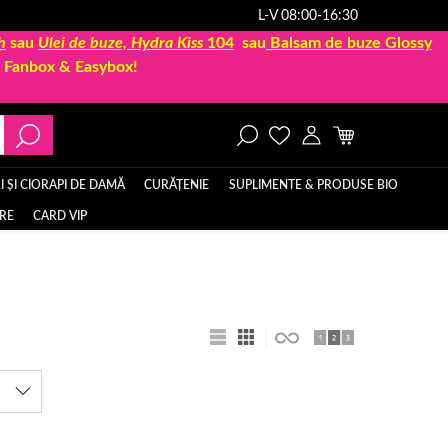
L-V 08:00-16:30
h
sau
Ulei de buze, Hydra Kiss
104
sau
Balsam de buze Glossy
la Fanbox & Easybox!
 ȘI CIORAPI DE DAMĂ
CURĂȚENIE
SUPLIMENTE & PRODUSE BIO
ERE
CARD VIP