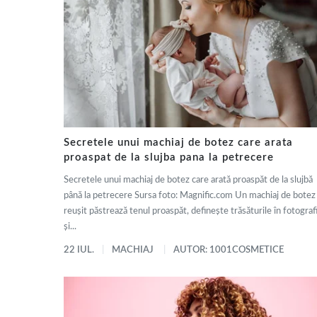
Secretele unui machiaj de botez care arata
proaspat de la slujba pana la petrecere
Secretele unui machiaj de botez care arată proaspăt de la slujbă
până la petrecere Sursa foto: Magnific.com Un machiaj de botez
reușit păstrează tenul proaspăt, definește trăsăturile în fotografi
și...
22 IUL.
MACHIAJ
AUTOR: 1001COSMETICE