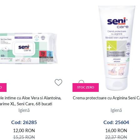
O
STOC ZERO
le intime cu Aloe Vera si Alantoina,
Crema protectoare cu Arginina Seni C
rime XL, Seni Care, 68 bucati
Igienă
Igienă
Cod: 26285
Cod: 25604
12,00
RON
16,00
RON
15,25
RON
22,37
RON