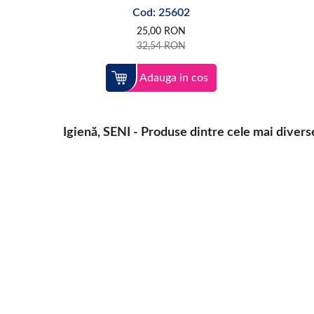
Cod: 25602
25,00
RON
32,54
RON
Adauga in cos
Igienă, SENI - Produse dintre cele mai diverse