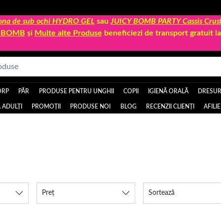
 zona de sub ochi HYDRO GEL
sau
JUICY BOMB PARTY Cassis Crus
Y BOMB
și
Multe alte Produse
beneficiezi de transport gratuit 
ORP
PĂR
PRODUSE PENTRU UNGHII
COPII
IGIENĂ ORALĂ
DRESURI
 ADULȚI
PROMOȚII
PRODUSE NOI
BLOG
RECENZII CLIENȚI
AFILI
Preț
Sortează