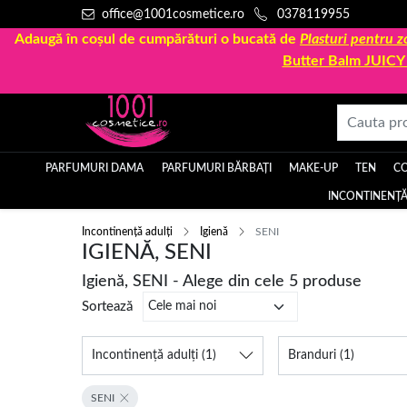
office@1001cosmetice.ro
0378119955
Adaugă în coșul de cumpărături o bucată de
Plasturi pentru
Butter Balm JUIC
PARFUMURI DAMA
PARFUMURI BĂRBAȚI
MAKE-UP
TEN
C
INCONTINENȚĂ
Incontinență adulți
Igienă
SENI
IGIENĂ, SENI
Igienă, SENI - Alege din cele 5 produse
Sortează
Incontinență adulți
(1)
Branduri
(1)
SENI