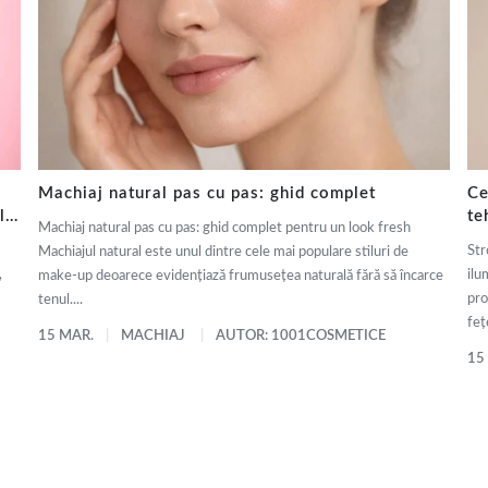
Machiaj natural pas cu pas: ghid complet
Ce
ly
te
Machiaj natural pas cu pas: ghid complet pentru un look fresh
de
Str
Machiajul natural este unul dintre cele mai populare stiluri de
,
ilu
make-up deoarece evidențiază frumusețea naturală fără să încarce
pro
tenul....
fețe
15 MAR.
MACHIAJ
AUTOR: 1001COSMETICE
15