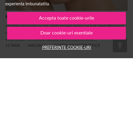
experienta imbunatatita.
Machiaj natural pas cu pas: ghid complet
Accepta toate cookie-urile
Machiaj natural pas cu pas: ghid complet pentru un look fresh Machiajul
Doar cookie-uri esentiale
natural este unul dintre cele mai populare stiluri de make-up deoarece
evidențiază frumusețea naturală fără să încarce tenul....
15 MAR.
MACHIAJ
AUTOR: 1001COSMETICE
PREFERINTE COOKIE-URI