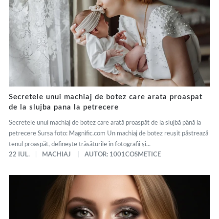
Secretele unui machiaj de botez care arata proaspat
de la slujba pana la petrecere
Secretele unui machiaj de botez care arată proaspăt de la slujbă până la
petrecere Sursa foto: Magnific.com Un machiaj de botez reușit păstrează
tenul proaspăt, definește trăsăturile în fotografii și...
22 IUL.
MACHIAJ
AUTOR: 1001COSMETICE