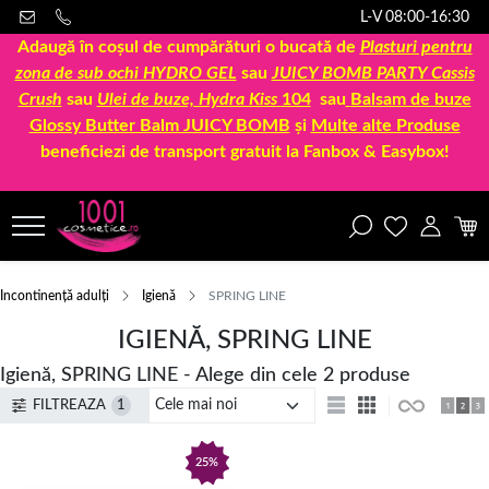
L-V 08:00-16:30
Adaugă în coșul de cumpărături o bucată de
Plasturi pentru
zona de sub ochi HYDRO GEL
sau
JUICY BOMB PARTY Cassis
Crush
sau
Ulei de buze, Hydra Kiss
104
sau
Balsam de buze
Glossy Butter Balm JUICY BOMB
și
Multe alte Produse
beneficiezi de transport gratuit la Fanbox & Easybox!
Incontinență adulți
Igienă
SPRING LINE
IGIENĂ, SPRING LINE
Igienă, SPRING LINE - Alege din cele 2 produse
FILTREAZA
1
25%