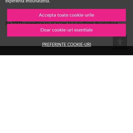
experienta imbunatatita.
Accepta toate cookie-urile
Pe
1001cosmetice.ro
ai acces la o multime de produse
Doar cookie-uri esentiale
PREFERINTE COOKIE-URI
Numele tau
Email
Aboneaza-te