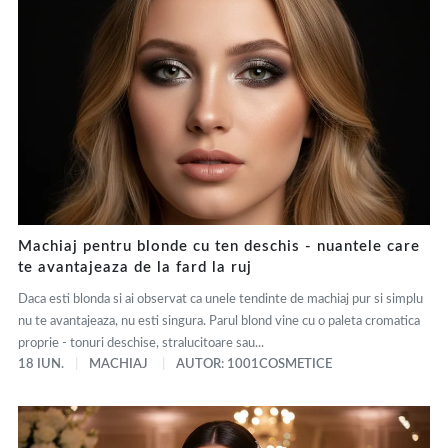
Machiaj pentru blonde cu ten deschis - nuantele care
te avantajeaza de la fard la ruj
Daca esti blonda si ai observat ca unele tendinte de machiaj pur si simplu
nu te avantajeaza, nu esti singura. Parul blond vine cu o paleta cromatica
proprie - tonuri deschise, stralucitoare sau...
18 IUN.
MACHIAJ
AUTOR: 1001COSMETICE