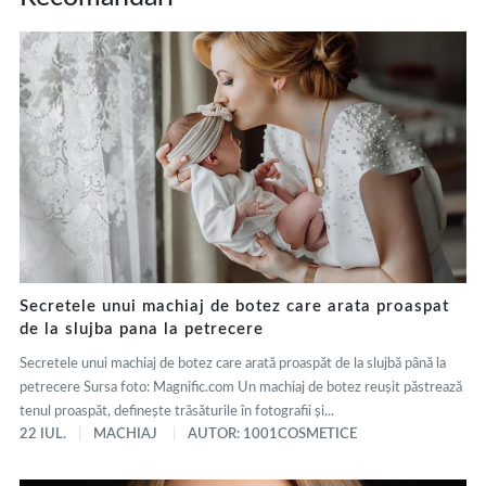
Secretele unui machiaj de botez care arata proaspat
de la slujba pana la petrecere
Secretele unui machiaj de botez care arată proaspăt de la slujbă până la
petrecere Sursa foto: Magnific.com Un machiaj de botez reușit păstrează
tenul proaspăt, definește trăsăturile în fotografii și...
22 IUL.
MACHIAJ
AUTOR: 1001COSMETICE