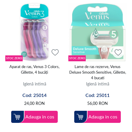
STOC ZERO
STOC ZERO
Aparat de ras, Venus 3 Colors,
Lame de ras rezerve, Venus
Gillette, 4 bucăți
Deluxe Smooth Sensitive, Gillette,
4 bucati
Igienă intimă
Igienă intimă
Cod: 25014
Cod: 25011
24,00
RON
56,00
RON
Adauga in cos
Adauga in cos