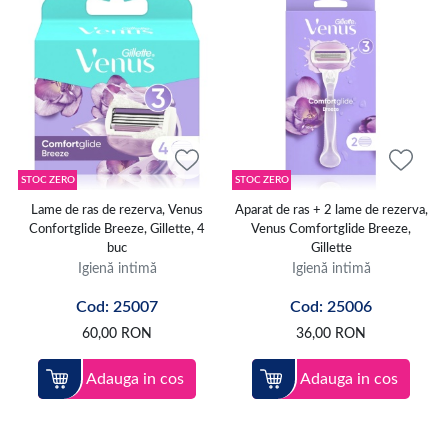
STOC ZERO
STOC ZERO
Lame de ras de rezerva, Venus
Aparat de ras + 2 lame de rezerva,
Confortglide Breeze, Gillette, 4
Venus Comfortglide Breeze,
buc
Gillette
Igienă intimă
Igienă intimă
Cod: 25007
Cod: 25006
60,00
RON
36,00
RON
Adauga in cos
Adauga in cos