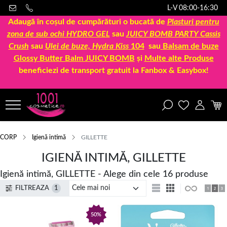
L-V 08:00-16:30
Adaugă în coșul de cumpărături o bucată de
Plasturi pentru
zona de sub ochi HYDRO GEL
sau
JUICY BOMB PARTY Cassis
Crush
sau
Ulei de buze, Hydra Kiss
104
sau
Balsam de buze
Glossy Butter Balm JUICY BOMB
și
Multe alte Produse
beneficiezi de transport gratuit la Fanbox & Easybox!
CORP
Igienă intimă
GILLETTE
IGIENĂ INTIMĂ, GILLETTE
Igienă intimă, GILLETTE - Alege din cele 16 produse
FILTREAZA
1
50%