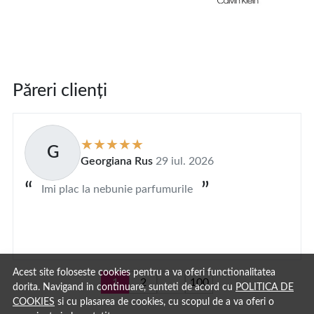
Păreri clienți
G
Georgiana Rus
29 iul. 2026
Imi plac la nebunie parfumurile
Acest site foloseste cookies pentru a va oferi functionalitatea
1
2
...
100
dorita. Navigand in continuare, sunteti de acord cu
POLITICA DE
COOKIES
si cu plasarea de cookies, cu scopul de a va oferi o