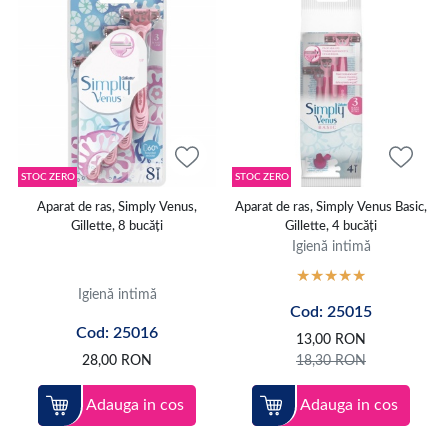
STOC ZERO
STOC ZERO
Aparat de ras, Simply Venus,
Aparat de ras, Simply Venus Basic,
Gillette, 8 bucăți
Gillette, 4 bucăți
Igienă intimă
Igienă intimă
Cod: 25015
Cod: 25016
13,00
RON
28,00
RON
18,30
RON
Adauga in cos
Adauga in cos