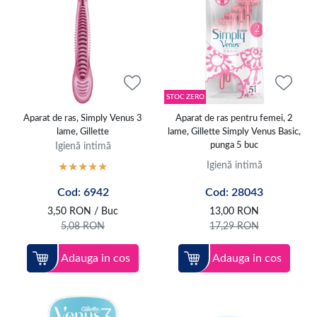
STOC ZERO
Aparat de ras, Simply Venus 3
Aparat de ras pentru femei, 2
lame, Gillette
lame, Gillette Simply Venus Basic,
Igienă intimă
punga 5 buc
Igienă intimă
Cod: 6942
Cod: 28043
3,50
RON
/ Buc
13,00
RON
5,08
RON
17,29
RON
Adauga in cos
Adauga in cos