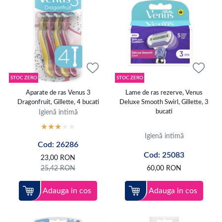
STOC ZERO
STOC ZERO
Aparate de ras Venus 3
Lame de ras rezerve, Venus
Dragonfruit, Gillette, 4 bucati
Deluxe Smooth Swirl, Gillette, 3
Igienă intimă
bucati
Igienă intimă
Cod: 26286
Cod: 25083
23,00
RON
25,42
RON
60,00
RON
Adauga in cos
Adauga in cos