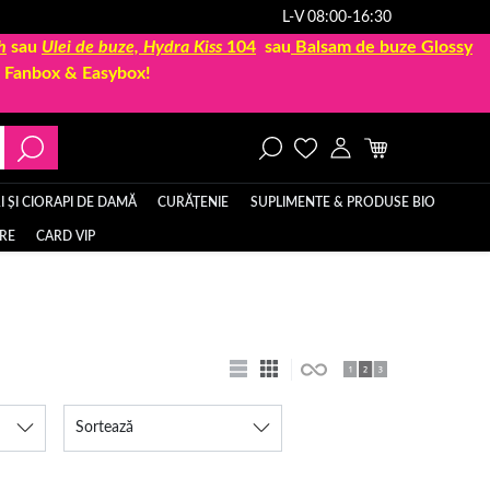
L-V 08:00-16:30
h
sau
Ulei de buze, Hydra Kiss
104
sau
Balsam de buze Glossy
la Fanbox & Easybox!
 ȘI CIORAPI DE DAMĂ
CURĂȚENIE
SUPLIMENTE & PRODUSE BIO
ERE
CARD VIP
Sortează