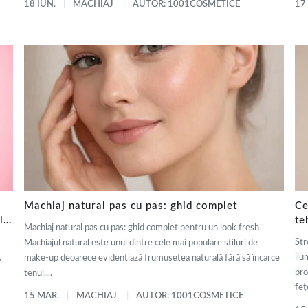
18 IUN.
MACHIAJ
AUTOR: 1001COSMETICE
17
Machiaj natural pas cu pas: ghid complet
Ce
ly
te
Machiaj natural pas cu pas: ghid complet pentru un look fresh
de
Str
Machiajul natural este unul dintre cele mai populare stiluri de
,
ilu
make-up deoarece evidențiază frumusețea naturală fără să încarce
pro
tenul....
fețe
15 MAR.
MACHIAJ
AUTOR: 1001COSMETICE