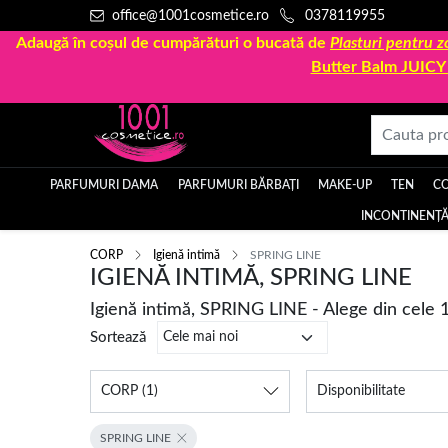
office@1001cosmetice.ro
0378119955
Adaugă în coșul de cumpărături o bucată de
Plasturi pentru
Butter Balm JUIC
PARFUMURI DAMA
PARFUMURI BĂRBAȚI
MAKE-UP
TEN
C
INCONTINENȚĂ
CORP
Igienă intimă
SPRING LINE
IGIENĂ INTIMĂ, SPRING LINE
Igienă intimă, SPRING LINE - Alege din cele 
Sortează
CORP
(1)
Disponibilitate
SPRING LINE