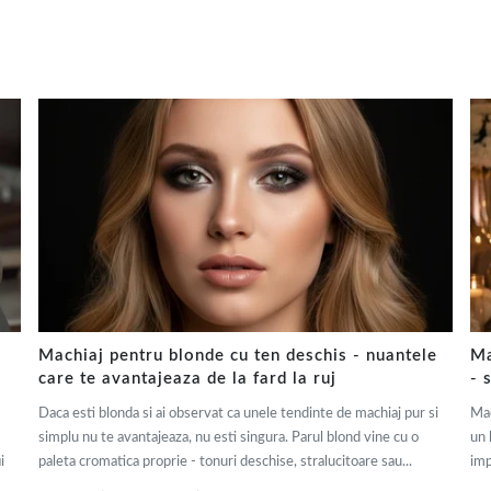
Machiaj pentru blonde cu ten deschis - nuantele
Ma
care te avantajeaza de la fard la ruj
- 
Daca esti blonda si ai observat ca unele tendinte de machiaj pur si
Mac
simplu nu te avantajeaza, nu esti singura. Parul blond vine cu o
un 
i
paleta cromatica proprie - tonuri deschise, stralucitoare sau...
imp