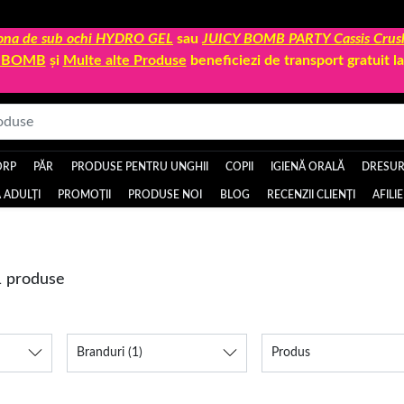
 zona de sub ochi HYDRO GEL
sau
JUICY BOMB PARTY Cassis Crus
Y BOMB
și
Multe alte Produse
beneficiezi de transport gratuit 
ORP
PĂR
PRODUSE PENTRU UNGHII
COPII
IGIENĂ ORALĂ
DRESURI
 ADULȚI
PROMOȚII
PRODUSE NOI
BLOG
RECENZII CLIENȚI
AFILI
1 produse
Branduri
(1)
Produs