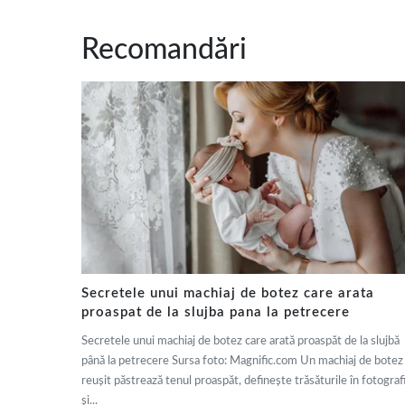
Recomandări
Secretele unui machiaj de botez care arata
proaspat de la slujba pana la petrecere
Secretele unui machiaj de botez care arată proaspăt de la slujbă
până la petrecere Sursa foto: Magnific.com Un machiaj de botez
reușit păstrează tenul proaspăt, definește trăsăturile în fotografi
și...