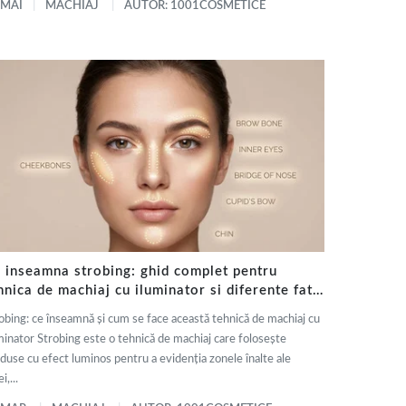
 MAI
MACHIAJ
AUTOR: 1001COSMETICE
 inseamna strobing: ghid complet pentru
hnica de machiaj cu iluminator si diferente fata
 contouring
obing: ce înseamnă și cum se face această tehnică de machiaj cu
minator Strobing este o tehnică de machiaj care folosește
duse cu efect luminos pentru a evidenția zonele înalte ale
i,...