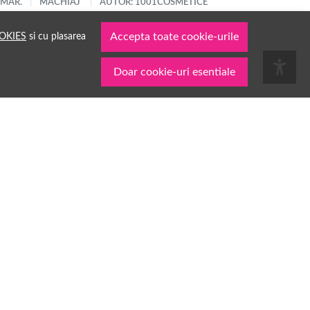
 MAR.
MACHIAJ
AUTOR: 1001COSMETICE
OKIES
si cu plasarea
Accepta toate cookie-urile
Doar cookie-uri esentiale