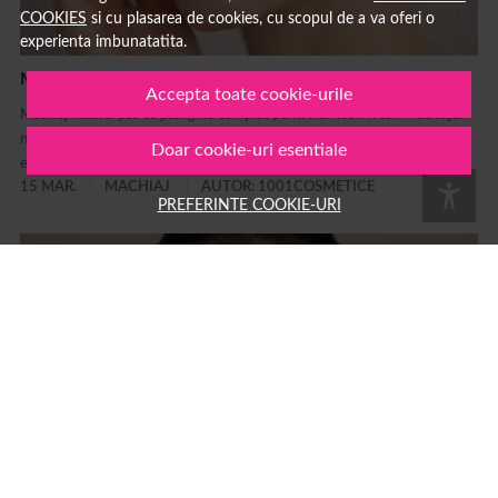
COOKIES
si cu plasarea de cookies, cu scopul de a va oferi o
experienta imbunatatita.
Machiaj natural pas cu pas: ghid complet
Accepta toate cookie-urile
Machiaj natural pas cu pas: ghid complet pentru un look fresh Machiajul
natural este unul dintre cele mai populare stiluri de make-up deoarece
Doar cookie-uri esentiale
evidențiază frumusețea naturală fără să încarce tenul....
15 MAR.
MACHIAJ
AUTOR: 1001COSMETICE
PREFERINTE COOKIE-URI