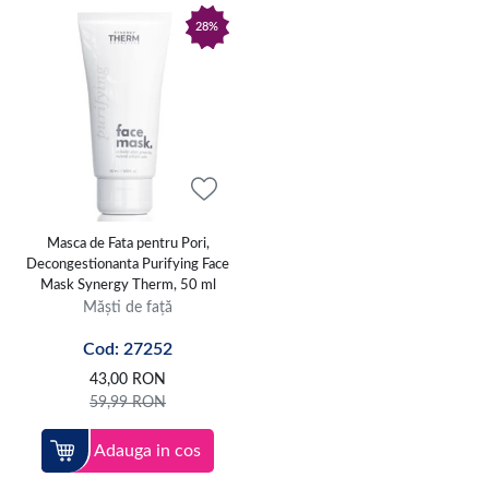
28%
Masca de Fata pentru Pori,
Decongestionanta Purifying Face
Mask Synergy Therm, 50 ml
Măști de față
Cod: 27252
43,00
RON
59,99
RON
Adauga in cos