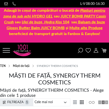
L-V 08:00-16:30
Adaugă în coșul de cumpărături o bucată de
Plasturi pentru
zona de sub ochi HYDRO GEL
sau
JUICY BOMB PARTY Cassis
Crush
sau
Ulei de buze, Hydra Kiss
104
sau
Balsam de buze
Glossy Butter Balm JUICY BOMB
și
Multe alte Produse
beneficiezi de transport gratuit la Fanbox & Easybox!
TEN
Măști de față
SYNERGY THERM COSMETICS
MĂȘTI DE FAȚĂ, SYNERGY THERM
COSMETICS
Măști de față, SYNERGY THERM COSMETICS - Alege
din cele 1 produse
FILTREAZA
1