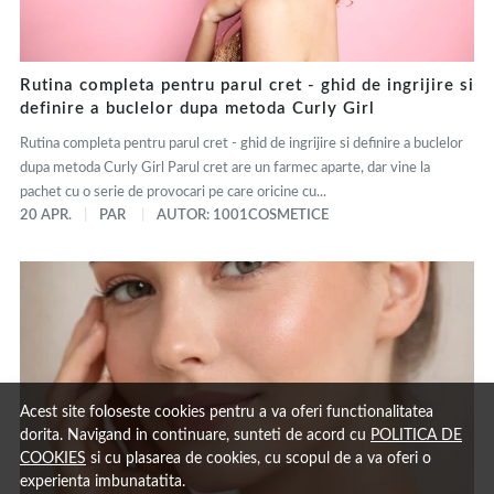
Rutina completa pentru parul cret - ghid de ingrijire si
definire a buclelor dupa metoda Curly Girl
Rutina completa pentru parul cret - ghid de ingrijire si definire a buclelor
dupa metoda Curly Girl Parul cret are un farmec aparte, dar vine la
pachet cu o serie de provocari pe care oricine cu...
20 APR.
PAR
AUTOR: 1001COSMETICE
Acest site foloseste cookies pentru a va oferi functionalitatea
dorita. Navigand in continuare, sunteti de acord cu
POLITICA DE
COOKIES
si cu plasarea de cookies, cu scopul de a va oferi o
experienta imbunatatita.