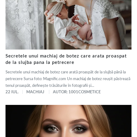
Secretele unui machiaj de botez care arata proaspat
de la slujba pana la petrecere
Secretele unui machiaj de botez care arată proaspăt de la slujbă până la
petrecere Sursa foto: Magnific.com Un machiaj de botez reușit păstrează
tenul proaspăt, definește trăsăturile în fotografii și...
22 IUL.
MACHIAJ
AUTOR: 1001COSMETICE