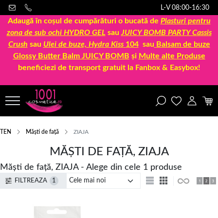
L-V 08:00-16:30
Adaugă în coșul de cumpărături o bucată de
Plasturi pentru
zona de sub ochi HYDRO GEL
sau
JUICY BOMB PARTY Cassis
Crush
sau
Ulei de buze, Hydra Kiss
104
sau
Balsam de buze
Glossy Butter Balm JUICY BOMB
și
Multe alte Produse
beneficiezi de transport gratuit la Fanbox & Easybox!
TEN
Măști de față
ZIAJA
MĂȘTI DE FAȚĂ, ZIAJA
Măști de față, ZIAJA - Alege din cele 1 produse
FILTREAZA
1