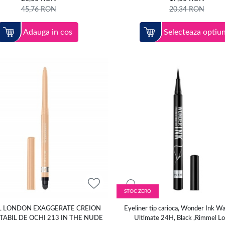
45,76
RON
20,34
RON
Adauga in cos
Selecteaza optiun
STOC ZERO
L LONDON EXAGGERATE CREION
Eyeliner tip carioca, Wonder Ink W
ABIL DE OCHI 213 IN THE NUDE
Ultimate 24H, Black ,Rimmel L