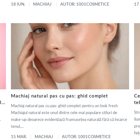
18 IUN.
MACHIAJ
AUTOR: 1001COSMETICE
17
Machiaj natural pas cu pas: ghid complet
Ce
ly
te
Machiaj natural pas cu pas: ghid complet pentru un look fresh
de
Str
Machiajul natural este unul dintre cele mai populare stiluri de
,
ilu
make-up deoarece evidențiază frumusețea naturală fără să încarce
pro
tenul....
fețe
15 MAR.
MACHIAJ
AUTOR: 1001COSMETICE