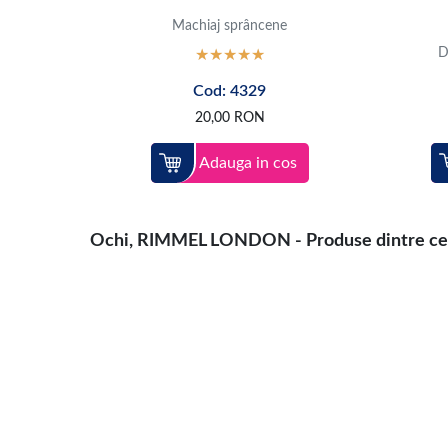
Machiaj sprâncene
D
Cod: 4329
20,00
RON
Adauga in cos
Ochi, RIMMEL LONDON - Produse dintre cele 