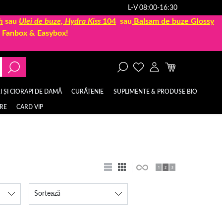
L-V 08:00-16:30
h
sau
Ulei de buze, Hydra Kiss
104
sau
Balsam de buze Glossy
la Fanbox & Easybox!
 ȘI CIORAPI DE DAMĂ
CURĂȚENIE
SUPLIMENTE & PRODUSE BIO
ERE
CARD VIP
Sortează