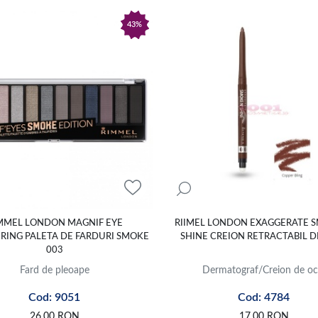
43%
MMEL LONDON MAGNIF EYE
RIIMEL LONDON EXAGGERATE 
ING PALETA DE FARDURI SMOKE
SHINE CREION RETRACTABIL D
003
Fard de pleoape
Dermatograf/Creion de oc
Cod: 9051
Cod: 4784
26,00
RON
17,00
RON