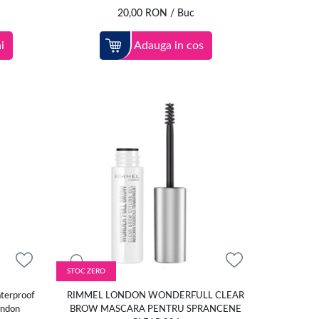
20,00
RON
/ Buc
i
Adauga in cos
STOC ZERO
aterproof
RIMMEL LONDON WONDERFULL CLEAR
ondon
BROW MASCARA PENTRU SPRANCENE