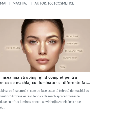
 MAI
MACHIAJ
AUTOR: 1001COSMETICE
 inseamna strobing: ghid complet pentru
hnica de machiaj cu iluminator si diferente fata
 contouring
obing: ce înseamnă și cum se face această tehnică de machiaj cu
minator Strobing este o tehnică de machiaj care folosește
duse cu efect luminos pentru a evidenția zonele înalte ale
i,...