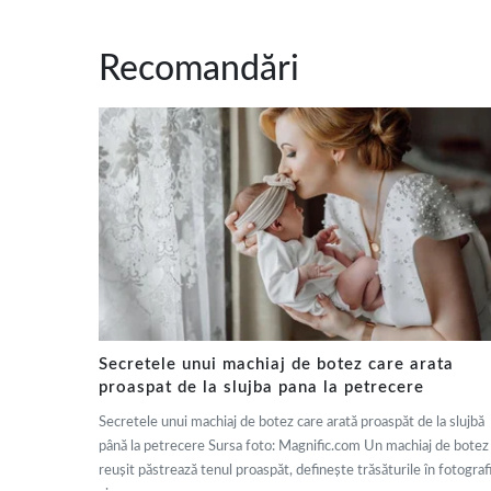
Recomandări
Secretele unui machiaj de botez care arata
proaspat de la slujba pana la petrecere
Secretele unui machiaj de botez care arată proaspăt de la slujbă
până la petrecere Sursa foto: Magnific.com Un machiaj de botez
reușit păstrează tenul proaspăt, definește trăsăturile în fotografi