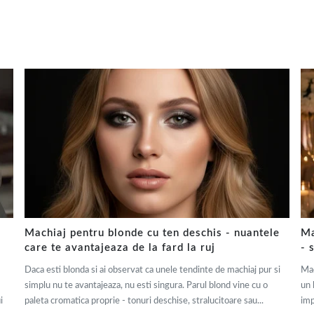
Machiaj pentru blonde cu ten deschis - nuantele
Ma
care te avantajeaza de la fard la ruj
- 
Daca esti blonda si ai observat ca unele tendinte de machiaj pur si
Mac
simplu nu te avantajeaza, nu esti singura. Parul blond vine cu o
un 
i
paleta cromatica proprie - tonuri deschise, stralucitoare sau...
imp