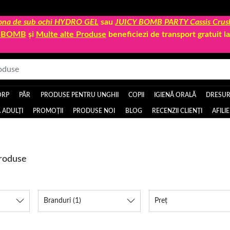
 zona de sub ochi HYDRO GEL
sau
JUICY BOMB PARTY Cassis Crus
Y BOMB
și
Multe alte Produse
beneficiezi de transport gratuit 
ORP
PĂR
PRODUSE PENTRU UNGHII
COPII
IGIENĂ ORALĂ
DRESURI
 ADULȚI
PROMOȚII
PRODUSE NOI
BLOG
RECENZII CLIENȚI
AFILI
roduse
Branduri
(1)
Preț