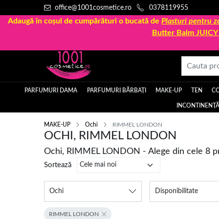
office@1001cosmetice.ro
0378119955
Adaugă în coșul de cumpărături o bucată de
Plasturi pentru
Butter Balm JUIC
PARFUMURI DAMA
PARFUMURI BĂRBAȚI
MAKE-UP
TEN
C
INCONTINENȚĂ
MAKE-UP
Ochi
RIMMEL LONDON
OCHI, RIMMEL LONDON
Ochi, RIMMEL LONDON - Alege din cele 8 p
Sortează
Ochi
Disponibilitate
RIMMEL LONDON