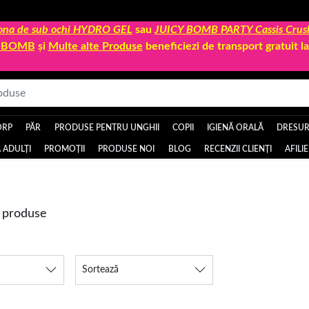
 zona de sub ochi HYDRO GEL
sau
JUICY BOMB PARTY Cassis Crus
Y BOMB
și
Multe alte Produse
beneficiezi de transport gratuit 
ORP
PĂR
PRODUSE PENTRU UNGHII
COPII
IGIENĂ ORALĂ
DRESURI
 ADULȚI
PROMOȚII
PRODUSE NOI
BLOG
RECENZII CLIENȚI
AFILI
 produse
Sortează