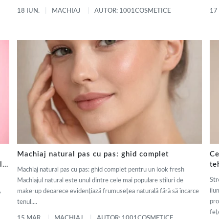
18 IUN.
MACHIAJ
AUTOR: 1001COSMETICE
17
Machiaj natural pas cu pas: ghid complet
Ce
ly
te
Machiaj natural pas cu pas: ghid complet pentru un look fresh
de
Str
Machiajul natural este unul dintre cele mai populare stiluri de
,
ilu
make-up deoarece evidențiază frumusețea naturală fără să încarce
pro
tenul....
fețe
15 MAR.
MACHIAJ
AUTOR: 1001COSMETICE