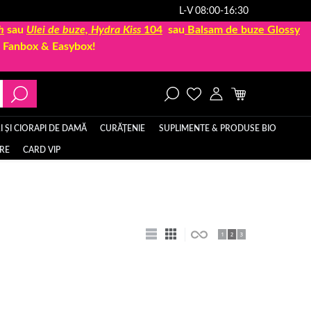
L-V 08:00-16:30
h
sau
Ulei de buze, Hydra Kiss
104
sau
Balsam de buze Glossy
la Fanbox & Easybox!
 ȘI CIORAPI DE DAMĂ
CURĂȚENIE
SUPLIMENTE & PRODUSE BIO
ERE
CARD VIP