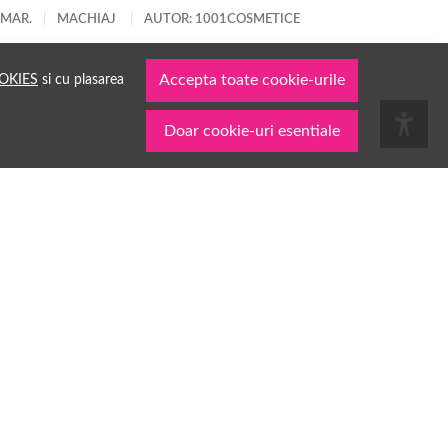
 MAR.
MACHIAJ
AUTOR: 1001COSMETICE
OKIES
si cu plasarea
Accepta toate cookie-urile
Doar cookie-uri esentiale