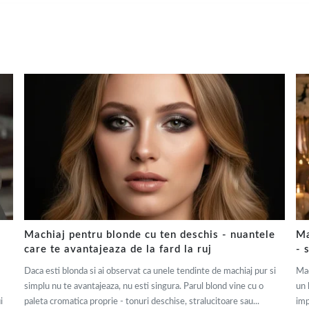
Machiaj pentru blonde cu ten deschis - nuantele
Ma
care te avantajeaza de la fard la ruj
- 
Daca esti blonda si ai observat ca unele tendinte de machiaj pur si
Mac
simplu nu te avantajeaza, nu esti singura. Parul blond vine cu o
un 
i
paleta cromatica proprie - tonuri deschise, stralucitoare sau...
imp