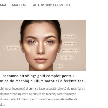
 MAI
MACHIAJ
AUTOR: 1001COSMETICE
 inseamna strobing: ghid complet pentru
hnica de machiaj cu iluminator si diferente fata
 contouring
obing: ce înseamnă și cum se face această tehnică de machiaj cu
minator Strobing este o tehnică de machiaj care folosește
duse cu efect luminos pentru a evidenția zonele înalte ale
i,...