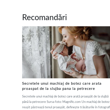
Recomandări
Secretele unui machiaj de botez care arata
proaspat de la slujba pana la petrecere
Secretele unui machiaj de botez care arată proaspăt de la slujbă
până la petrecere Sursa foto: Magnific.com Un machiaj de botez
reușit păstrează tenul proaspăt, definește trăsăturile în fotografi