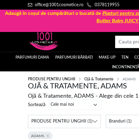
office@1001cosmetice.ro
0378119955
Adaugă în coșul de cumpărături o bucată de
Plasturi pentru
Butter Balm JUIC
PARFUMURI DAMA
PARFUMURI BĂRBAȚI
MAKE-UP
TEN
C
INCONTINENȚĂ
PRODUSE PENTRU UNGHII
Ojă & Tratamente
ADAMS
OJĂ & TRATAMENTE, ADAMS
Ojă & Tratamente, ADAMS - Alege din cele 1
Sortează
PRODUSE PENTRU UNGHII
(1)
Branduri
(1)
ADAMS