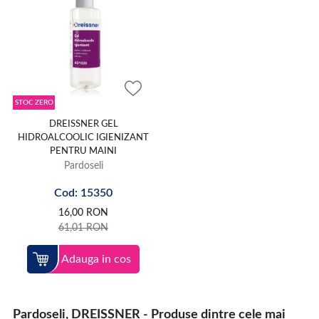
STOC ZERO
DREISSNER GEL
HIDROALCOOLIC IGIENIZANT
PENTRU MAINI
Pardoseli
Cod: 15350
16,00
RON
61,01
RON
Adauga in cos
Pardoseli, DREISSNER - Produse dintre cele mai