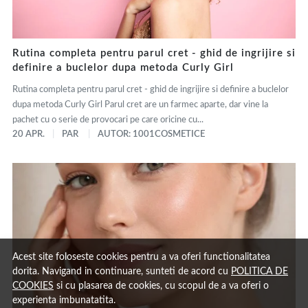
Rutina completa pentru parul cret - ghid de ingrijire si
definire a buclelor dupa metoda Curly Girl
Rutina completa pentru parul cret - ghid de ingrijire si definire a buclelor
dupa metoda Curly Girl Parul cret are un farmec aparte, dar vine la
pachet cu o serie de provocari pe care oricine cu...
20 APR.
PAR
AUTOR: 1001COSMETICE
Acest site foloseste cookies pentru a va oferi functionalitatea
dorita. Navigand in continuare, sunteti de acord cu
POLITICA DE
COOKIES
si cu plasarea de cookies, cu scopul de a va oferi o
experienta imbunatatita.