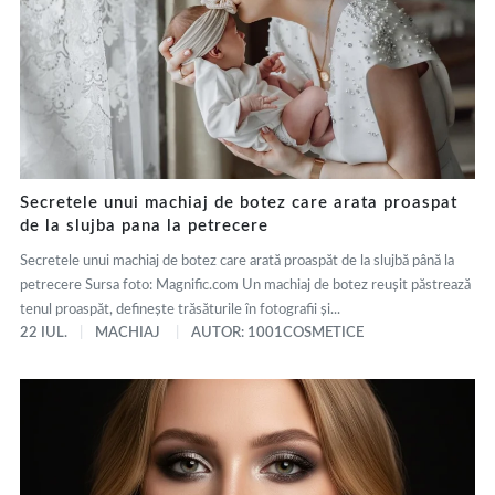
Secretele unui machiaj de botez care arata proaspat
de la slujba pana la petrecere
Secretele unui machiaj de botez care arată proaspăt de la slujbă până la
petrecere Sursa foto: Magnific.com Un machiaj de botez reușit păstrează
tenul proaspăt, definește trăsăturile în fotografii și...
22 IUL.
MACHIAJ
AUTOR: 1001COSMETICE