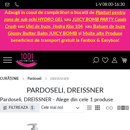
L-V 08:00-16:30
Adaugă în coșul de cumpărături o bucată de
Plasturi pentru
zona de sub ochi HYDRO GEL
sau
JUICY BOMB PARTY Cassis
Crush
sau
Ulei de buze, Hydra Kiss
104
sau
Balsam de buze
Glossy Butter Balm JUICY BOMB
și
Multe alte Produse
beneficiezi de transport gratuit la Fanbox & Easybox!
CURĂȚENIE
Pardoseli
DREISSNER
PARDOSELI, DREISSNER
Pardoseli, DREISSNER - Alege din cele 1 produse
FILTREAZA
1