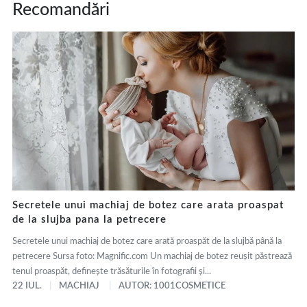
Recomandări
Secretele unui machiaj de botez care arata proaspat
de la slujba pana la petrecere
Secretele unui machiaj de botez care arată proaspăt de la slujbă până la
petrecere Sursa foto: Magnific.com Un machiaj de botez reușit păstrează
tenul proaspăt, definește trăsăturile în fotografii și...
22 IUL.
MACHIAJ
AUTOR: 1001COSMETICE