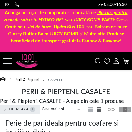
L-V 08:00-16:30
Adaugă în coșul de cumpărături o bucată de
Plasturi pentru
zona de sub ochi HYDRO GEL
sau
JUICY BOMB PARTY Cassis
Crush
sau
Ulei de buze, Hydra Kiss
104
sau
Balsam de buze
Glossy Butter Balm JUICY BOMB
și
Multe alte Produse
beneficiezi de transport gratuit la Fanbox & Easybox!
PĂR
Perii & Piepteni
CASALFE
PERII & PIEPTENI, CASALFE
Perii & Piepteni, CASALFE - Alege din cele 1 produse
FILTREAZA
1
Perie de par ideala pentru coafare si