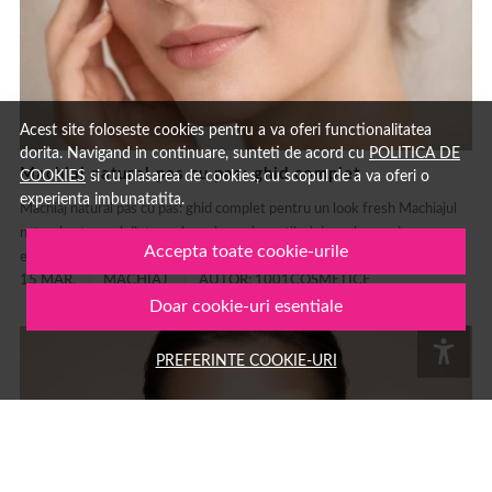
Acest site foloseste cookies pentru a va oferi functionalitatea
dorita. Navigand in continuare, sunteti de acord cu
POLITICA DE
Machiaj natural pas cu pas: ghid complet
COOKIES
si cu plasarea de cookies, cu scopul de a va oferi o
experienta imbunatatita.
Machiaj natural pas cu pas: ghid complet pentru un look fresh Machiajul
natural este unul dintre cele mai populare stiluri de make-up deoarece
Accepta toate cookie-urile
evidențiază frumusețea naturală fără să încarce tenul....
15 MAR.
MACHIAJ
AUTOR: 1001COSMETICE
Doar cookie-uri esentiale
PREFERINTE COOKIE-URI