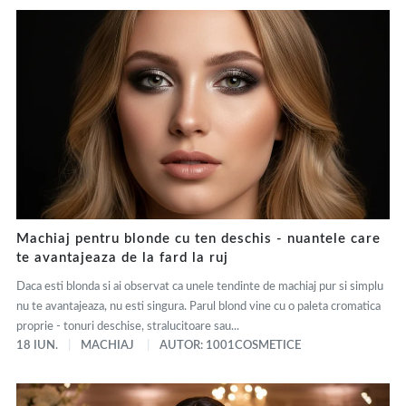
Machiaj pentru blonde cu ten deschis - nuantele care
te avantajeaza de la fard la ruj
Daca esti blonda si ai observat ca unele tendinte de machiaj pur si simplu
nu te avantajeaza, nu esti singura. Parul blond vine cu o paleta cromatica
proprie - tonuri deschise, stralucitoare sau...
18 IUN.
MACHIAJ
AUTOR: 1001COSMETICE