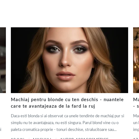
Machiaj pentru blonde cu ten deschis - nuantele
Ma
care te avantajeaza de la fard la ruj
- 
Daca esti blonda si ai observat ca unele tendinte de machiaj pur si
Mac
simplu nu te avantajeaza, nu esti singura. Parul blond vine cu o
un 
i
paleta cromatica proprie - tonuri deschise, stralucitoare sau...
imp