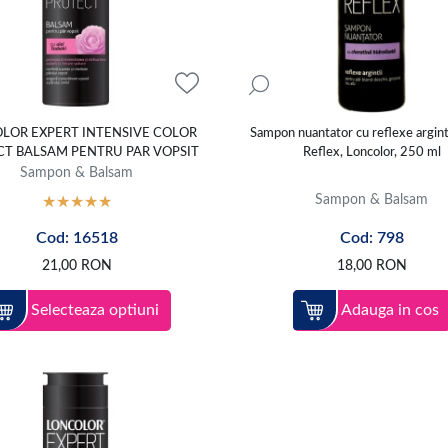
mata de aplicarea unui balsam sau a unei masti pentru sigilarea cuticu
LOR EXPERT INTENSIVE COLOR
Sampon nuantator cu reflexe arginti
T BALSAM PENTRU PAR VOPSIT
Reflex, Loncolor, 250 ml
Sampon & Balsam
Sampon & Balsam
Cod: 16518
Cod: 798
21,00
RON
18,00
RON
Selecteaza optiuni
Adauga in cos