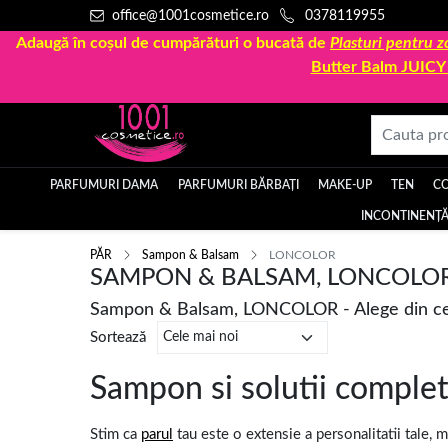
office@1001cosmetice.ro
0378119955
Adaugă în coșul de cumpărături o bucată de
Plasturi pentru
Butter Balm JUIC
PARFUMURI DAMA
PARFUMURI BĂRBAȚI
MAKE-UP
TEN
C
INCONTINENȚĂ
PĂR
Sampon & Balsam
LONCOLOR
SAMPON & BALSAM, LONCOLO
Sampon & Balsam, LONCOLOR - Alege din ce
Sortează
Sampon si solutii complet
Stim ca
parul
tau este o extensie a personalitatii tale, m