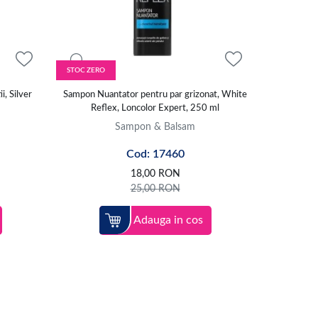
lei si hidratare.
STOC ZERO
i, Silver
Sampon Nuantator pentru par grizonat, White
Reflex, Loncolor Expert, 250 ml
Sampon & Balsam
Cod: 17460
18,00
RON
25,00
RON
Adauga in cos