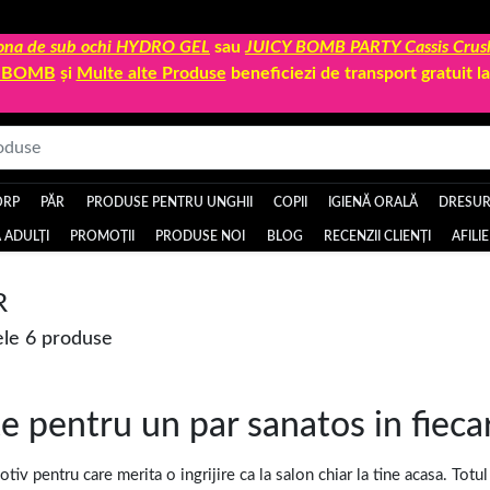
 zona de sub ochi HYDRO GEL
sau
JUICY BOMB PARTY Cassis Crus
Y BOMB
și
Multe alte Produse
beneficiezi de transport gratuit 
ORP
PĂR
PRODUSE PENTRU UNGHII
COPII
IGIENĂ ORALĂ
DRESURI
 ADULȚI
PROMOȚII
PRODUSE NOI
BLOG
RECENZII CLIENȚI
AFILI
R
le 6 produse
e pentru un par sanatos in fiecar
otiv pentru care merita o ingrijire ca la salon chiar la tine acasa. To