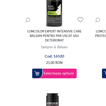
Se incepe intotdeauna cu samponarea pentru curatare, ur
LONCOLOR EXPERT INTENSIVE CARE
LONCO
BALSAM PENTRU PAR USCAT SAU
PROTEC
DETERIORAT
Sampon & Balsam
Cod: 16520
21,00
RON
Selecteaza optiuni