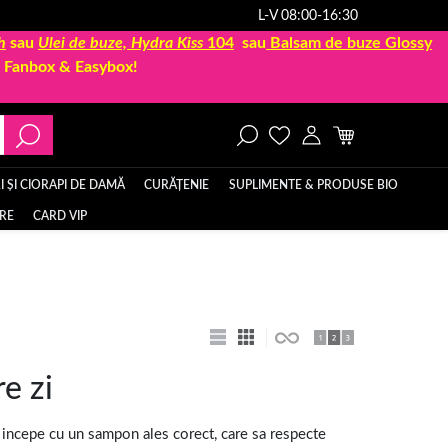
L-V 08:00-16:30
h
sau
Ulei de buze, Hydra Kiss
104
sau
Balsam de buze Glossy
la Fanbox & Easybox!
 ȘI CIORAPI DE DAMĂ
CURĂȚENIE
SUPLIMENTE & PRODUSE BIO
ERE
CARD VIP
e zi
tul incepe cu un sampon ales corect, care sa respecte