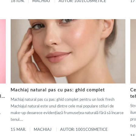
18 IUN.
MACHIAJ
AUTOR: 1001COSMETICE
17
Machiaj natural pas cu pas: ghid complet
Ce
ly
te
Machiaj natural pas cu pas: ghid complet pentru un look fresh
de
Str
Machiajul natural este unul dintre cele mai populare stiluri de
,
ilu
make-up deoarece evidențiază frumusețea naturală fără să încarce
pro
tenul....
fețe
15 MAR.
MACHIAJ
AUTOR: 1001COSMETICE