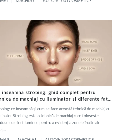
 MAI
MACHIAJ
AUTOR: 1001COSMETICE
 inseamna strobing: ghid complet pentru
hnica de machiaj cu iluminator si diferente fata
 contouring
obing: ce înseamnă și cum se face această tehnică de machiaj cu
minator Strobing este o tehnică de machiaj care folosește
duse cu efect luminos pentru a evidenția zonele înalte ale
i,...