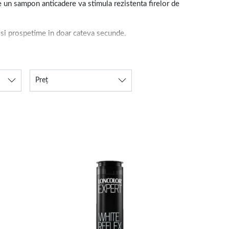
ce un sampon anticadere va stimula rezistenta firelor de
 si prospetime in doar cateva secunde.
e spalare ajuta la descurcarea facila si previne ruperea.
Preț
sticitatea. In gama noastra gasesti atat un balsam
.
 o observi de obicei doar in reclame.