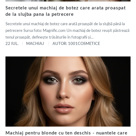
Secretele unui machiaj de botez care arata proaspat
de la slujba pana la petrecere
Secretele unui machiaj de botez care arată proaspăt de la slujbă până la
petrecere Sursa foto: Magnific.com Un machiaj de botez reușit păstrează
tenul proaspăt, definește trăsăturile în fotografii și...
22 IUL.
MACHIAJ
AUTOR: 1001COSMETICE
Machiaj pentru blonde cu ten deschis - nuantele care