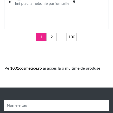
Imi plac la nebunie parfumurile
1
2
...
100
Pe
1001cosmetice.ro
ai acces la o multime de produse
Numele tau