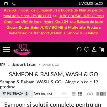
L-V 08:00-16:30
Adaugă în coșul de cumpărături o bucată de
Plasturi pentru
zona de sub ochi HYDRO GEL
sau
JUICY BOMB PARTY Cassis
Crush
sau
Ulei de buze, Hydra Kiss
104
sau
Balsam de buze
Glossy Butter Balm JUICY BOMB
și
Multe alte Produse
beneficiezi de transport gratuit la Fanbox & Easybox!
PĂR
Sampon & Balsam
WASH & GO
SAMPON & BALSAM, WASH & GO
Sampon & Balsam, WASH & GO - Alege din cele 19
produse
FILTREAZA
1
Sampon si solutii complete pentru un