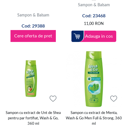
uscat sau cele ideale pentru a imblanzi firele rebele.
Sampon & Balsam
Indiferent de nevoile tale, iata cum poti maximiza rezultatele:
Sampon & Balsam
Cod: 23468
Foloseste sampoane profesionale pentru a beneficia de tehnologii
11,00
RON
Cod: 29388
avansate de ingrijire.
Daca esti vopsita, un sampon nuantator mentine intensitatea culorii intre
Cere oferta de pret
Adauga in cos
vizitele la coafor.
Alege un sampon pentru par gras daca vrei sa prelungesti senzatia de
curatenie.
Nu uita de un sampon pentru par vopsit care protejeaza impotriva oxidarii
si matuirii.
Aplica un sampon pentru par uscat pentru a hrani zonele sensibile si a
preveni varfurile despicate.
Integrarea unui sampon profesional in rutina ta, alaturi de o masca de par
potrivita, asigura acea stralucire sanatoasa pe care o observi de obicei
doar in reclame.
Care este ordinea corecta a produselor de ingrijire?
Se incepe intotdeauna cu samponarea pentru curatare, urmata de
Sampon cu extract de Unt de Shea
Sampon cu extract de Menta,
aplicarea unui balsam sau a unei masti pentru sigilarea cuticulei si
pentru par fortifiat, Wash & Go,
Wash & Go Men Full & Strong, 360
hidratare.
360 ml
ml