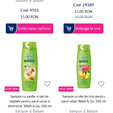
Sampon & Balsam
Cod: 29389
Cod: 9551
11,00
RON
11,00
RON
14,00
RON
Selecteaza optiuni
Adauga in cos
STOC ZERO
STOC ZERO
Sampon cu vanilie si ulei de
Sampon cu ulei de ricin pentru
migdale pentru parul uscat si
parul rebel, Wash & Go, 360 ml
deteriorat, Wash & Go, 360 ml
Sampon & Balsam
Sampon & Balsam