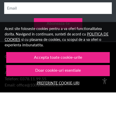
Email
Aboneaza-te
Acest site foloseste cookies pentru a va oferi functionalitatea
dorita. Navigand in continuare, sunteti de acord cu
POLITICA DE
COOKIES
si cu plasarea de cookies, cu scopul de a va oferi o
experienta imbunatatita.
Group Hara SRL
Accepta toate cookie-urile
Sediu:
Doar cookie-uri esentiale
Aleea Trandafirilor 2, Hateg, jud. Hunedoara
Telefon: 0378.11.99.55
PREFERINTE COOKIE-URI
Email:
office@1001cosmetice.ro
DESPRE NOI