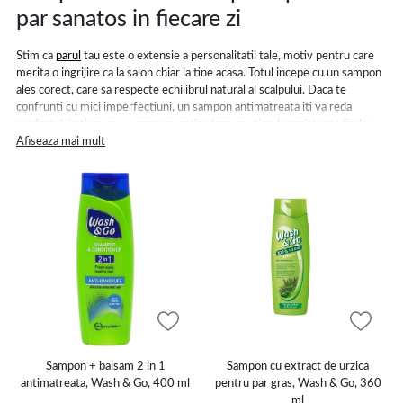
par sanatos in fiecare zi
Stim ca
parul
tau este o extensie a personalitatii tale, motiv pentru care
merita o ingrijire ca la salon chiar la tine acasa. Totul incepe cu un sampon
ales corect, care sa respecte echilibrul natural al scalpului. Daca te
confrunti cu mici imperfectiuni, un sampon antimatreata iti va reda
confortul, in timp ce un sampon anticadere va stimula rezistenta firelor
de la radacina.
Afiseaza mai mult
Pentru zilele aglomerate cand timpul nu este de partea ta, un sampon
uscat devine salvatorul tau de moment, oferind volum si prospetime in
doar cateva secunde.
Masca si balsam de par: secretul unei
texturi matasoase
Curatarea este doar primul pas, insa hidratarea profunda este cea care
face diferenta. Aplicarea unui balsam de par dupa fiecare spalare ajuta la
descurcarea facila si previne ruperea. Daca ai firul degradat, o masca de
par hidratanta folosita regulat va infuza firul cu nutrientii necesari pentru
Sampon + balsam 2 in 1
Sampon cu extract de urzica
a-si recapata elasticitatea. In gama noastra gasesti atat un balsam
antimatreata, Wash & Go, 400 ml
pentru par gras, Wash & Go, 360
hidratant pentru par cat si optiuni specifice, precum un balsam pentru par
ml