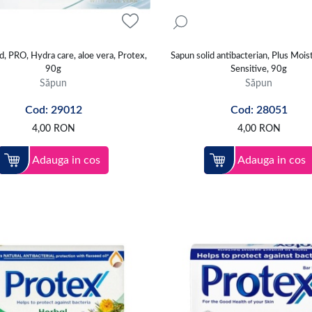
d, PRO, Hydra care, aloe vera, Protex,
Sapun solid antibacterian, Plus Mois
90g
Sensitive, 90g
Săpun
Săpun
Cod: 29012
Cod: 28051
4,00
RON
4,00
RON
Adauga in cos
Adauga in cos