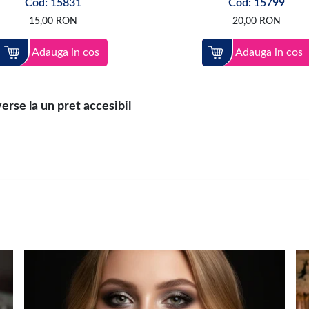
Cod: 15831
Cod: 15799
15,00
RON
20,00
RON
Adauga in cos
Adauga in cos
rse la un pret accesibil