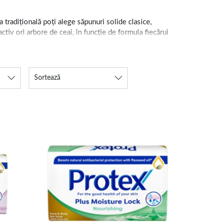
 tradițională poți alege săpunuri solide clasice,
tiv ori arbore de ceai, în funcție de formula fiecărui
dul de utilizare pot fi diferite de la un produs la altul,
Sortează
ot fi alese de persoanele care preferă o textură
 disponibile variante naturale, botanice sau intens
nte, Labnatur, Dermomed și Malizia. Săpunul trebuie