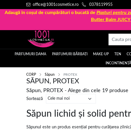
office@1001cosmetice.ro
0378119955
Adaugă în coșul de cumpărături o bucată de
Plasturi pentru
Butter Balm JUIC
PARFUMURI DAMA
PARFUMURI BĂRBAȚI
MAKE-UP
TEN
C
INCONTINENȚĂ
CORP
Săpun
PROTEX
SĂPUN, PROTEX
Săpun, PROTEX - Alege din cele 19 produse
Sortează
Săpun lichid și solid pentr
Săpunul este un produs esențial pentru curățarea zilnică