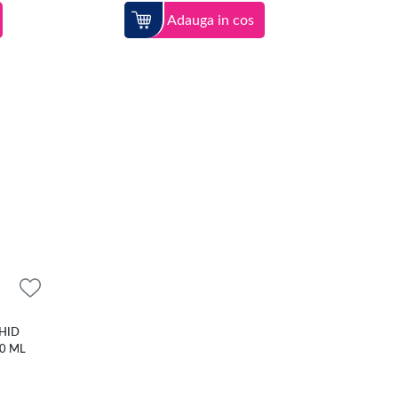
Adauga in cos
HID
0 ML