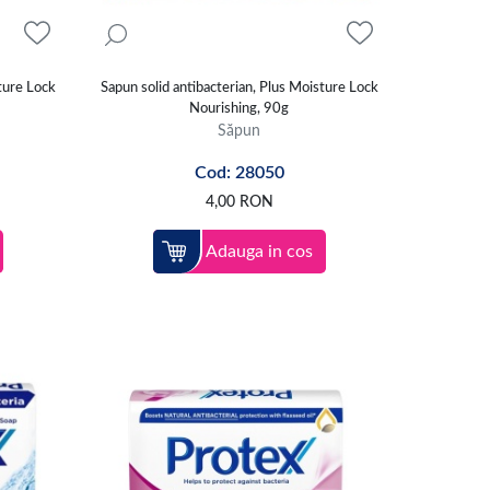
ture Lock
Sapun solid antibacterian, Plus Moisture Lock
Nourishing, 90g
Săpun
Cod: 28050
4,00
RON
Adauga in cos