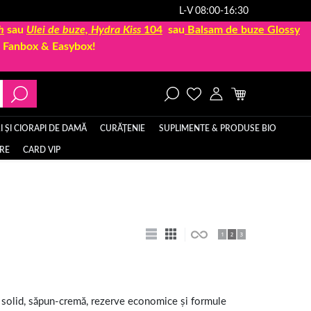
L-V 08:00-16:30
h
sau
Ulei de buze, Hydra Kiss
104
sau
Balsam de buze Glossy
la Fanbox & Easybox!
 ȘI CIORAPI DE DAMĂ
CURĂȚENIE
SUPLIMENTE & PRODUSE BIO
ERE
CARD VIP
pun solid, săpun-cremă, rezerve economice și formule