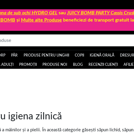
 zona de sub ochi HYDRO GEL
sau
JUICY BOMB PARTY Cassis Crus
Y BOMB
și
Multe alte Produse
beneficiezi de transport gratuit 
ORP
PĂR
PRODUSE PENTRU UNGHII
COPII
IGIENĂ ORALĂ
DRESURI
 ADULȚI
PROMOȚII
PRODUSE NOI
BLOG
RECENZII CLIENȚI
AFILI
u igiena zilnică
 a mâinilor și a pielii. În această categorie găsești săpun lichid, să