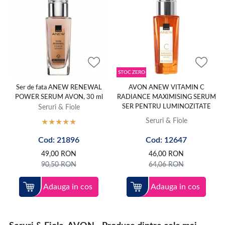
STOC ZERO
Ser de fata ANEW RENEWAL
AVON ANEW VITAMIN C
POWER SERUM AVON, 30 ml
RADIANCE MAXIMISING SERUM
Seruri & Fiole
SER PENTRU LUMINOZITATE
Seruri & Fiole
Cod: 21896
Cod: 12647
49,00
RON
46,00
RON
90,50
RON
64,06
RON
Adauga in cos
Adauga in cos