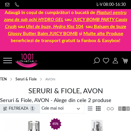
L-V 08:00-16:30
Adaugă în coșul de cumpărături o bucată de
Plasturi pentru
zona de sub ochi HYDRO GEL
sau
JUICY BOMB PARTY Cassis
Crush
sau
Ulei de buze, Hydra Kiss
104
sau
Balsam de buze
Glossy Butter Balm JUICY BOMB
și
Multe alte Produse
beneficiezi de transport gratuit la Fanbox & Easybox!
TEN
Seruri & Fiole
AVON
SERURI & FIOLE, AVON
Seruri & Fiole, AVON - Alege din cele 2 produse
FILTREAZA
1
45%