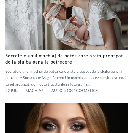
Secretele unui machiaj de botez care arata proaspat
de la slujba pana la petrecere
Secretele unui machiaj de botez care arată proaspăt de la slujbă până la
petrecere Sursa foto: Magnific.com Un machiaj de botez reușit păstrează
tenul proaspăt, definește trăsăturile în fotografii și...
22 IUL.
MACHIAJ
AUTOR: 1001COSMETICE