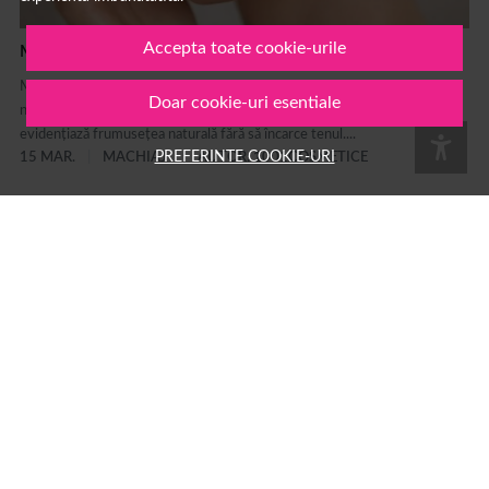
Accepta toate cookie-urile
Machiaj natural pas cu pas: ghid complet
Machiaj natural pas cu pas: ghid complet pentru un look fresh Machiajul
Doar cookie-uri esentiale
natural este unul dintre cele mai populare stiluri de make-up deoarece
evidențiază frumusețea naturală fără să încarce tenul....
PREFERINTE COOKIE-URI
15 MAR.
MACHIAJ
AUTOR: 1001COSMETICE
Ce inseamna strobing: ghid complet pentru tehnica de