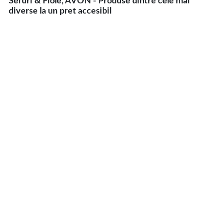
Seruri & Fiole, AVON - Produse dintre cele mai
diverse la un pret accesibil