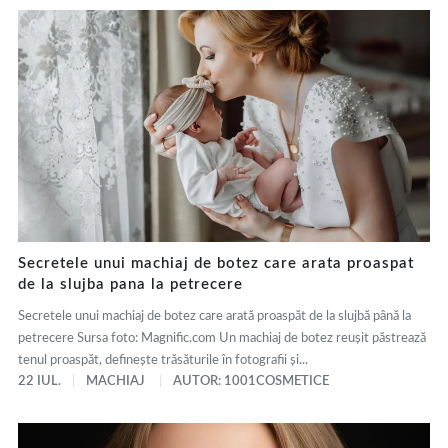
Secretele unui machiaj de botez care arata proaspat
de la slujba pana la petrecere
Secretele unui machiaj de botez care arată proaspăt de la slujbă până la
petrecere Sursa foto: Magnific.com Un machiaj de botez reușit păstrează
tenul proaspăt, definește trăsăturile în fotografii și...
22 IUL.
MACHIAJ
AUTOR: 1001COSMETICE