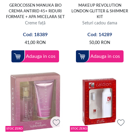
GEROCOSSEN MANUKA BIO
MAKEUP REVOLUTION
CREMA ANTIRID 45+ RIDURI
LONDON GLITTER & SHIMMER
FORMATE + APA MICELARA SET
KIT
Creme față
Seturi cadou dama
Cod: 18389
Cod: 14289
41,00
RON
50,00
RON
Adauga in cos
Adauga in cos
STOC ZERO
STOC ZERO