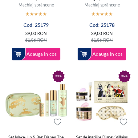
Machiaj sprâncene
Machiaj sprâncene
Cod: 25179
Cod: 25178
39,00
RON
39,00
RON
51,86
RON
51,86
RON
Adauga in cos
Adauga in cos
33%
36%
Set Make-Up & Bag Disney The
Set de ingrijire Disney Villains