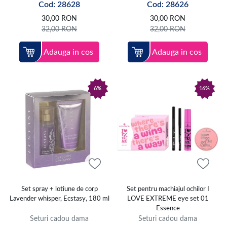
Cod: 28628
Cod: 28626
30,00
RON
30,00
RON
32,00
RON
32,00
RON
Adauga in cos
Adauga in cos
6%
16%
Set spray + lotiune de corp
Set pentru machiajul ochilor I
Lavender whisper, Ecstasy, 180 ml
LOVE EXTREME eye set 01
Essence
Seturi cadou dama
Seturi cadou dama