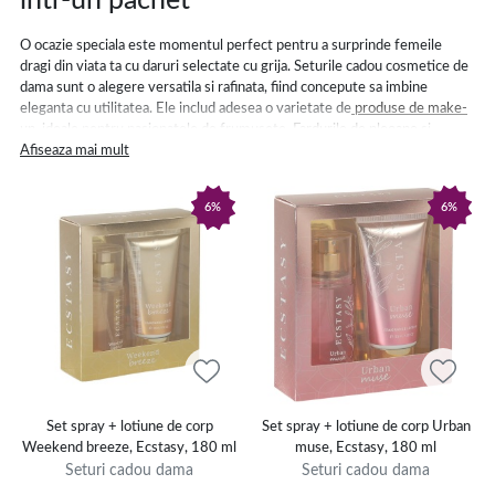
intr-un pachet
O ocazie speciala este momentul perfect pentru a surprinde femeile
dragi din viata ta cu daruri selectate cu grija. Seturile cadou cosmetice de
dama sunt o alegere versatila si rafinata, fiind concepute sa imbine
eleganta cu utilitatea. Ele includ adesea o varietate de
produse de make-
up
, ideale pentru pasionatele de frumusete.
Fardurile de pleoape
si
rujurile
Afiseaza mai mult
sunt doar cateva dintre elementele care pot transforma rutina
zilnica intr-un moment de rasfat. Acestea sunt disponibile in culori si
formule potrivite pentru diferite stiluri si preferinte, de la machiaj natural
6%
6%
pana la look-uri indraznete.
Daca ingrijirea pielii este prioritara, seturile cadou pentru femei care
includ
produse pentru ten
, precum
cremele de fata
hidratante, sunt o
alegere excelenta. Acestea sunt perfecte pentru a ameliora efectele
sezonului rece si pentru a mentine un ten sanatos si luminos, transmitand
in acelasi timp grija si atentie fata de nevoile persoanei dragi.
Set cadou de dama - descopera rasfatul
pentru toate gusturile
Set spray + lotiune de corp
Set spray + lotiune de corp Urban
Weekend breeze, Ecstasy, 180 ml
muse, Ecstasy, 180 ml
Printre cadourile adesea apreciate pentru orice ocazie
Seturi cadou dama
Seturi cadou dama
speciala,
parfumurile de dama
raman o alegere clasica si eleganta. Un set