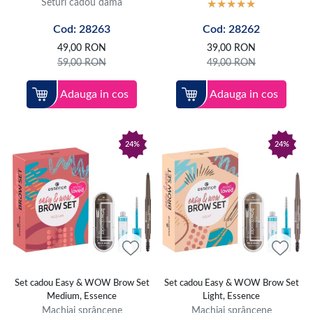
Seturi cadou dama
Cod: 28263
Cod: 28262
49,00
RON
39,00
RON
59,00
RON
49,00
RON
Adauga in cos
Adauga in cos
24%
24%
Set cadou Easy & WOW Brow Set
Set cadou Easy & WOW Brow Set
Medium, Essence
Light, Essence
Machiaj sprâncene
Machiaj sprâncene