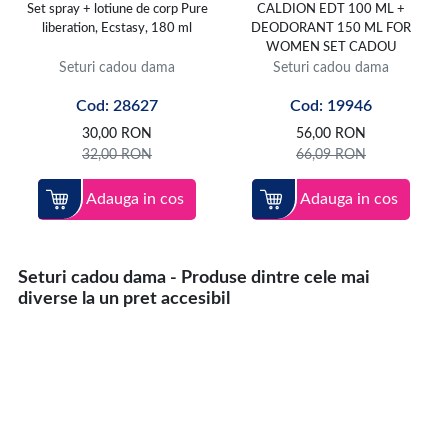
Set spray + lotiune de corp Pure
CALDION EDT 100 ML +
liberation, Ecstasy, 180 ml
DEODORANT 150 ML FOR
WOMEN SET CADOU
Seturi cadou dama
Seturi cadou dama
Cod: 28627
Cod: 19946
30,00
RON
56,00
RON
32,00
RON
66,09
RON
Adauga in cos
Adauga in cos
Seturi cadou dama - Produse dintre cele mai
diverse la un pret accesibil