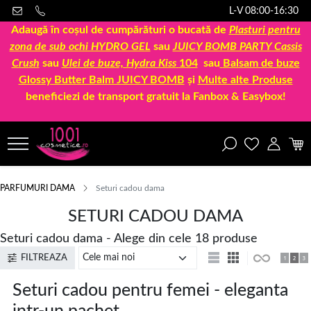
L-V 08:00-16:30
Adaugă în coșul de cumpărături o bucată de
Plasturi pentru
zona de sub ochi HYDRO GEL
sau
JUICY BOMB PARTY Cassis
Crush
sau
Ulei de buze, Hydra Kiss
104
sau
Balsam de buze
Glossy Butter Balm JUICY BOMB
și
Multe alte Produse
beneficiezi de transport gratuit la Fanbox & Easybox!
PARFUMURI DAMA
Seturi cadou dama
SETURI CADOU DAMA
Seturi cadou dama - Alege din cele 18 produse
FILTREAZA
Seturi cadou pentru femei - eleganta