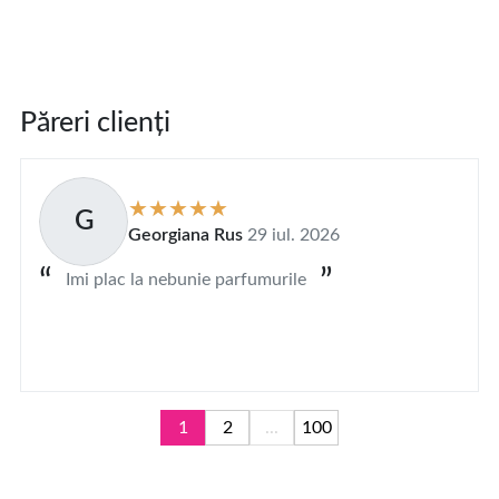
Păreri clienți
G
Georgiana Rus
29 iul. 2026
Imi plac la nebunie parfumurile
1
2
...
100