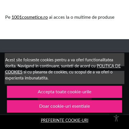
Pe
1001cosmetice.ro
ai acces la o multime de produse
Numele tau
Acest site foloseste cookies pentru a va oferi functionalitatea
dorita. Navigand in continuare, sunteti de acord cu
POLITICA DE
COOKIES
si cu plasarea de cookies, cu scopul de a va oferi o
Email
experienta imbunatatita.
Accepta toate cookie-urile
Aboneaza-te
Doar cookie-uri esentiale
PREFERINTE COOKIE-URI