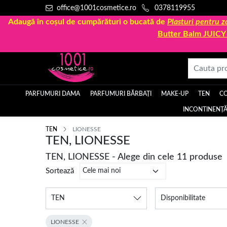
office@1001cosmetice.ro
0378119955
Adaugă în coșul de cumpărături o bucată de
Plasturi pentru
Butter Balm JUIC
PARFUMURI DAMA
PARFUMURI BĂRBAȚI
MAKE-UP
TEN
C
INCONTINENȚĂ
TEN
LIONESSE
TEN, LIONESSE
TEN, LIONESSE - Alege din cele 11 produse
Sortează
TEN
Disponibilitate
LIONESSE