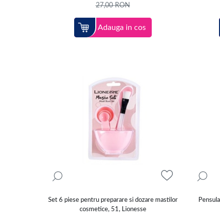
27,00
RON
Adauga in cos
Set 6 piese pentru preparare si dozare mastilor
Pensula
cosmetice, 51, Lionesse