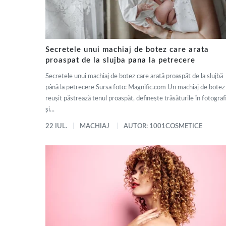
Secretele unui machiaj de botez care arata
proaspat de la slujba pana la petrecere
Secretele unui machiaj de botez care arată proaspăt de la slujbă
până la petrecere Sursa foto: Magnific.com Un machiaj de botez
reușit păstrează tenul proaspăt, definește trăsăturile în fotografi
și...
22 IUL.
MACHIAJ
AUTOR: 1001COSMETICE