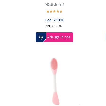
Măști de față
Cod: 21836
13,00
RON
Adauga in cos