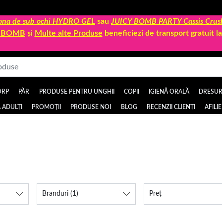
 zona de sub ochi HYDRO GEL
sau
JUICY BOMB PARTY Cassis Crus
Y BOMB
și
Multe alte Produse
beneficiezi de transport gratuit 
ORP
PĂR
PRODUSE PENTRU UNGHII
COPII
IGIENĂ ORALĂ
DRESURI
 ADULȚI
PROMOȚII
PRODUSE NOI
BLOG
RECENZII CLIENȚI
AFILI
Branduri
(1)
Preț