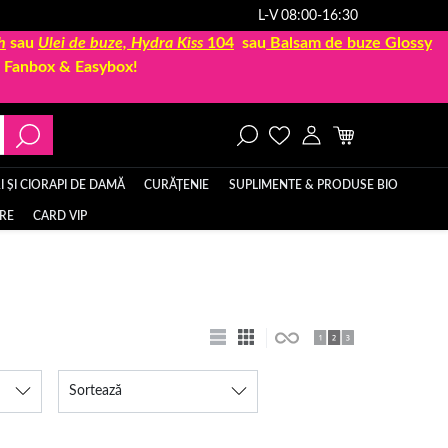
L-V 08:00-16:30
h
sau
Ulei de buze, Hydra Kiss
104
sau
Balsam de buze Glossy
la Fanbox & Easybox!
 ȘI CIORAPI DE DAMĂ
CURĂȚENIE
SUPLIMENTE & PRODUSE BIO
ERE
CARD VIP
Sortează