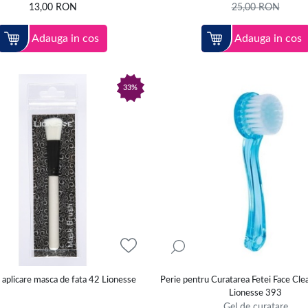
13,00
RON
25,00
RON
Adauga in cos
Adauga in cos
33%
 aplicare masca de fata 42 Lionesse
Perie pentru Curatarea Fetei Face Cle
Lionesse 393
Gel de curatare