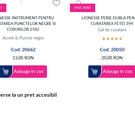
O
STOC ZERO
NESSE INSTRUMENT PENTRU
LIONESSE PERIE DUBLA PE
TAREA PUNCTELOR NEGRE SI
CURATAREA FETEI 394
COSURILOR 2582
Gel de curatare
Acnee & Puncte negre
Cod: 20662
Cod: 20050
13,00
RON
20,00
RON
Adauga in cos
Adauga in cos
rse la un pret accesibil