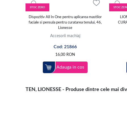
STOC ZERO
STOC ZER
Dispozitiv All In One pentru aplicarea mastilor
LIO
faciale si pensula pentru curatarea tenului, 46,
CURA
Lionesse
Accesorii machiaj
Cod: 21866
16,00
RON
Adauga in cos
TEN, LIONESSE - Produse dintre cele mai dive