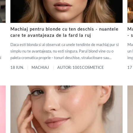
Machiaj pentru blonde cu ten deschis - nuantele
Ma
care te avantajeaza de la fard la ruj
- 
Daca esti blonda si ai observat ca unele tendinte de machiaj pur si
Mac
simplu nu te avantajeaza, nu esti singura. Parul blond vine cu o
un 
i
paleta cromatica proprie - tonuri deschise, stralucitoare sau...
imp
18 IUN.
MACHIAJ
AUTOR: 1001COSMETICE
17