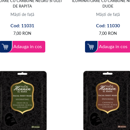
UARE CU CARBUNE NEGRU SI ULEI
ILUMINATOARE CU CARBUNE N
DE RAPITA
DUDE
Măști de față
Măști de față
Cod: 11031
Cod: 11030
7,00
RON
7,00
RON
Adauga in cos
Adauga in cos