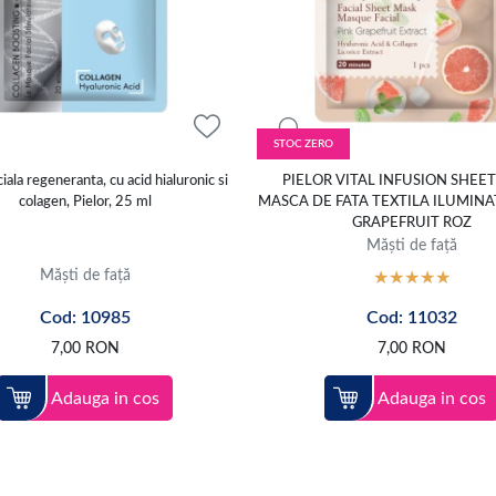
STOC ZERO
iala regeneranta, cu acid hialuronic si
PIELOR VITAL INFUSION SHEE
colagen, Pielor, 25 ml
MASCA DE FATA TEXTILA ILUMIN
GRAPEFRUIT ROZ
Măști de față
Măști de față
Cod: 10985
Cod: 11032
7,00
RON
7,00
RON
Adauga in cos
Adauga in cos