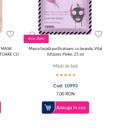
STOC ZERO
T MASK
Masca facială purificatoare, cu lavanda, Vital
ATOARE CU
Infusion, Pielor, 25 ml
Măști de față
Cod: 10993
7,00
RON
Adauga in cos