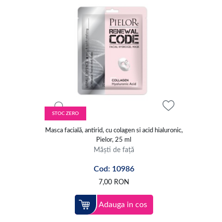
STOC ZERO
Masca facială, antirid, cu colagen si acid hialuronic,
Pielor, 25 ml
Măști de față
Cod: 10986
7,00
RON
Adauga in cos