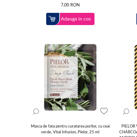
7,00
RON
Adauga in cos
Masca de fata pentru curatarea porilor, cu ceai
PIELOR 
verde, Vital Infusion, Pielor, 25 ml
CHARCOA