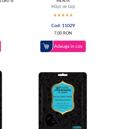
EGRU SI
MENTA
Măști de față
Cod: 11029
7,00
RON
Adauga in cos