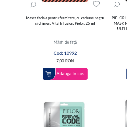
Masca faciala pentru fermitate, cu carbune negru
PIELOR 
si chimen, Vital Infusion, Pielor, 25 ml
MASK M
ULEI
Măști de față
Cod: 10992
7,00
RON
Adauga in cos