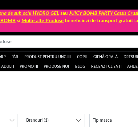
 zona de sub ochi HYDRO GEL
sau
JUICY BOMB PARTY Cassis Crus
Y BOMB
și
Multe alte Produse
beneficiezi de transport gratuit 
ORP
PĂR
PRODUSE PENTRU UNGHII
COPII
IGIENĂ ORALĂ
DRESURI
 ADULȚI
PROMOȚII
PRODUSE NOI
BLOG
RECENZII CLIENȚI
AFILI
Branduri
(1)
Tip masca