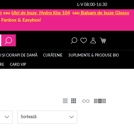
L-V 08:00-16:30
h
sau
Ulei de buze, Hydra Kiss
104
sau
Balsam de buze Glossy
la Fanbox & Easybox!
 ȘI CIORAPI DE DAMĂ
CURĂȚENIE
SUPLIMENTE & PRODUSE BIO
ERE
CARD VIP
Sortează