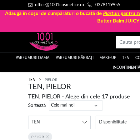
office@1001cosmetice.ro
0378119955
Adaugă în coșul de cumpărături o bucată de
Plasturi pentru
Butter Balm JUIC
PARFUMURI DAMA
PARFUMURI BĂRBAȚI
MAKE-UP
TEN
C
INCONTINENȚĂ
TEN
PIELOR
TEN, PIELOR
TEN, PIELOR - Alege din cele 17 produse
Sortează
TEN
Disponibilitate
PIELOR