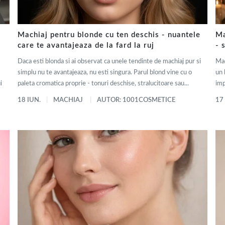
Machiaj pentru blonde cu ten deschis - nuantele
Ma
care te avantajeaza de la fard la ruj
- 
Daca esti blonda si ai observat ca unele tendinte de machiaj pur si
Mac
simplu nu te avantajeaza, nu esti singura. Parul blond vine cu o
un 
i
paleta cromatica proprie - tonuri deschise, stralucitoare sau...
imp
18 IUN.
MACHIAJ
AUTOR: 1001COSMETICE
17