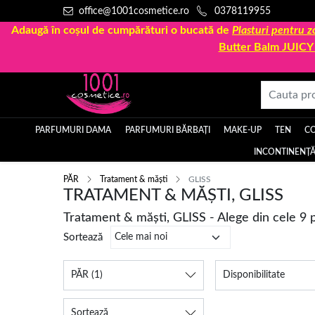
office@1001cosmetice.ro
0378119955
Adaugă în coșul de cumpărături o bucată de
Plasturi pentru
Butter Balm JUIC
PARFUMURI DAMA
PARFUMURI BĂRBAȚI
MAKE-UP
TEN
C
INCONTINENȚĂ
PĂR
Tratament & măști
GLISS
TRATAMENT & MĂȘTI, GLISS
Tratament & măști, GLISS - Alege din cele 9
Sortează
PĂR
(1)
Disponibilitate
Sortează