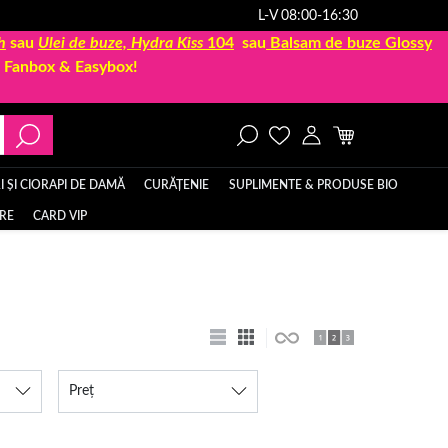
L-V 08:00-16:30
h
sau
Ulei de buze, Hydra Kiss
104
sau
Balsam de buze Glossy
la Fanbox & Easybox!
 ȘI CIORAPI DE DAMĂ
CURĂȚENIE
SUPLIMENTE & PRODUSE BIO
ERE
CARD VIP
Preț