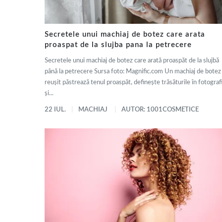
Secretele unui machiaj de botez care arata
proaspat de la slujba pana la petrecere
Secretele unui machiaj de botez care arată proaspăt de la slujbă
până la petrecere Sursa foto: Magnific.com Un machiaj de botez
reușit păstrează tenul proaspăt, definește trăsăturile în fotografi
și...
22 IUL.
MACHIAJ
AUTOR: 1001COSMETICE