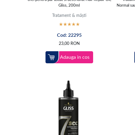
Gliss, 200ml
Normal sau
Tratament & măști
Cod: 22295
23,00
RON
Adauga in cos