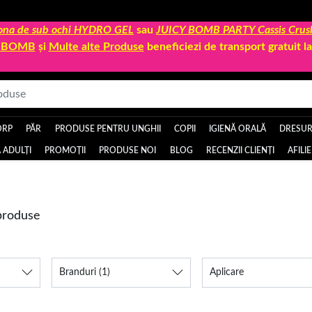
 zona de sub ochi HYDRO GEL
sau
JUICY BOMB PARTY Cassis Crus
Y BOMB
și
Multe alte Produse
beneficiezi de transport gratuit 
ORP
PĂR
PRODUSE PENTRU UNGHII
COPII
IGIENĂ ORALĂ
DRESURI
 ADULȚI
PROMOȚII
PRODUSE NOI
BLOG
RECENZII CLIENȚI
AFILI
 produse
Branduri
(1)
Aplicare