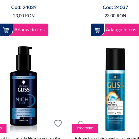
Cod: 24039
Cod: 24037
23,00
RON
23,00
RON
Adauga in cos
Adauga in cos
O
STOC ZERO
ent Leave-In de Noapte pentru Par
Balsam fara clatire pentru par normal