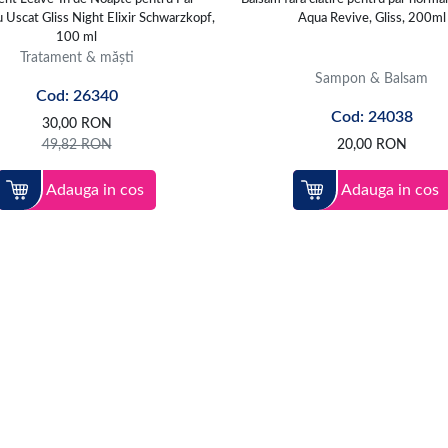
 Uscat Gliss Night Elixir Schwarzkopf,
Aqua Revive, Gliss, 200ml
100 ml
Tratament & măști
Sampon & Balsam
Cod: 26340
Cod: 24038
30,00
RON
49,82
RON
20,00
RON
Adauga in cos
Adauga in cos