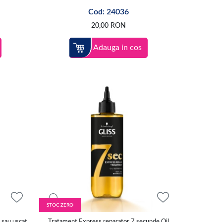
Cod: 24036
20,00
RON
Adauga in cos
STOC ZERO
 sau uscat
Tratament Express reparator 7 secunde Oil