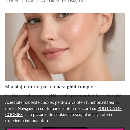
20 APR.
PAR
AUTOR: 1001COSMETICE
Machiaj natural pas cu pas: ghid complet
Machiaj natural pas cu pas: ghid complet pentru un look fresh Machiajul
Acest site foloseste cookies pentru a va oferi functionalitatea
natural este unul dintre cele mai populare stiluri de make-up deoarece
dorita. Navigand in continuare, sunteti de acord cu
POLITICA DE
evidențiază frumusețea naturală fără să încarce tenul....
COOKIES
si cu plasarea de cookies, cu scopul de a va oferi o
15 MAR.
MACHIAJ
AUTOR: 1001COSMETICE
experienta imbunatatita.