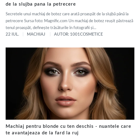
de la slujba pana la petrecere
Secretele unui machiaj de botez care arată proaspăt de la slujbă până la
petrecere Sursa foto: Magnific.com Un machiaj de botez reușit păstrează
tenul proaspăt, definește trăsăturile în fotografii și...
22 IUL.
MACHIAJ
AUTOR: 1001COSMETICE
Machiaj pentru blonde cu ten deschis - nuantele care
te avantajeaza de la fard la ruj