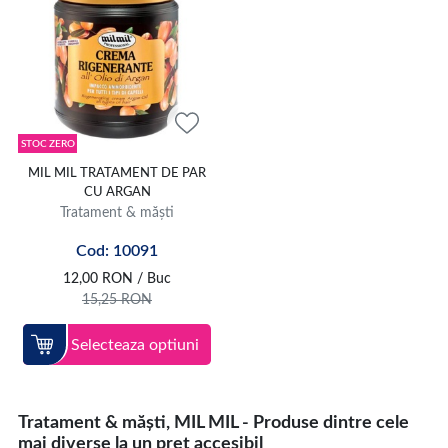
STOC ZERO
MIL MIL TRATAMENT DE PAR
CU ARGAN
Tratament & măști
Cod: 10091
12,00
RON
/ Buc
15,25
RON
Selecteaza optiuni
Tratament & măști, MIL MIL - Produse dintre cele
mai diverse la un pret accesibil