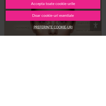
Accepta toate cookie-urile
Doar cookie-uri esentiale
PREFERINTE COOKIE-URI
Ce inseamna strobing: ghid complet pentru tehnica de
machiaj cu iluminator si diferente fata de contouring
Strobing: ce înseamnă și cum se face această tehnică de machiaj cu
iluminator Strobing este o tehnică de machiaj care folosește produse cu
efect luminos pentru a evidenția zonele înalte ale feței,...
15 MAR.
MACHIAJ
AUTOR: 1001COSMETICE