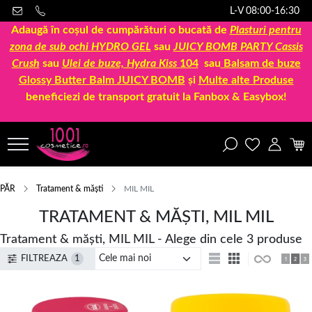
L-V 08:00-16:30
Adaugă în coșul de cumpărături o bucată de
Plasturi pentru
zona de sub ochi HYDRO GEL
sau
JUICY BOMB PARTY Cassis
Crush
sau
Ulei de buze, Hydra Kiss
104
sau
Balsam de buze
Glossy Butter Balm JUICY BOMB
și
Multe alte Produse
beneficiezi de transport gratuit la Fanbox & Easybox!
PĂR
Tratament & măști
MIL MIL
TRATAMENT & MĂȘTI, MIL MIL
Tratament & măști, MIL MIL - Alege din cele 3 produse
FILTREAZA
1