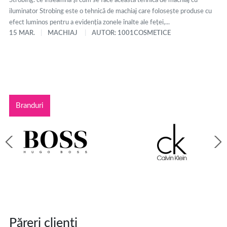
Strobing: ce înseamnă și cum se face această tehnică de machiaj cu
iluminator Strobing este o tehnică de machiaj care folosește produse cu
efect luminos pentru a evidenția zonele înalte ale feței,...
15 MAR.
MACHIAJ
AUTOR: 1001COSMETICE
Branduri
Păreri clienți