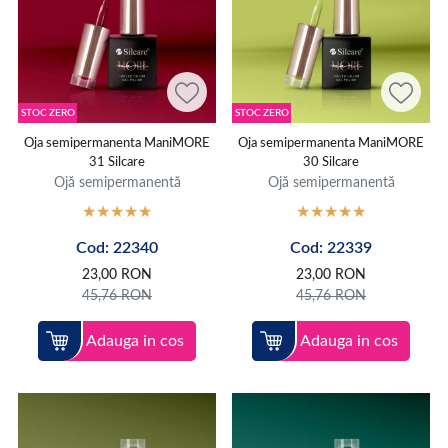
STOC ZERO
STOC ZERO
Oja semipermanenta ManiMORE
Oja semipermanenta ManiMORE
31 Silcare
30 Silcare
Ojă semipermanentă
Ojă semipermanentă
Cod: 22340
Cod: 22339
23,00
RON
23,00
RON
45,76
RON
45,76
RON
Adauga in cos
Adauga in cos