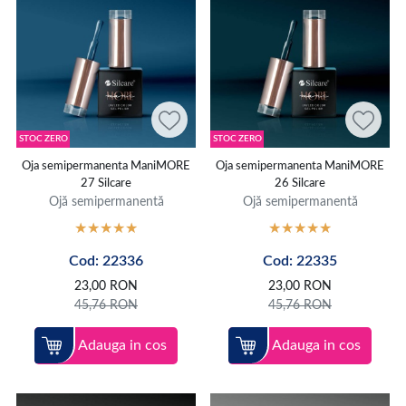
STOC ZERO
STOC ZERO
Oja semipermanenta ManiMORE
Oja semipermanenta ManiMORE
27 Silcare
26 Silcare
Ojă semipermanentă
Ojă semipermanentă
Cod: 22336
Cod: 22335
23,00
RON
23,00
RON
45,76
RON
45,76
RON
Adauga in cos
Adauga in cos