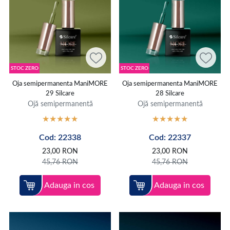
STOC ZERO
STOC ZERO
Oja semipermanenta ManiMORE
Oja semipermanenta ManiMORE
29 Silcare
28 Silcare
Ojă semipermanentă
Ojă semipermanentă
Cod: 22338
Cod: 22337
23,00
RON
23,00
RON
45,76
RON
45,76
RON
Adauga in cos
Adauga in cos