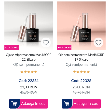
STOC ZERO
STOC ZERO
Oja semipermanenta ManiMORE
Oja semipermanenta ManiMORE
22 Silcare
19 Silcare
Ojă semipermanentă
Ojă semipermanentă
Cod: 22331
Cod: 22328
23,00
RON
23,00
RON
45,76
RON
45,76
RON
Adauga in cos
Adauga in cos