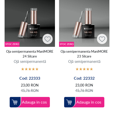
STOC ZERO
STOC ZERO
Oja semipermanenta ManiMORE
Oja semipermanenta ManiMORE
24 Silcare
23 Silcare
Ojă semipermanentă
Ojă semipermanentă
Cod: 22333
Cod: 22332
23,00
RON
23,00
RON
45,76
RON
45,76
RON
Adauga in cos
Adauga in cos