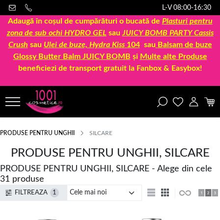
L-V 08:00-16:30
Adaugă în coșul de cumpărături o bucată de
Plasturi pentru
zona de sub ochi HYDRO GEL
sau
JUICY BOMB PARTY Cassis
Crush
sau
Ulei de buze, Hydra Kiss
104
sau
Balsam de buze
Glossy Butter Balm JUICY BOMB
și
Multe alte Produse
beneficiezi de transport gratuit la Fanbox & Easybox!
PRODUSE PENTRU UNGHII
SILCARE
PRODUSE PENTRU UNGHII, SILCARE
PRODUSE PENTRU UNGHII, SILCARE - Alege din cele
31 produse
FILTREAZA
1