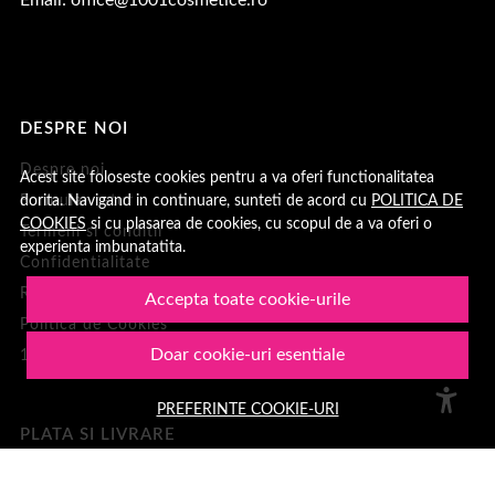
DESPRE NOI
Despre noi
Acest site foloseste cookies pentru a va oferi functionalitatea
dorita. Navigand in continuare, sunteti de acord cu
POLITICA DE
Formular retur
COOKIES
si cu plasarea de cookies, cu scopul de a va oferi o
Termeni si conditii
experienta imbunatatita.
Confidentialitate
Recenzii clienți
Accepta toate cookie-urile
Politica de Cookies
Doar cookie-uri esentiale
1001Cosmetice
PREFERINTE COOKIE-URI
PLATA SI LIVRARE
Cum cumpar