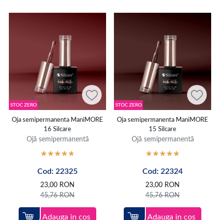
STOC ZERO
STOC ZERO
Oja semipermanenta ManiMORE
Oja semipermanenta ManiMORE
16 Silcare
15 Silcare
Ojă semipermanentă
Ojă semipermanentă
Cod: 22325
Cod: 22324
23,00
RON
23,00
RON
45,76
RON
45,76
RON
Adauga in cos
Adauga in cos