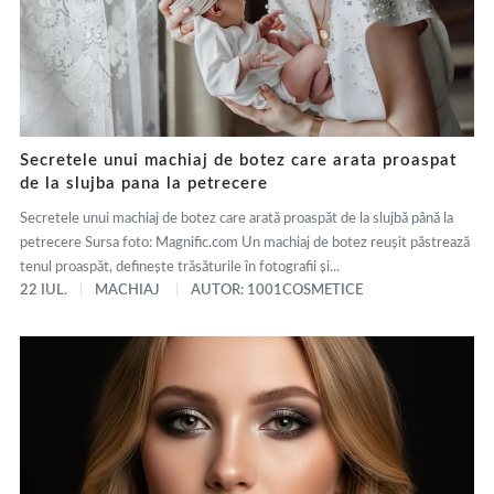
Secretele unui machiaj de botez care arata proaspat
de la slujba pana la petrecere
Secretele unui machiaj de botez care arată proaspăt de la slujbă până la
petrecere Sursa foto: Magnific.com Un machiaj de botez reușit păstrează
tenul proaspăt, definește trăsăturile în fotografii și...
22 IUL.
MACHIAJ
AUTOR: 1001COSMETICE