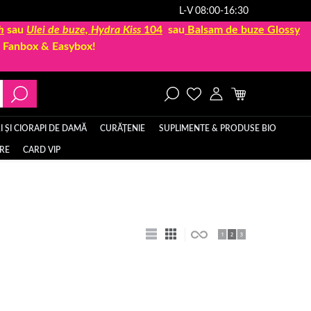
L-V 08:00-16:30
h
sau
Ulei de buze, Hydra Kiss
104
sau
Balsam de buze Glossy
la Fanbox & Easybox!
 ȘI CIORAPI DE DAMĂ
CURĂȚENIE
SUPLIMENTE & PRODUSE BIO
ERE
CARD VIP