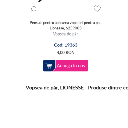
incluzand
demachiante
,
creme de fata
si alte produse 
Pensula pentru aplicarea vopselei pentru par,
Lionesse, 6259003
Vopsea de păr
Cod: 19363
4,00
RON
Adauga in cos
Vopsea de păr, LIONESSE - Produse dintre cel