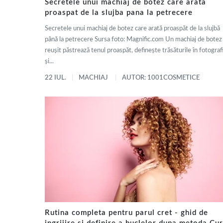
Secretele unui machiaj de botez care arata
proaspat de la slujba pana la petrecere
Secretele unui machiaj de botez care arată proaspăt de la slujbă
până la petrecere Sursa foto: Magnific.com Un machiaj de botez
reușit păstrează tenul proaspăt, definește trăsăturile în fotografi
și...
22 IUL.
MACHIAJ
AUTOR: 1001COSMETICE
Rutina completa pentru parul cret - ghid de