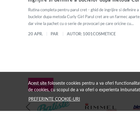
ingrijire si definire a buclelor dupa metoda Cur
Girl
Rutina completa pentru parul cret - ghid de ingrijire si definire a
buclelor dupa metoda Curly Girl Parul cret are un farmec aparte
dar vine la pachet cu o serie de provocari pe care oricine cu...
20 APR.
PAR
AUTOR: 1001COSMETICE
Acest site foloseste cookies pentru a va oferi functionalit
Branduri
de cookies, cu scopul de a va oferi o experienta imbunatat
PREFERINTE COOKIE-URI