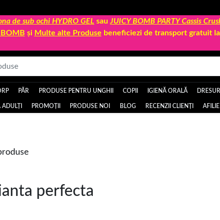
 zona de sub ochi HYDRO GEL
sau
JUICY BOMB PARTY Cassis Crus
Y BOMB
și
Multe alte Produse
beneficiezi de transport gratuit 
ORP
PĂR
PRODUSE PENTRU UNGHII
COPII
IGIENĂ ORALĂ
DRESURI
 ADULȚI
PROMOȚII
PRODUSE NOI
BLOG
RECENZII CLIENȚI
AFILI
 produse
ianta perfecta