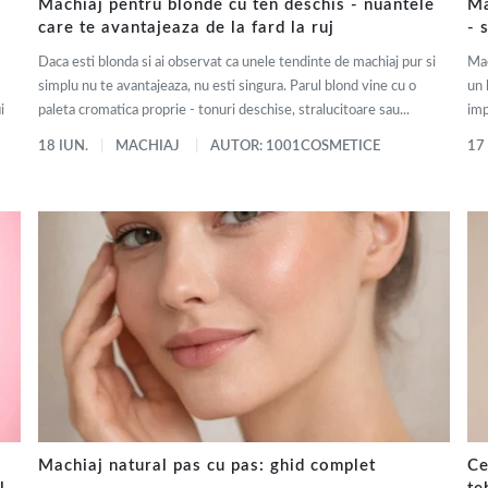
Machiaj pentru blonde cu ten deschis - nuantele
Ma
care te avantajeaza de la fard la ruj
- 
Daca esti blonda si ai observat ca unele tendinte de machiaj pur si
Mac
simplu nu te avantajeaza, nu esti singura. Parul blond vine cu o
un 
i
paleta cromatica proprie - tonuri deschise, stralucitoare sau...
imp
18 IUN.
MACHIAJ
AUTOR: 1001COSMETICE
17
Machiaj natural pas cu pas: ghid complet
Ce