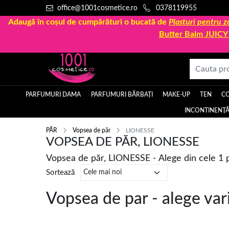
office@1001cosmetice.ro
0378119955
Adaugă în coșul de cumpărături o bucată de
Plasturi pentru
Butter Balm JUIC
PARFUMURI DAMA
PARFUMURI BĂRBAȚI
MAKE-UP
TEN
C
INCONTINENȚĂ
PĂR
Vopsea de păr
LIONESSE
VOPSEA DE PĂR, LIONESSE
Vopsea de păr, LIONESSE - Alege din cele 1
Sortează
Vopsea de par - alege var