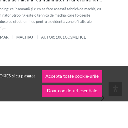
hnica de machiaj cu iluminator si diferente fata
 contouring
obing: ce înseamnă și cum se face această tehnică de machiaj cu
minator Strobing este o tehnică de machiaj care folosește
duse cu efect luminos pentru a evidenția zonele înalte ale
i,...
 MAR.
MACHIAJ
AUTOR: 1001COSMETICE
OKIES
si cu plasarea
Accepta toate cookie-urile
Doar cookie-uri esentiale