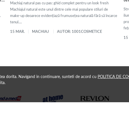
ly
te
Machiaj natural pas cu pas: ghid complet pentru un look fresh
de
Str
Machiajul natural este unul dintre cele mai populare stiluri de
,
ilu
make-up deoarece evidențiază frumusețea naturală fără să încarce
pro
tenul....
fețe
15 MAR.
MACHIAJ
AUTOR: 1001COSMETICE
15
atea dorita. Navigand in continuare, sunteti de acord cu
POLITICA DE CO
ita.