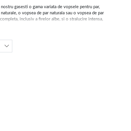
 nostru gasesti o gama variata de vopsele pentru par,
i naturale, o vopsea de par naturala sau o vopsea de par
pleta, inclusiv a firelor albe, si o stralucire intensa,
 iar formulele fara amoniac iti asigura un par moale si
 sa poti alege ce se potriveste cel mai bine stilului
are uniforma si de lunga durata. Nu uita ca o vopsea de
rul si sa-i ofere o stralucire de durata. Aceste
aua de par fara amoniac este mai blanda cu scalpul si
ijirea parului, precum
perii si piepteni
profesionisti,
duse nu doar pentru par, ci si pentru ingrijirea tenului,