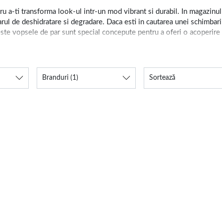
u a-ti transforma look-ul intr-un mod vibrant si durabil. In magazinul
arul de deshidratare si degradare. Daca esti in cautarea unei schimbar
ste vopsele de par sunt special concepute pentru a oferi o acoperire com
ca vrei sa experimentezi culori tari fara angajamente pe termen lung,
ar include atat optiuni permanente, cat si semipermanente, astfel incat
Branduri
(1)
Sortează
ingrediente profesionale, poti fi sigura ca fiecare nuanta ofera o culo
de look fara compromisuri asupra sanatatii parului tau.
culoare intensa si de lunga durata
ru, te vei bucura de o experienta profesionala, menita sa protejeze pa
culoare frumoasă, fara a compromite sanatatea parului. In plus, vopse
ac, iti recomandam sa vezi si celelalte produse esentiale pentru ingr
 si masti
nutritive. Magazinul nostru ofera o gama diversificata de pro