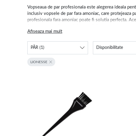
Vopseaua de par profesionala este alegerea ideala pentr
inclusiv vopsele de par fara amoniac, care protejeaza p
profesionala fara amoniac poate fi solutia perfecta. Ace
fara a compromite sanatatea parului.
Afiseaza mai mult
Totodata, vopseaua de par semipermanenta este ideala da
hidratat. Gama noastra de vopsele profesionale pentru p
PĂR
(1)
Disponibilitate
tau. Fie ca preferi o vopsea naturala de par sau una cu 
par profesionala, fara amoniac, iti asigura o schimbare 
LIONESSE
Vopsea de par fara amoniac - 
Alegand o vopsea de par fara amoniac din magazinul nost
vopsele sunt ideale pentru cei care doresc sa obtina o 
previne uscarea sau degradarea firului de par.
Pe langa gama noastra de vopsele pentru par fara amoni
sampoane si balsamuri
de calitate, precum si
tratamente