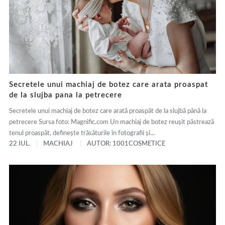
Secretele unui machiaj de botez care arata proaspat
de la slujba pana la petrecere
Secretele unui machiaj de botez care arată proaspăt de la slujbă până la
petrecere Sursa foto: Magnific.com Un machiaj de botez reușit păstrează
tenul proaspăt, definește trăsăturile în fotografii și...
22 IUL.
MACHIAJ
AUTOR: 1001COSMETICE