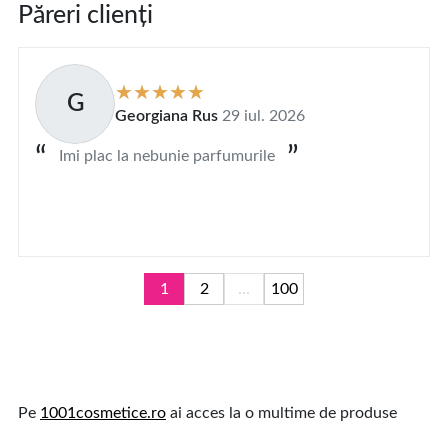
Păreri clienți
G
Georgiana Rus
29 iul. 2026
Imi plac la nebunie parfumurile
1
2
...
100
Pe
1001cosmetice.ro
ai acces la o multime de produse