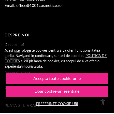
Email:
office@1001cosmetice.ro
DESPRE NOI
Despre noi
Acest site foloseste cookies pentru a va oferi functionalitatea
Formular retur
dorita. Navigand in continuare, sunteti de acord cu
POLITICA DE
Termeni si conditii
COOKIES
si cu plasarea de cookies, cu scopul de a va oferi o
Confidentialitate
experienta imbunatatita.
Recenzii clienți
Accepta toate cookie-urile
Politica de Cookies
1001Cosmetice
Doar cookie-uri esentiale
PREFERINTE COOKIE-URI
PLATA SI LIVRARE