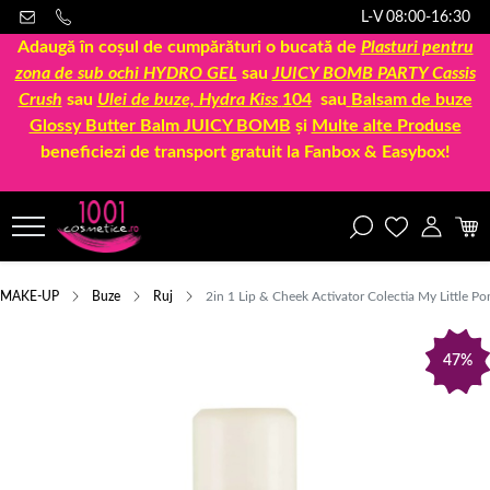
L-V 08:00-16:30
Adaugă în coșul de cumpărături o bucată de
Plasturi pentru
zona de sub ochi HYDRO GEL
sau
JUICY BOMB PARTY Cassis
Crush
sau
Ulei de buze, Hydra Kiss
104
sau
Balsam de buze
Glossy Butter Balm JUICY BOMB
și
Multe alte Produse
beneficiezi de transport gratuit la Fanbox & Easybox!
MAKE-UP
Buze
Ruj
2in 1 Lip & Cheek Activator Colectia My Little Pon
47%