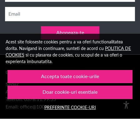
Email
Aboneaza-te
Acest site foloseste cookies pentru a va oferi functionalitatea
dorita. Navigand in continuare, sunteti de acord cu
POLITICA DE
COOKIES
si cu plasarea de cookies, cu scopul de a va oferi o
experienta imbunatatita.
Group Hara SRL
Accepta toate cookie-urile
Sediu:
Aleea Trandafirilor 2, Hateg, jud. Hunedoara
Doar cookie-uri esentiale
Telefon: 0378.11.99.55
Email:
office@1001cosmetice.ro
PREFERINTE COOKIE-URI