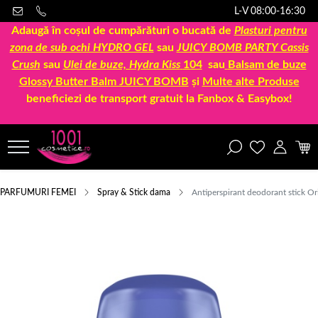
L-V 08:00-16:30
Adaugă în coșul de cumpărături o bucată de
Plasturi pentru
zona de sub ochi HYDRO GEL
sau
JUICY BOMB PARTY Cassis
Crush
sau
Ulei de buze, Hydra Kiss
104
sau
Balsam de buze
Glossy Butter Balm JUICY BOMB
și
Multe alte Produse
beneficiezi de transport gratuit la Fanbox & Easybox!
PARFUMURI FEMEI
Spray & Stick dama
Antiperspirant deodorant stick Or