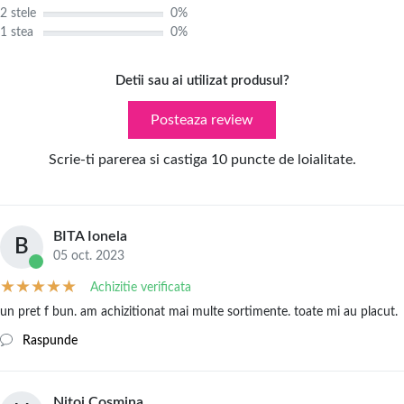
2 stele
0%
1 stea
0%
Detii sau ai utilizat produsul?
Posteaza review
Scrie-ti parerea si castiga 10 puncte de loialitate.
BITA Ionela
B
05 oct. 2023
Achizitie verificata
un pret f bun. am achizitionat mai multe sortimente. toate mi au placut.
Raspunde
Nițoi Cosmina