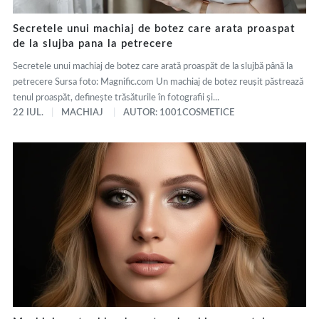
Secretele unui machiaj de botez care arata proaspat
de la slujba pana la petrecere
Secretele unui machiaj de botez care arată proaspăt de la slujbă până la
petrecere Sursa foto: Magnific.com Un machiaj de botez reușit păstrează
tenul proaspăt, definește trăsăturile în fotografii și...
22 IUL.
MACHIAJ
AUTOR: 1001COSMETICE