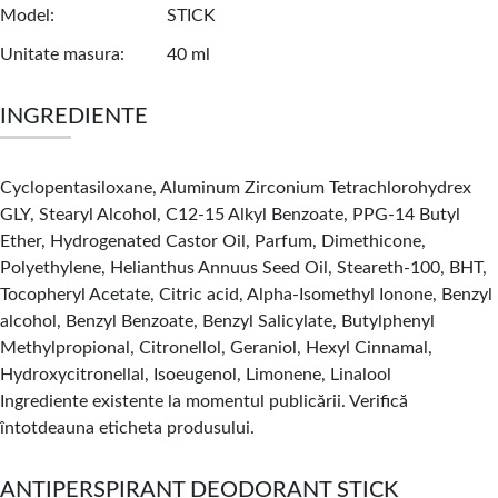
Model
STICK
Unitate masura
40 ml
INGREDIENTE
Cyclopentasiloxane, Aluminum Zirconium Tetrachlorohydrex
GLY, Stearyl Alcohol, C12-15 Alkyl Benzoate, PPG-14 Butyl
Ether, Hydrogenated Castor Oil, Parfum, Dimethicone,
Polyethylene, Helianthus Annuus Seed Oil, Steareth-100, BHT,
Tocopheryl Acetate, Citric acid, Alpha-Isomethyl Ionone, Benzyl
alcohol, Benzyl Benzoate, Benzyl Salicylate, Butylphenyl
Methylpropional, Citronellol, Geraniol, Hexyl Cinnamal,
Hydroxycitronellal, Isoeugenol, Limonene, Linalool
Ingrediente existente la momentul publicării. Verifică
întotdeauna eticheta produsului.
ANTIPERSPIRANT DEODORANT STICK