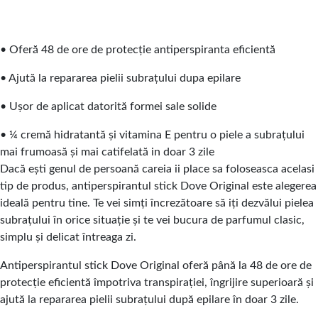
• Oferă 48 de ore de protecție antiperspiranta eficientă
• Ajută la repararea pielii subrațului dupa epilare
• Ușor de aplicat datorită formei sale solide
• ¼ cremă hidratantă și vitamina E pentru o piele a subrațului
mai frumoasă și mai catifelată in doar 3 zile
Dacă ești genul de persoană careia ii place sa foloseasca acelasi
tip de produs, antiperspirantul stick Dove Original este alegerea
ideală pentru tine. Te vei simți încrezătoare să iți dezvălui pielea
subrațului în orice situație și te vei bucura de parfumul clasic,
simplu și delicat întreaga zi.
Antiperspirantul stick Dove Original oferă până la 48 de ore de
protecție eficientă împotriva transpirației, îngrijire superioară și
ajută la repararea pielii subrațului după epilare în doar 3 zile.