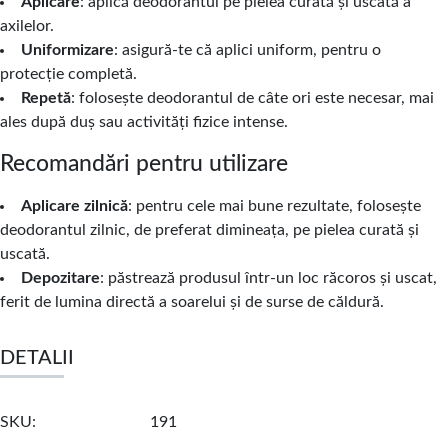
Aplicare
: aplică deodorantul pe pielea curată și uscată a
axilelor.
Uniformizare
: asigură-te că aplici uniform, pentru o
protecție completă.
Repetă
: folosește deodorantul de câte ori este necesar, mai
ales după duș sau activități fizice intense.
Recomandări pentru utilizare
Aplicare zilnică
: pentru cele mai bune rezultate, folosește
deodorantul zilnic, de preferat dimineața, pe pielea curată și
uscată.
Depozitare
: păstrează produsul într-un loc răcoros și uscat,
ferit de lumina directă a soarelui și de surse de căldură.
DETALII
SKU
191