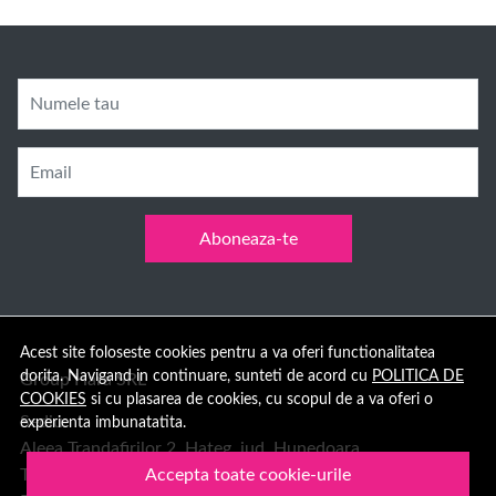
Numele tau
Email
Aboneaza-te
Acest site foloseste cookies pentru a va oferi functionalitatea
dorita. Navigand in continuare, sunteti de acord cu
POLITICA DE
Group Hara SRL
COOKIES
si cu plasarea de cookies, cu scopul de a va oferi o
Sediu:
experienta imbunatatita.
Aleea Trandafirilor 2, Hateg, jud. Hunedoara
Telefon: 0378.11.99.55
Accepta toate cookie-urile