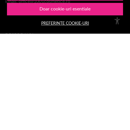
Email:
office@1001cosmetice.ro
Doar cookie-uri esentiale
PREFERINTE COOKIE-URI
DESPRE NOI
Despre noi
Formular retur
Termeni si condiții
Confidentialitate
Recenzii clienți
Politica de Cookies
1001Cosmetice
PLATA SI LIVRARE
Cum cumpar