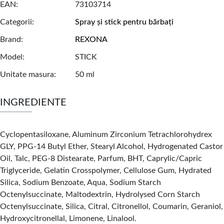
EAN
73103714
Categorii
Spray și stick pentru bărbați
Brand
REXONA
Model
STICK
Unitate masura
50 ml
INGREDIENTE
Cyclopentasiloxane, Aluminum Zirconium Tetrachlorohydrex
GLY, PPG-14 Butyl Ether, Stearyl Alcohol, Hydrogenated Castor
Oil, Talc, PEG-8 Distearate, Parfum, BHT, Caprylic/Capric
Triglyceride, Gelatin Crosspolymer, Cellulose Gum, Hydrated
Silica, Sodium Benzoate, Aqua, Sodium Starch
Octenylsuccinate, Maltodextrin, Hydrolysed Corn Starch
Octenylsuccinate, Silica, Citral, Citronellol, Coumarin, Geraniol,
Hydroxycitronellal, Limonene, Linalool.