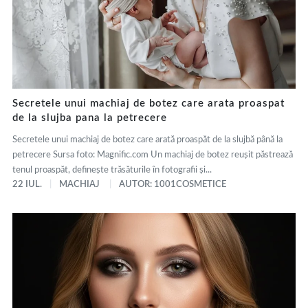
Secretele unui machiaj de botez care arata proaspat
de la slujba pana la petrecere
Secretele unui machiaj de botez care arată proaspăt de la slujbă până la
petrecere Sursa foto: Magnific.com Un machiaj de botez reușit păstrează
tenul proaspăt, definește trăsăturile în fotografii și...
22 IUL.
MACHIAJ
AUTOR: 1001COSMETICE