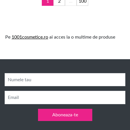
1
2
...
100
Pe
1001cosmetice.ro
ai acces la o multime de produse
Numele tau
Email
Aboneaza-te