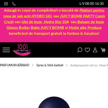
L-V 08:00-16:30
Adaugă în coșul de cumpărături o bucată de
Plasturi pentru
zona de sub ochi HYDRO GEL
sau
JUICY BOMB PARTY Cassis
Crush
sau
Ulei de buze, Hydra Kiss
104
sau
Balsam de buze
Glossy Butter Balm JUICY BOMB
și
Multe alte Produse
beneficiezi de transport gratuit la Fanbox & Easybox!
PARFUMURI BĂRBAȚI
Spray & Stick barbati
Antiperspirant roll-on, Silve