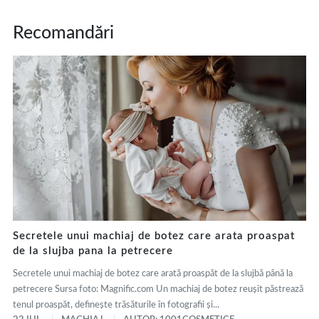
Recomandări
Secretele unui machiaj de botez care arata proaspat
de la slujba pana la petrecere
Secretele unui machiaj de botez care arată proaspăt de la slujbă până la
petrecere Sursa foto: Magnific.com Un machiaj de botez reușit păstrează
tenul proaspăt, definește trăsăturile în fotografii și...