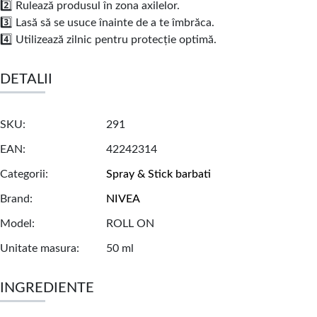
2️⃣ Rulează produsul în zona axilelor.
3️⃣ Lasă să se usuce înainte de a te îmbrăca.
4️⃣ Utilizează zilnic pentru protecție optimă.
DETALII
SKU
291
EAN
42242314
Categorii
Spray & Stick barbati
Brand
NIVEA
Model
ROLL ON
Unitate masura
50 ml
INGREDIENTE