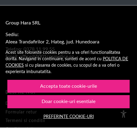
Group Hara SRL
Sediu:
Aleea Trandafirilor 2, Hateg, jud. Hunedoara
Telefon: 0378.11.99.55
Acest site foloseste cookies pentru a va oferi functionalitatea
Email:
office@1001cosmetice.ro
dorita. Navigand in continuare, sunteti de acord cu
POLITICA DE
COOKIES
si cu plasarea de cookies, cu scopul de a va oferi o
experienta imbunatatita.
Accepta toate cookie-urile
DESPRE NOI
Doar cookie-uri esentiale
Despre noi
Formular retur
PREFERINTE COOKIE-URI
Termeni si conditii
Confidentialitate