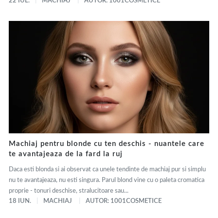
22 IUL.
MACHIAJ
AUTOR: 1001COSMETICE
Machiaj pentru blonde cu ten deschis - nuantele care
te avantajeaza de la fard la ruj
Daca esti blonda si ai observat ca unele tendinte de machiaj pur si simplu
nu te avantajeaza, nu esti singura. Parul blond vine cu o paleta cromatica
proprie - tonuri deschise, stralucitoare sau...
18 IUN.
MACHIAJ
AUTOR: 1001COSMETICE