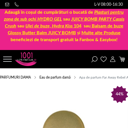
L-V 08:00-16:30
Adaugă în coșul de cumpărături o bucată de
Plasturi pentru
zona de sub ochi HYDRO GEL
sau
JUICY BOMB PARTY Cassis
Crush
sau
Ulei de buze, Hydra Kiss
104
sau
Balsam de buze
Glossy Butter Balm JUICY BOMB
și
Multe alte Produse
beneficiezi de transport gratuit la Fanbox & Easybox!
PARFUMURI DAMA
Eau de parfum damă
Apa de parfum Far Away Rebel 
44%