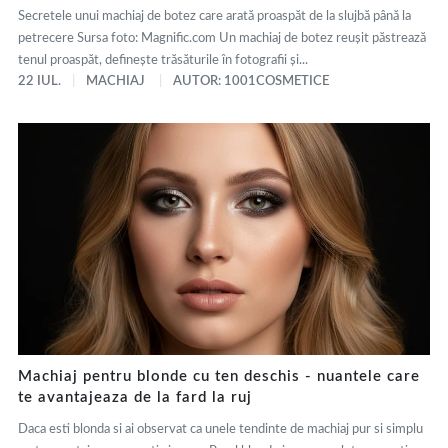
Secretele unui machiaj de botez care arată proaspăt de la slujbă până la
petrecere Sursa foto: Magnific.com Un machiaj de botez reușit păstrează
tenul proaspăt, definește trăsăturile în fotografii și...
22 IUL.
MACHIAJ
AUTOR: 1001COSMETICE
Machiaj pentru blonde cu ten deschis - nuantele care
te avantajeaza de la fard la ruj
Daca esti blonda si ai observat ca unele tendinte de machiaj pur si simplu