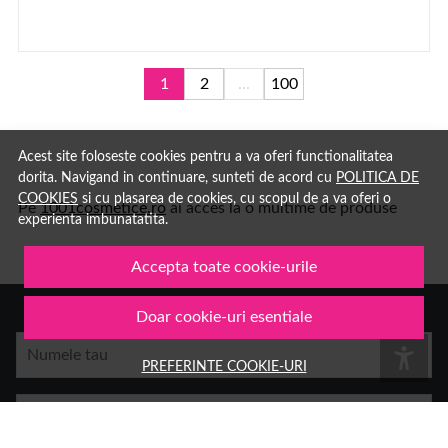
1
2
...
100
Acest site foloseste cookies pentru a va oferi functionalitatea
dorita. Navigand in continuare, sunteti de acord cu
POLITICA DE
COOKIES
si cu plasarea de cookies, cu scopul de a va oferi o
Pe
1001cosmetice.ro
ai acces la o multime de produse
experienta imbunatatita.
Accepta toate cookie-urile
Doar cookie-uri esentiale
Numele tau
PREFERINTE COOKIE-URI
Email