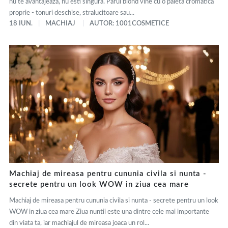
nu te avantajeaza, nu esti singura. Parul blond vine cu o paleta cromatica
proprie - tonuri deschise, stralucitoare sau...
18 IUN.
MACHIAJ
AUTOR: 1001COSMETICE
Machiaj de mireasa pentru cununia civila si nunta -
secrete pentru un look WOW in ziua cea mare
Machiaj de mireasa pentru cununia civila si nunta - secrete pentru un look
WOW in ziua cea mare Ziua nuntii este una dintre cele mai importante
din viata ta, iar machiajul de mireasa joaca un rol...