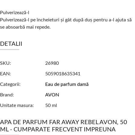
Pulverizează-l
Pulverizează-l pe încheieturi și gât după duș pentru a-l ajuta să
se absoarbă mai repede.
DETALII
SKU
26980
EAN
5059018635341
Categorii
Eau de parfum damă
Brand
AVON
Unitate masura
50 ml
APA DE PARFUM FAR AWAY REBEL AVON, 50
ML - CUMPARATE FRECVENT IMPREUNA