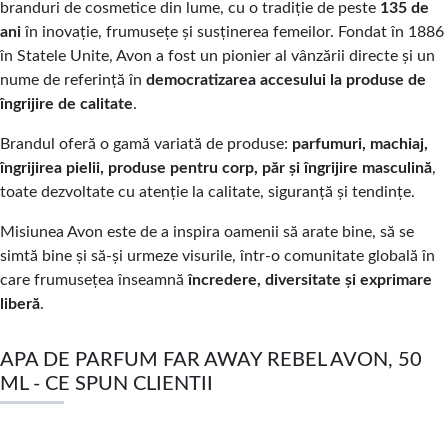
branduri de cosmetice din lume, cu o tradiție de peste
135 de
ani
în inovație, frumusețe și susținerea femeilor. Fondat în 1886
în Statele Unite, Avon a fost un pionier al vânzării directe și un
nume de referință în
democratizarea accesului la produse de
îngrijire de calitate
.
Brandul oferă o gamă variată de produse:
parfumuri, machiaj,
îngrijirea pielii, produse pentru corp, păr și îngrijire masculină
,
toate dezvoltate cu atenție la calitate, siguranță și tendințe.
Misiunea Avon este de a inspira oamenii să arate bine, să se
simtă bine și să-și urmeze visurile, într-o comunitate globală în
care frumusețea înseamnă
încredere, diversitate și exprimare
liberă
.
APA DE PARFUM FAR AWAY REBEL AVON, 50
ML - CE SPUN CLIENTII