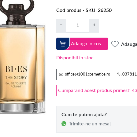
Cod produs - SKU
26250
−
+
Adauga in cos
Adauga 
Disponibil in stoc
office@1001cosmetice.ro
037811
Cumparand acest produs primesti 43 
Cum te putem ajuta?
Trimite-ne un mesaj