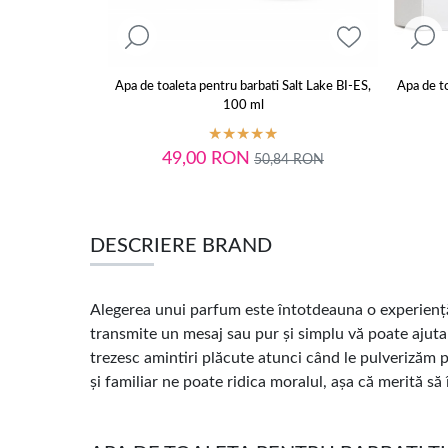
Apa de toaleta pentru barbati Salt Lake BI-ES,
Apa de t
100 ml
49,00
RON
50,84
RON
DESCRIERE BRAND
Alegerea unui parfum este întotdeauna o experiență 
transmite un mesaj sau pur și simplu vă poate ajuta s
trezesc amintiri plăcute atunci când le pulverizăm 
și familiar ne poate ridica moralul, așa că merită s