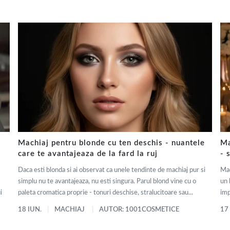
Machiaj pentru blonde cu ten deschis - nuantele
Ma
care te avantajeaza de la fard la ruj
- 
Daca esti blonda si ai observat ca unele tendinte de machiaj pur si
Mac
simplu nu te avantajeaza, nu esti singura. Parul blond vine cu o
un 
i
paleta cromatica proprie - tonuri deschise, stralucitoare sau...
imp
18 IUN.
MACHIAJ
AUTOR: 1001COSMETICE
17