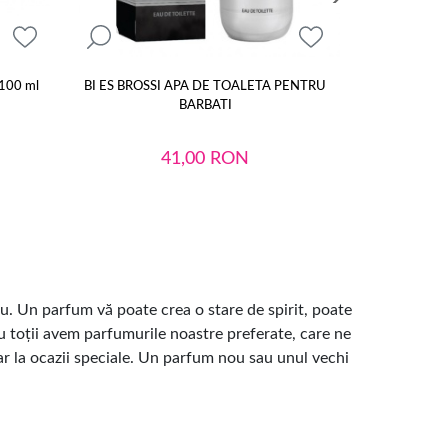
 100 ml
BI ES BROSSI APA DE TOALETA PENTRU
Apa de Parfu
BARBATI
Anto
41,00
RON
140,
u. Un parfum vă poate crea o stare de spirit, poate
 Cu toții avem parfumurile noastre preferate, care ne
ar la ocazii speciale. Un parfum nou sau unul vechi