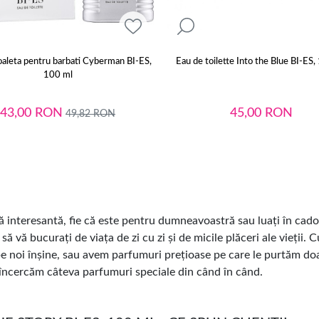
oaleta pentru barbati Cyberman BI-ES,
Eau de toilette Into the Blue BI-ES,
100 ml
43,00
RON
45,00
RON
49,82
RON
interesantă, fie că este pentru dumneavoastră sau luați în cado
ă vă bucurați de viața de zi cu zi și de micile plăceri ale vieții.
pe noi înșine, sau avem parfumuri prețioase pe care le purtăm do
ă încercăm câteva parfumuri speciale din când în când.