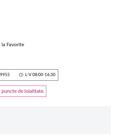
la Favorite
9955
L-V 08:00-16:30
puncte de loialitate.