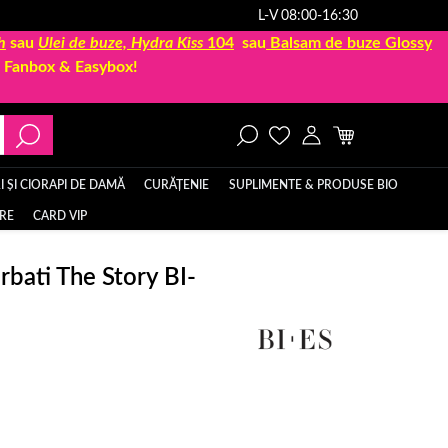
L-V 08:00-16:30
h
sau
Ulei de buze, Hydra Kiss
104
sau
Balsam de buze Glossy
la Fanbox & Easybox!
 ȘI CIORAPI DE DAMĂ
CURĂȚENIE
SUPLIMENTE & PRODUSE BIO
ERE
CARD VIP
rbati The Story BI-