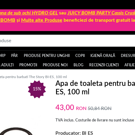
 zona de sub ochi HYDRO GEL
sau
JUICY BOMB PARTY Cassis Crus
Y BOMB
și
Multe alte Produse
beneficiezi de transport gratuit 
ORP
PĂR
PRODUSE PENTRU UNGHII
COPII
IGIENĂ ORALĂ
DRESURI
 ADULȚI
PROMOȚII
PRODUSE NOI
BLOG
RECENZII CLIENȚI
AFILI
eta pentru barbati The Story BI-ES, 100 ml
Apa de toaleta pentru ba
15%
ES, 100 ml
43,00
RON
50,84
RON
TVA inclus. Costurile de livrare nu sunt incluse
Producator
BI ES