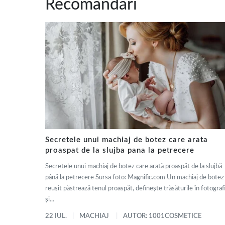
Recomandări
Secretele unui machiaj de botez care arata
proaspat de la slujba pana la petrecere
Secretele unui machiaj de botez care arată proaspăt de la slujbă
până la petrecere Sursa foto: Magnific.com Un machiaj de botez
reușit păstrează tenul proaspăt, definește trăsăturile în fotografi
și...
22 IUL.
MACHIAJ
AUTOR: 1001COSMETICE