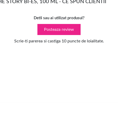
 STORY BI-ES, 100 ML - CE SPUN CLIENTII
Detii sau ai utilizat produsul?
Posteaza review
Scrie-ti parerea si castiga 10 puncte de loialitate.