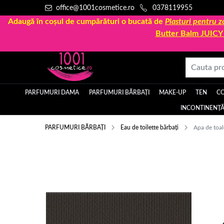
office@1001cosmetice.ro
0378119955
Adaugă în coșul de cumpărături o bucată de
Plasturi pentru
Butter Balm JUIC
PARFUMURI DAMA
PARFUMURI BĂRBAȚI
MAKE-UP
TEN
C
INCONTINENȚĂ
PARFUMURI BĂRBAȚI
Eau de toilette bărbați
Apa de toal