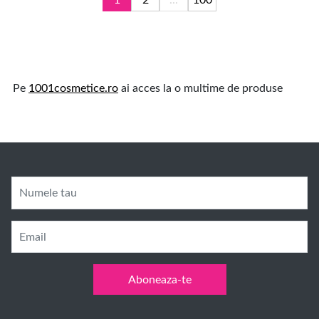
1
2
...
100
Pe
1001cosmetice.ro
ai acces la o multime de produse
Numele tau
Email
Aboneaza-te