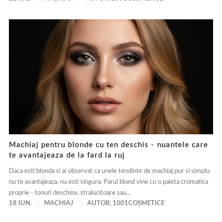
Machiaj pentru blonde cu ten deschis - nuantele care
te avantajeaza de la fard la ruj
Daca esti blonda si ai observat ca unele tendinte de machiaj pur si simplu
nu te avantajeaza, nu esti singura. Parul blond vine cu o paleta cromatica
proprie - tonuri deschise, stralucitoare sau...
18 IUN.
MACHIAJ
AUTOR: 1001COSMETICE