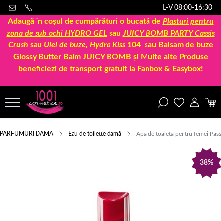
L-V 08:00-16:30
Adaugă în coșul de cumpărături o bucată de
Plasturi pentru
zona de sub ochi HYDRO GEL
sau
JUICY BOMB PARTY Cassis
Crush
sau
Ulei de buze, Hydra Kiss
104
sau
Balsam de buze
Glossy Butter Balm JUICY BOMB
și
Multe alte Produse
beneficiezi de transport gratuit la Fanbox & Easybox!
PARFUMURI DAMA
Eau de toilette damă
Apa de toaleta pentru femei Pas
38%