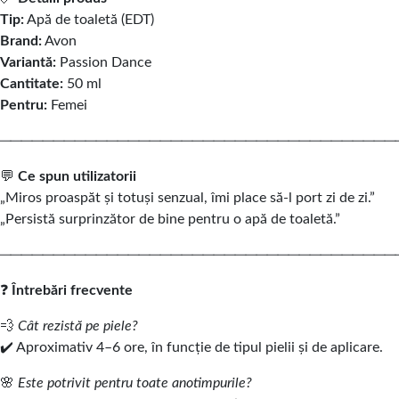
Tip:
Apă de toaletă (EDT)
Brand:
Avon
Variantă:
Passion Dance
Cantitate:
50 ml
Pentru:
Femei
─────────────────────────────────────
💬
Ce spun utilizatorii
„Miros proaspăt și totuși senzual, îmi place să-l port zi de zi.”
„Persistă surprinzător de bine pentru o apă de toaletă.”
─────────────────────────────────────
❓
Întrebări frecvente
💨
Cât rezistă pe piele?
✔️ Aproximativ 4–6 ore, în funcție de tipul pielii și de aplicare.
🌸
Este potrivit pentru toate anotimpurile?