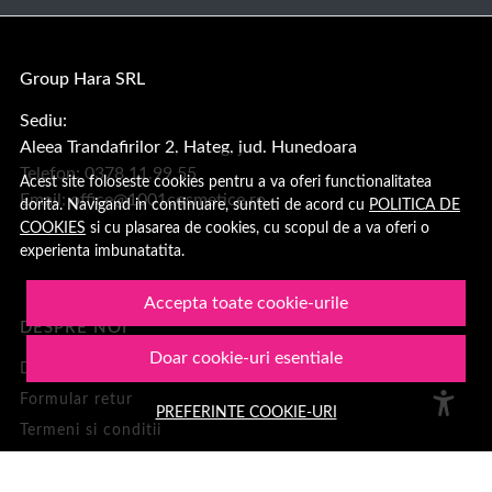
Group Hara SRL
Sediu:
Aleea Trandafirilor 2, Hateg, jud. Hunedoara
Telefon: 0378.11.99.55
Acest site foloseste cookies pentru a va oferi functionalitatea
Email:
office@1001cosmetice.ro
dorita. Navigand in continuare, sunteti de acord cu
POLITICA DE
COOKIES
si cu plasarea de cookies, cu scopul de a va oferi o
experienta imbunatatita.
Accepta toate cookie-urile
DESPRE NOI
Doar cookie-uri esentiale
Despre noi
Formular retur
PREFERINTE COOKIE-URI
Termeni si conditii
Confidentialitate
Recenzii clienți