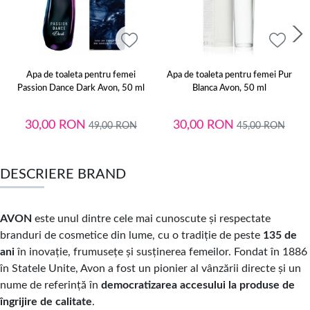
Apa de toaleta pentru femei
Apa de toaleta pentru femei Pur
Passion Dance Dark Avon, 50 ml
Blanca Avon, 50 ml
30,00
RON
30,00
RON
49,00
RON
45,00
RON
DESCRIERE BRAND
AVON
este unul dintre cele mai cunoscute și respectate
branduri de cosmetice din lume, cu o tradiție de peste
135 de
ani
în inovație, frumusețe și susținerea femeilor. Fondat în 1886
în Statele Unite, Avon a fost un pionier al vânzării directe și un
nume de referință în
democratizarea accesului la produse de
îngrijire de calitate
.