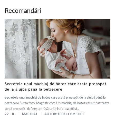
Recomandări
Secretele unui machiaj de botez care arata proaspat
de la slujba pana la petrecere
Secretele unui machiaj de botez care arată proaspăt de la slujbă până la
petrecere Sursa foto: Magnific.com Un machiaj de botez reușit păstrează
tenul proaspăt, definește trăsăturile în fotografii și...
22 IUL.
MACHIAJ
AUTOR: 1001COSMETICE