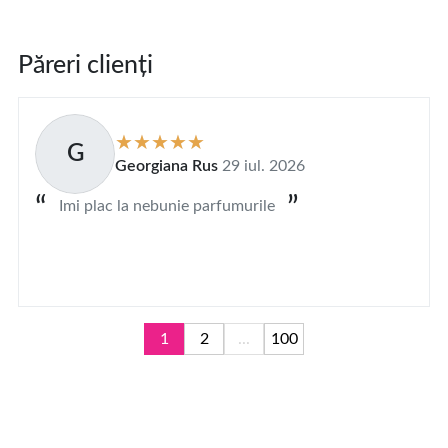
Păreri clienți
G
Georgiana Rus
29 iul. 2026
Imi plac la nebunie parfumurile
1
2
...
100