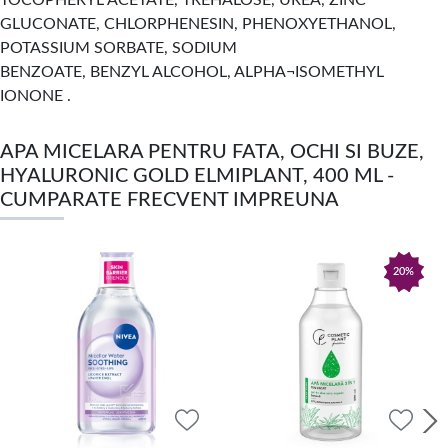
TOCOPHERYL ACETATE, TREHALOSE, UREA, ZINC
GLUCONATE, CHLORPHENESIN, PHENOXYETHANOL,
POTASSIUM SORBATE, SODIUM
BENZOATE, BENZYL ALCOHOL, ALPHA¬ISOMETHYL
IONONE .
APA MICELARA PENTRU FATA, OCHI SI BUZE,
HYALURONIC GOLD ELMIPLANT, 400 ML -
CUMPARATE FRECVENT IMPREUNA
20%