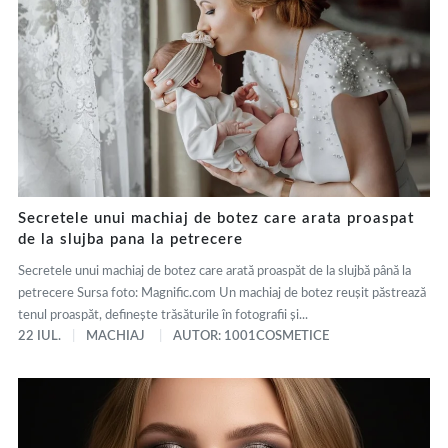
Secretele unui machiaj de botez care arata proaspat
de la slujba pana la petrecere
Secretele unui machiaj de botez care arată proaspăt de la slujbă până la
petrecere Sursa foto: Magnific.com Un machiaj de botez reușit păstrează
tenul proaspăt, definește trăsăturile în fotografii și...
22 IUL.
MACHIAJ
AUTOR: 1001COSMETICE