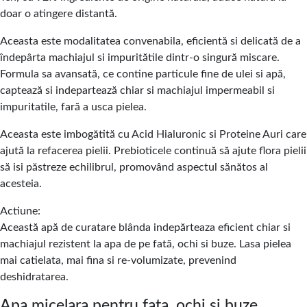
doar o atingere distantă.
Aceasta este modalitatea convenabila, eficientă si delicată de a
îndepârta machiajul si impuritătile dintr-o singură miscare.
Formula sa avansată, ce contine particule fine de ulei si apă,
captează si indepartează chiar si machiajul impermeabil si
impuritatile, fară a usca pielea.
Aceasta este imbogătită cu Acid Hialuronic si Proteine Auri care
ajută la refacerea pielii. Prebioticele continuă să ajute flora pielii
să isi păstreze echilibrul, promovând aspectul sănătos al
acesteia.
Actiune:
Această apă de curatare blânda indepărteaza eficient chiar si
machiajul rezistent la apa de pe fată, ochi si buze. Lasa pielea
mai catielata, mai fina si re-volumizate, prevenind
deshidratarea.
Apa micelara pentru fata, ochi si buze,