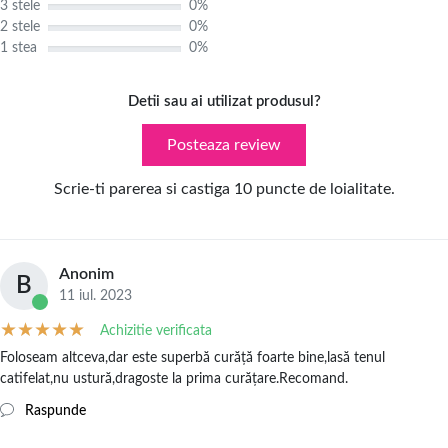
3 stele
0%
2 stele
0%
1 stea
0%
Detii sau ai utilizat produsul?
Posteaza review
Scrie-ti parerea si castiga 10 puncte de loialitate.
Anonim
B
11 iul. 2023
Achizitie verificata
Foloseam altceva,dar este superbă curăță foarte bine,lasă tenul
catifelat,nu ustură,dragoste la prima curățare.Recomand.
Raspunde