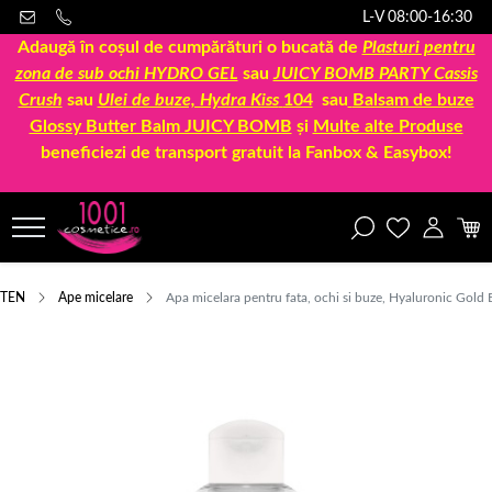
L-V 08:00-16:30
Adaugă în coșul de cumpărături o bucată de
Plasturi pentru
zona de sub ochi HYDRO GEL
sau
JUICY BOMB PARTY Cassis
Crush
sau
Ulei de buze, Hydra Kiss
104
sau
Balsam de buze
Glossy Butter Balm JUICY BOMB
și
Multe alte Produse
beneficiezi de transport gratuit la Fanbox & Easybox!
TEN
Ape micelare
Apa micelara pentru fata, ochi si buze, Hyaluronic Gold 