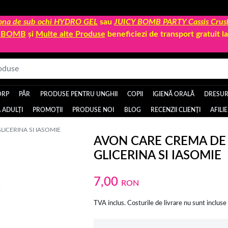
 zona de sub ochi HYDRO GEL
sau
JUICY BOMB PARTY Cassis Crus
Y BOMB
și
Multe alte Produse
beneficiezi de transport gratuit 
ORP
PĂR
PRODUSE PENTRU UNGHII
COPII
IGIENĂ ORALĂ
DRESURI
 ADULȚI
PROMOȚII
PRODUSE NOI
BLOG
RECENZII CLIENȚI
AFILI
ICERINA SI IASOMIE
AVON CARE CREMA DE
GLICERINA SI IASOMIE
7,00
RON
TVA inclus. Costurile de livrare nu sunt incluse