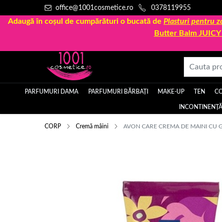
office@1001cosmetice.ro
0378119955
Adaugă în coșul de cumpărături o bucată de
Plasturi pentru
Butter Balm JUIC
PARFUMURI DAMA
PARFUMURI BĂRBAȚI
MAKE-UP
TEN
C
INCONTINENȚĂ
CORP
Cremă mâini
AVON CARE CREMA DE MAINI CU GL