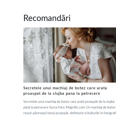
Recomandări
Secretele unui machiaj de botez care arata
proaspat de la slujba pana la petrecere
Secretele unui machiaj de botez care arată proaspăt de la slujbă
până la petrecere Sursa foto: Magnific.com Un machiaj de botez
reușit păstrează tenul proaspăt, definește trăsăturile în fotografi