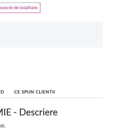
ncte de loialitate.
ND
CE SPUN CLIENTII
E - Descriere
il.