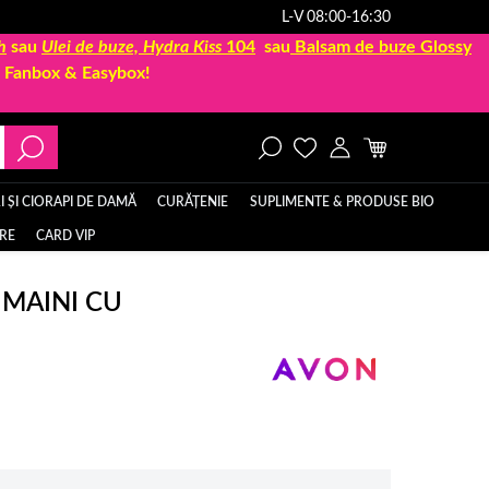
L-V 08:00-16:30
h
sau
Ulei de buze, Hydra Kiss
104
sau
Balsam de buze Glossy
la Fanbox & Easybox!
 ȘI CIORAPI DE DAMĂ
CURĂȚENIE
SUPLIMENTE & PRODUSE BIO
ERE
CARD VIP
 MAINI CU