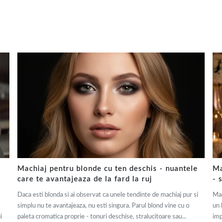
Machiaj pentru blonde cu ten deschis - nuantele
Ma
care te avantajeaza de la fard la ruj
- 
Daca esti blonda si ai observat ca unele tendinte de machiaj pur si
Mac
simplu nu te avantajeaza, nu esti singura. Parul blond vine cu o
un 
i
paleta cromatica proprie - tonuri deschise, stralucitoare sau...
imp