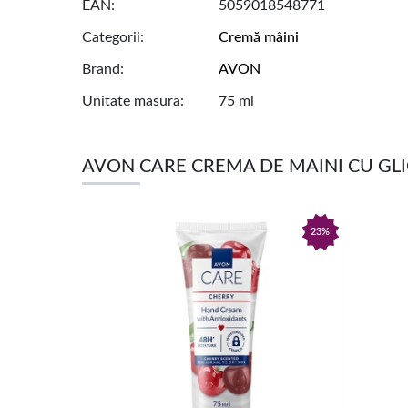
EAN
5059018548771
Categorii
Cremă mâini
Brand
AVON
Unitate masura
75 ml
AVON CARE CREMA DE MAINI CU GLI
23%