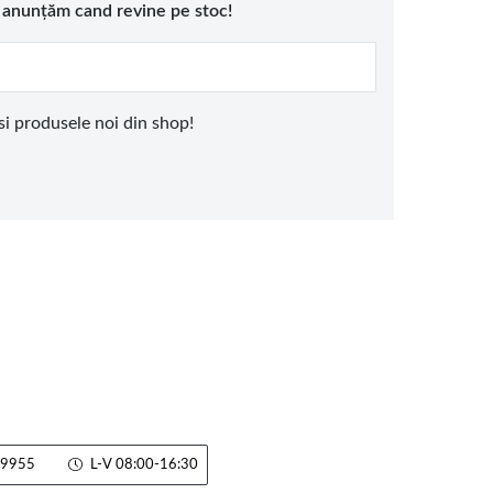
e anunțăm cand revine pe stoc!
 si produsele noi din shop!
9955
L-V 08:00-16:30