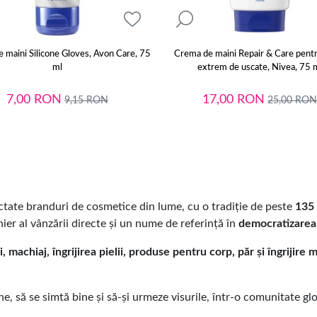
 maini Silicone Gloves, Avon Care, 75
Crema de maini Repair & Care pentr
ml
extrem de uscate, Nivea, 75 
7,00
RON
17,00
RON
9,15
RON
25,00
RON
ctate branduri de cosmetice din lume, cu o tradiție de peste
135 
ier al vânzării directe și un nume de referință în
democratizarea 
, machiaj, îngrijirea pielii, produse pentru corp, păr și îngrijire 
ne, să se simtă bine și să-și urmeze visurile, într-o comunitate 