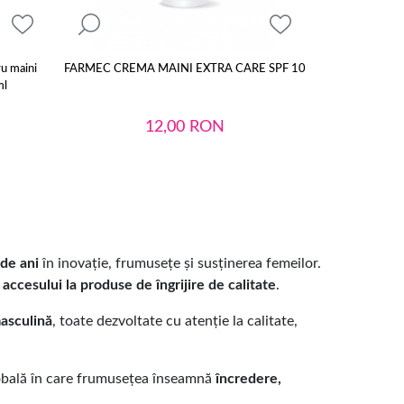
u maini
FARMEC CREMA MAINI EXTRA CARE SPF 10
NIVEA PRO
ml
MAINI 
12,00
RON
de ani
în inovație, frumusețe și susținerea femeilor.
accesului la produse de îngrijire de calitate
.
masculină
, toate dezvoltate cu atenție la calitate,
globală în care frumusețea înseamnă
încredere,