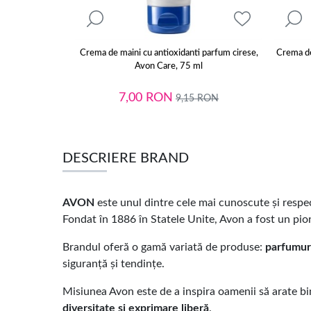
Crema de maini cu antioxidanti parfum cirese,
Crema de
Avon Care, 75 ml
7,00
RON
9,15
RON
DESCRIERE BRAND
AVON
este unul dintre cele mai cunoscute și respe
Fondat în 1886 în Statele Unite, Avon a fost un pion
Brandul oferă o gamă variată de produse:
parfumuri
siguranță și tendințe.
Misiunea Avon este de a inspira oamenii să arate bi
diversitate și exprimare liberă
.