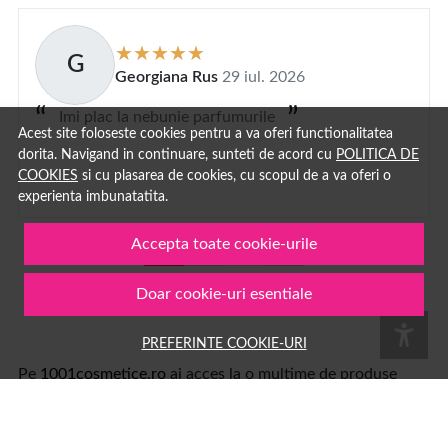
G
Georgiana Rus
29 iul. 2026
Imi plac la nebunie parfumurile
Acest site foloseste cookies pentru a va oferi functionalitatea
dorita. Navigand in continuare, sunteti de acord cu
POLITICA DE
COOKIES
si cu plasarea de cookies, cu scopul de a va oferi o
experienta imbunatatita.
Accepta toate cookie-urile
1
2
...
100
Doar cookie-uri esentiale
PREFERINTE COOKIE-URI
Pe
1001cosmetice.ro
ai acces la o multime de produse