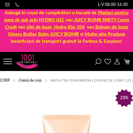
L-V 08:00-16:30
Adaugă în coșul de cumpărături o bucată de
Plasturi pentru
zona de sub ochi HYDRO GEL
sau
JUICY BOMB PARTY Cassis
Crush
sau
Ulei de buze, Hydra Kiss
104
sau
Balsam de buze
Glossy Butter Balm JUICY BOMB
și
Multe alte Produse
beneficiezi de transport gratuit la Fanbox & Easybox!
CORP
Cremă de corp
AVON TTA TOMORROW LOTIUNE DE CORP, 125 
23%