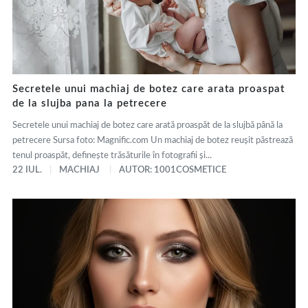
Secretele unui machiaj de botez care arata proaspat
de la slujba pana la petrecere
Secretele unui machiaj de botez care arată proaspăt de la slujbă până la
petrecere Sursa foto: Magnific.com Un machiaj de botez reușit păstrează
tenul proaspăt, definește trăsăturile în fotografii și...
22 IUL.
MACHIAJ
AUTOR: 1001COSMETICE