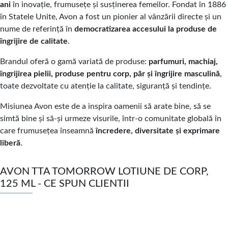
ani
în inovație, frumusețe și susținerea femeilor. Fondat în 1886
în Statele Unite, Avon a fost un pionier al vânzării directe și un
nume de referință în
democratizarea accesului la produse de
îngrijire de calitate
.
Brandul oferă o gamă variată de produse:
parfumuri, machiaj,
îngrijirea pielii, produse pentru corp, păr și îngrijire masculină
,
toate dezvoltate cu atenție la calitate, siguranță și tendințe.
Misiunea Avon este de a inspira oamenii să arate bine, să se
simtă bine și să-și urmeze visurile, într-o comunitate globală în
care frumusețea înseamnă
încredere, diversitate și exprimare
liberă
.
AVON TTA TOMORROW LOTIUNE DE CORP,
125 ML - CE SPUN CLIENTII