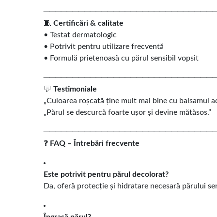
─────────────────────────────
🧵
Certificări & calitate
• Testat dermatologic
• Potrivit pentru utilizare frecventă
• Formulă prietenoasă cu părul sensibil vopsit
─────────────────────────────
💬
Testimoniale
„Culoarea roșcată ține mult mai bine cu balsamul ac
„Părul se descurcă foarte ușor și devine mătăsos.”
─────────────────────────────
❓
FAQ – Întrebări frecvente
Este potrivit pentru părul decolorat?
Da, oferă protecție și hidratare necesară părului sen