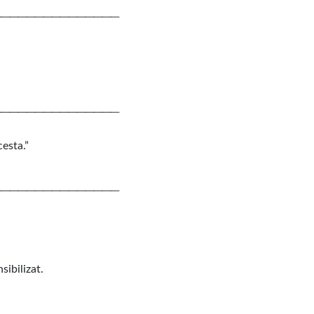
───────────────
───────────────
esta.”
───────────────
sibilizat.