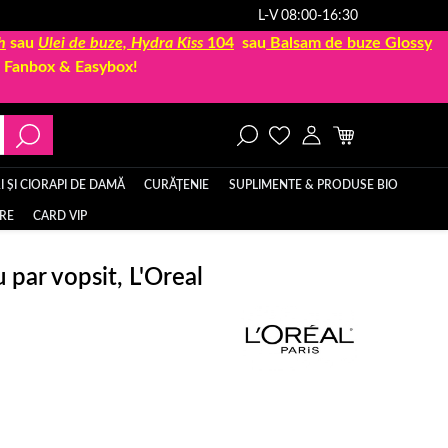
L-V 08:00-16:30
h
sau
Ulei de buze, Hydra Kiss
104
sau
Balsam de buze Glossy
la Fanbox & Easybox!
 ȘI CIORAPI DE DAMĂ
CURĂȚENIE
SUPLIMENTE & PRODUSE BIO
ERE
CARD VIP
 par vopsit, L'Oreal