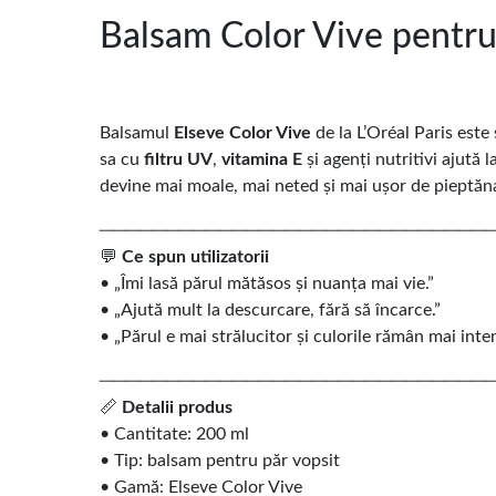
Balsam Color Vive pentru 
Balsamul
Elseve Color Vive
de la L’Oréal Paris este 
sa cu
filtru UV
,
vitamina E
și agenți nutritivi ajută 
devine mai moale, mai neted și mai ușor de pieptănat
─────────────────────────────
💬
Ce spun utilizatorii
• „Îmi lasă părul mătăsos și nuanța mai vie.”
• „Ajută mult la descurcare, fără să încarce.”
• „Părul e mai strălucitor și culorile rămân mai inte
─────────────────────────────
📏
Detalii produs
• Cantitate: 200 ml
• Tip: balsam pentru păr vopsit
• Gamă: Elseve Color Vive