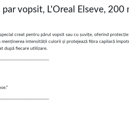
par vopsit, L'Oreal Elseve, 200 
special creat pentru părul vopsit sau cu șuvițe, oferind protecție 
la menținerea intensității culorii și protejează fibra capilară împo
 după fiecare utilizare.
───────────────
nse.”
───────────────