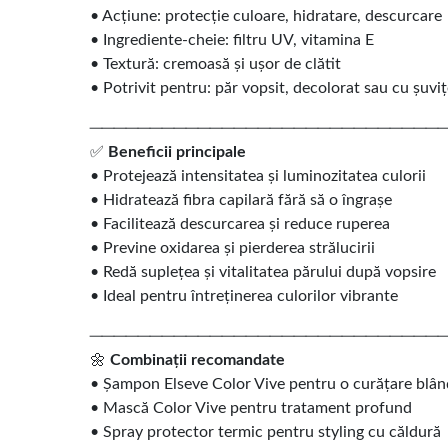
• Acțiune: protecție culoare, hidratare, descurcare
• Ingrediente-cheie: filtru UV, vitamina E
• Textură: cremoasă și ușor de clătit
• Potrivit pentru: păr vopsit, decolorat sau cu șuvi
─────────────────────────────
✅
Beneficii principale
• Protejează intensitatea și luminozitatea culorii
• Hidratează fibra capilară fără să o îngrașe
• Facilitează descurcarea și reduce ruperea
• Previne oxidarea și pierderea strălucirii
• Redă suplețea și vitalitatea părului după vopsire
• Ideal pentru întreținerea culorilor vibrante
─────────────────────────────
🌼
Combinații recomandate
• Șampon Elseve Color Vive pentru o curățare blâ
• Mască Color Vive pentru tratament profund
• Spray protector termic pentru styling cu căldură