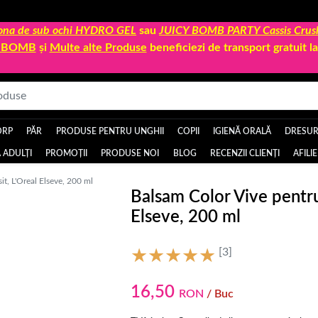
 zona de sub ochi HYDRO GEL
sau
JUICY BOMB PARTY Cassis Crus
Y BOMB
și
Multe alte Produse
beneficiezi de transport gratuit 
ORP
PĂR
PRODUSE PENTRU UNGHII
COPII
IGIENĂ ORALĂ
DRESURI
 ADULȚI
PROMOȚII
PRODUSE NOI
BLOG
RECENZII CLIENȚI
AFILI
t, L'Oreal Elseve, 200 ml
Balsam Color Vive pentru
Elseve, 200 ml
[3]
16,50
RON
/ Buc