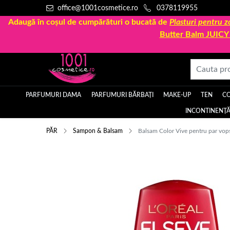
office@1001cosmetice.ro
0378119955
Adaugă în coșul de cumpărături o bucată de
Plasturi pentru
Butter Balm JUIC
PARFUMURI DAMA
PARFUMURI BĂRBAȚI
MAKE-UP
TEN
C
INCONTINENȚĂ
PĂR
Sampon & Balsam
Balsam Color Vive pentru par vopsi