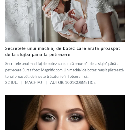
Secretele unui machiaj de botez care arata proaspat
de la slujba pana la petrecere
Secretele unui machiaj de botez care arată proaspăt de la slujbă până la
petrecere Sursa foto: Magnific.com Un machiaj de botez reușit păstrează
tenul proaspăt, definește trăsăturile în fotografii și...
22 IUL.
MACHIAJ
AUTOR: 1001COSMETICE