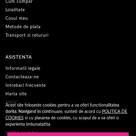
Cum cumpar
Loialitate
Cosul meu
Metode de plata
Transport si retururi
ASISTENTA
Informatii legale
Contacteaza-ne
Intrebari frecvente
Harta site
ANPC
Acest site foloseste cookies pentru a va oferi functionalitatea
Solutionarea litigiilor
dorita. Navigand in continuare, sunteti de acord cu
POLITICA DE
COOKIES
si cu plasarea de cookies, cu scopul de a va oferi o
experienta imbunatatita.
CONT CLIENT