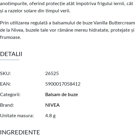
anotimpurile, oferind protecție atât împotriva frigului iernii, cât
și a razelor solare din timpul verii.
Prin utilizarea regulată a balsamului de buze Vanilla Buttercream
de la Nivea, buzele tale vor rămâne mereu hidratate, protejate și
frumoase.
DETALII
SKU
26525
EAN
5900017058412
Categorii
Balsam de buze
Brand
NIVEA
Unitate masura
4.8 g
INGREDIENTE