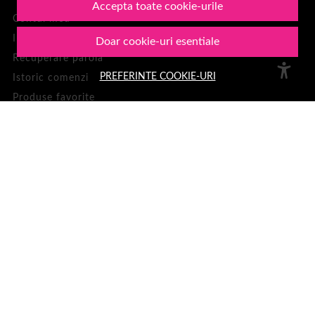
Accepta toate cookie-urile
Contul meu
Inregistrare
Doar cookie-uri esentiale
Recuperare parola
PREFERINTE COOKIE-URI
Istoric comenzi
Produse favorite