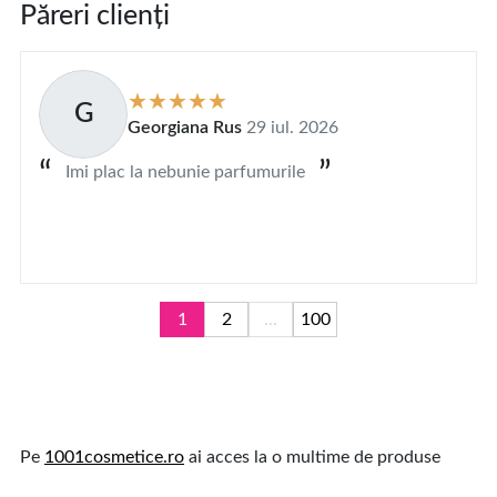
Păreri clienți
G
Georgiana Rus
29 iul. 2026
Imi plac la nebunie parfumurile
1
2
...
100
Pe
1001cosmetice.ro
ai acces la o multime de produse