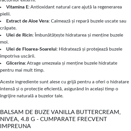
factorilor externi.
Vitamina E
: Antioxidant natural care ajută la regenerarea
pielii.
Extract de Aloe Vera
: Calmează și repară buzele uscate sau
crăpate.
Ulei de Ricin
: Îmbunătățește hidratarea și menține buzele
moi.
Ulei de Floarea-Soarelui
: Hidratează și protejează buzele
împotriva uscării.
Glicerina
: Atrage umezeala și menține buzele hidratate
pentru mai mult timp.
Aceste ingrediente sunt alese cu grijă pentru a oferi o hidratare
intensă și o protecție eficientă, asigurând în același timp o
îngrijire naturală a buzelor tale.
BALSAM DE BUZE VANILLA BUTTERCREAM,
NIVEA, 4.8 G - CUMPARATE FRECVENT
IMPREUNA