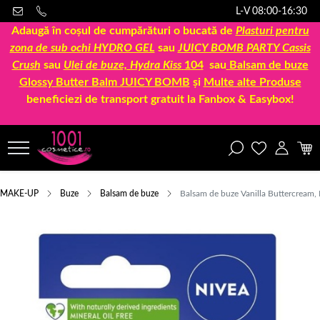
L-V 08:00-16:30
Adaugă în coșul de cumpărături o bucată de
Plasturi pentru
zona de sub ochi HYDRO GEL
sau
JUICY BOMB PARTY Cassis
Crush
sau
Ulei de buze, Hydra Kiss
104
sau
Balsam de buze
Glossy Butter Balm JUICY BOMB
și
Multe alte Produse
beneficiezi de transport gratuit la Fanbox & Easybox!
MAKE-UP
Buze
Balsam de buze
Balsam de buze Vanilla Buttercream, 