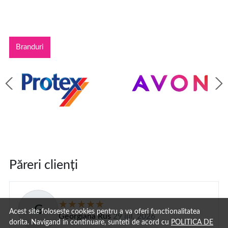
Branduri
Păreri clienți
G
Acest site foloseste cookies pentru a va oferi functionalitatea
Georgiana Rus
29 iul. 2026
dorita. Navigand in continuare, sunteti de acord cu
POLITICA DE