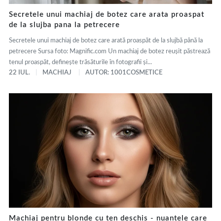
Secretele unui machiaj de botez care arata proaspat
de la slujba pana la petrecere
Secretele unui machiaj de botez care arată proaspăt de la slujbă până la
petrecere Sursa foto: Magnific.com Un machiaj de botez reușit păstrează
tenul proaspăt, definește trăsăturile în fotografii și...
22 IUL.
MACHIAJ
AUTOR: 1001COSMETICE
Machiaj pentru blonde cu ten deschis - nuantele care