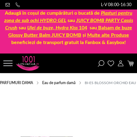
L-V 08:00-16:30
Adaugă în coșul de cumpărături o bucată de
Plasturi pentru
zona de sub ochi HYDRO GEL
sau
JUICY BOMB PARTY Cassis
Crush
sau
Ulei de buze, Hydra Kiss
104
sau
Balsam de buze
Glossy Butter Balm JUICY BOMB
și
Multe alte Produse
beneficiezi de transport gratuit la Fanbox & Easybox!
PARFUMURI DAMA
Eau de parfum damă
BI-ES BLOSSOM ORCHID EA