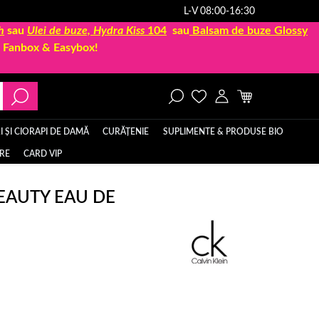
L-V 08:00-16:30
h
sau
Ulei de buze, Hydra Kiss
104
sau
Balsam de buze Glossy
la Fanbox & Easybox!
 ȘI CIORAPI DE DAMĂ
CURĂȚENIE
SUPLIMENTE & PRODUSE BIO
ERE
CARD VIP
BEAUTY EAU DE