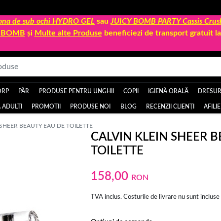
 zona de sub ochi HYDRO GEL
sau
JUICY BOMB PARTY Cassis Crus
Y BOMB
și
Multe alte Produse
beneficiezi de transport gratuit 
ORP
PĂR
PRODUSE PENTRU UNGHII
COPII
IGIENĂ ORALĂ
DRESURI
 ADULȚI
PROMOȚII
PRODUSE NOI
BLOG
RECENZII CLIENȚI
AFILI
 SHEER BEAUTY EAU DE TOILETTE
CALVIN KLEIN SHEER 
TOILETTE
158,00
RON
TVA inclus. Costurile de livrare nu sunt incluse