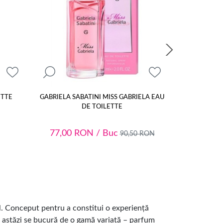
ETTE
GABRIELA SABATINI MISS GABRIELA EAU
REVLON 
DE TOILETTE
77,00
RON
/ Buc
90,50
RON
el. Conceput pentru a constitui o experiență
 astăzi se bucură de o gamă variată – parfum