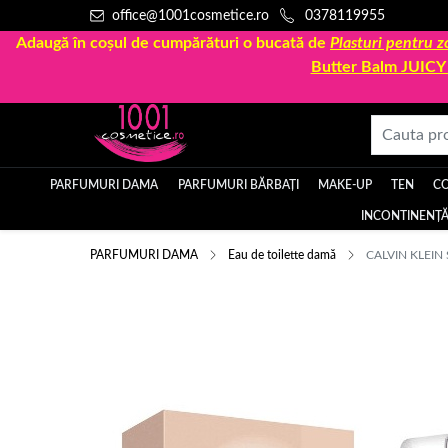
office@1001cosmetice.ro
0378119955
Adaugă în coșul de cumpărături o bucată de
Plasturi pentru
Butter Balm JUIC
PARFUMURI DAMA
PARFUMURI BĂRBAȚI
MAKE-UP
TEN
C
INCONTINENȚĂ
PARFUMURI DAMA
Eau de toilette damă
CALVIN KLEIN