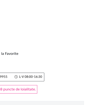
la Favorite
9955
L-V 08:00-16:30
 puncte de loialitate.