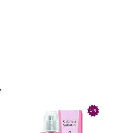
A
14%