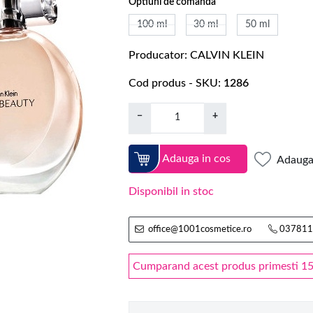
Optiuni de comanda
100 ml
30 ml
50 ml
Producator
CALVIN KLEIN
Cod produs - SKU
1286
−
+
Adauga in cos
Adauga 
Disponibil in stoc
office@1001cosmetice.ro
037811
Cumparand acest produs primesti 158