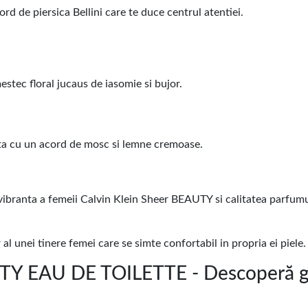
rd de piersica Bellini care te duce centrul atentiei.
estec floral jucaus de iasomie si bujor.
ita cu un acord de mosc si lemne cremoase.
 vibranta a femeii Calvin Klein Sheer BEAUTY si calitatea parfumu
l unei tinere femei care se simte confortabil in propria ei piele.
Y EAU DE TOILETTE - Descoperă g