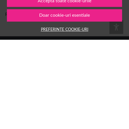
Accepta toate cookie-urile
Pe
1001cosmetice.ro
ai acces la o multime de produse
Doar cookie-uri esentiale
PREFERINTE COOKIE-URI
Numele tau
Email
Aboneaza-te
Group Hara SRL