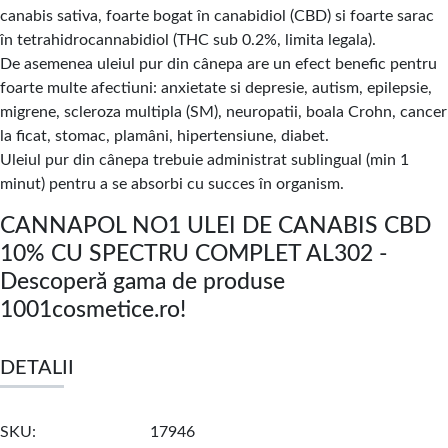
canabis sativa, foarte bogat în canabidiol (CBD) si foarte sarac
în tetrahidrocannabidiol (THC sub 0.2%, limita legala).
De asemenea uleiul pur din cânepa are un efect benefic pentru
foarte multe afectiuni: anxietate si depresie, autism, epilepsie,
migrene, scleroza multipla (SM), neuropatii, boala Crohn, cancer
la ficat, stomac, plamâni, hipertensiune, diabet.
Uleiul pur din cânepa trebuie administrat sublingual (min 1
minut) pentru a se absorbi cu succes în organism.
CANNAPOL NO1 ULEI DE CANABIS CBD
10% CU SPECTRU COMPLET AL302 -
Descoperă gama de produse
1001cosmetice.ro!
DETALII
SKU
17946