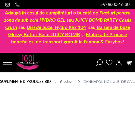
L-V 08:00-16:30
Adaugă în coșul de cumpărături o bucată de
Plasturi pentru
zona de sub ochi HYDRO GEL
sau
JUICY BOMB PARTY Cassis
Crush
sau
Ulei de buze, Hydra Kiss
104
sau
Balsam de buze
Glossy Butter Balm JUICY BOMB
și
Multe alte Produse
beneficiezi de transport gratuit la Fanbox & Easybox!
SUPLIMENTE & PRODUSE BIO
Afecțiuni
CANNAPOL NO1 ULEI DE CAN