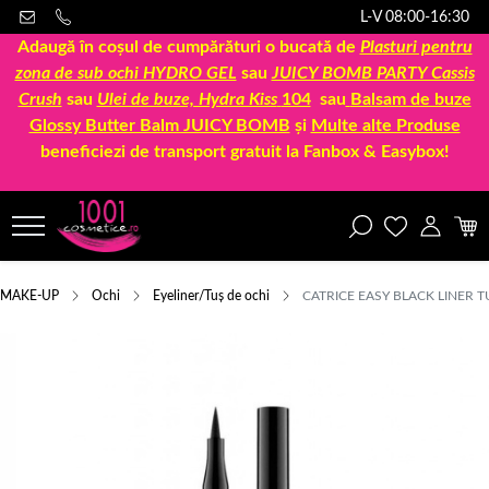
L-V 08:00-16:30
Adaugă în coșul de cumpărături o bucată de
Plasturi pentru
zona de sub ochi HYDRO GEL
sau
JUICY BOMB PARTY Cassis
Crush
sau
Ulei de buze, Hydra Kiss
104
sau
Balsam de buze
Glossy Butter Balm JUICY BOMB
și
Multe alte Produse
beneficiezi de transport gratuit la Fanbox & Easybox!
MAKE-UP
Ochi
Eyeliner/Tuș de ochi
CATRICE EASY BLACK LINER 