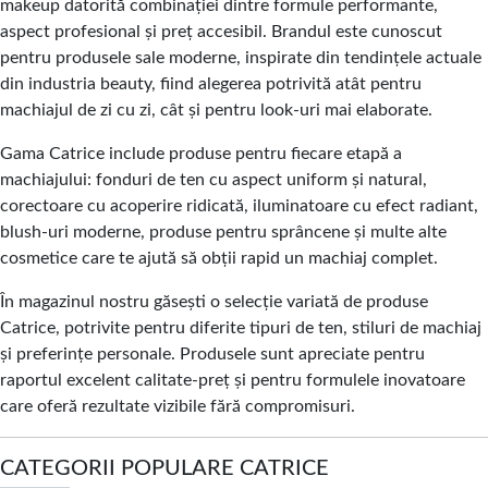
makeup datorită combinației dintre formule performante,
aspect profesional și preț accesibil. Brandul este cunoscut
pentru produsele sale moderne, inspirate din tendințele actuale
din industria beauty, fiind alegerea potrivită atât pentru
machiajul de zi cu zi, cât și pentru look-uri mai elaborate.
Gama Catrice include produse pentru fiecare etapă a
machiajului: fonduri de ten cu aspect uniform și natural,
corectoare cu acoperire ridicată, iluminatoare cu efect radiant,
blush-uri moderne, produse pentru sprâncene și multe alte
cosmetice care te ajută să obții rapid un machiaj complet.
În magazinul nostru găsești o selecție variată de produse
Catrice, potrivite pentru diferite tipuri de ten, stiluri de machiaj
și preferințe personale. Produsele sunt apreciate pentru
raportul excelent calitate-preț și pentru formulele inovatoare
care oferă rezultate vizibile fără compromisuri.
CATEGORII POPULARE CATRICE