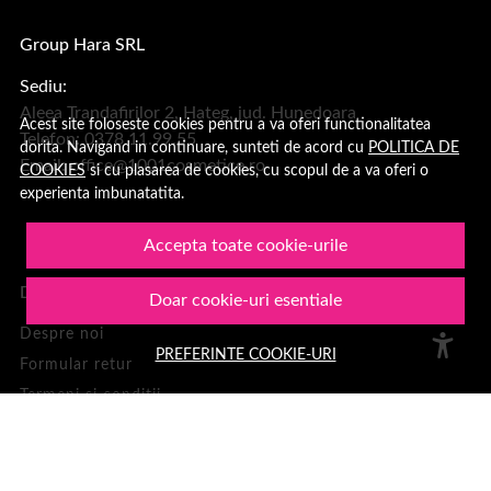
Group Hara SRL
Sediu:
Aleea Trandafirilor 2, Hateg, jud. Hunedoara
Acest site foloseste cookies pentru a va oferi functionalitatea
Telefon: 0378.11.99.55
dorita. Navigand in continuare, sunteti de acord cu
POLITICA DE
Email:
office@1001cosmetice.ro
COOKIES
si cu plasarea de cookies, cu scopul de a va oferi o
experienta imbunatatita.
Accepta toate cookie-urile
DESPRE NOI
Doar cookie-uri esentiale
Despre noi
PREFERINTE COOKIE-URI
Formular retur
Termeni si conditii
Confidentialitate
Recenzii clienți
Politica de Cookies