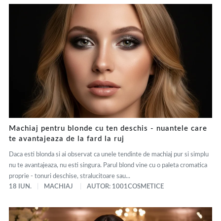
Machiaj pentru blonde cu ten deschis - nuantele care
te avantajeaza de la fard la ruj
Daca esti blonda si ai observat ca unele tendinte de machiaj pur si simplu
nu te avantajeaza, nu esti singura. Parul blond vine cu o paleta cromatica
proprie - tonuri deschise, stralucitoare sau...
18 IUN.
MACHIAJ
AUTOR: 1001COSMETICE