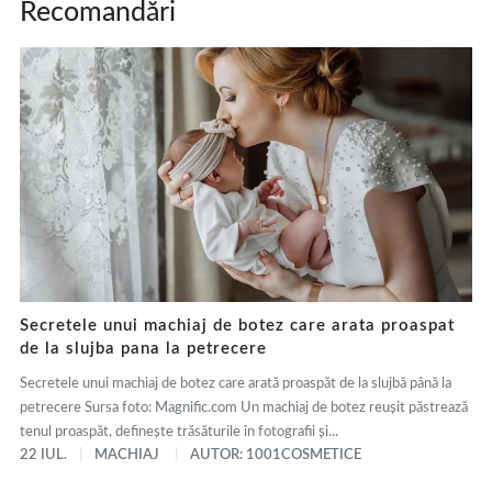
Recomandări
Secretele unui machiaj de botez care arata proaspat
de la slujba pana la petrecere
Secretele unui machiaj de botez care arată proaspăt de la slujbă până la
petrecere Sursa foto: Magnific.com Un machiaj de botez reușit păstrează
tenul proaspăt, definește trăsăturile în fotografii și...
22 IUL.
MACHIAJ
AUTOR: 1001COSMETICE