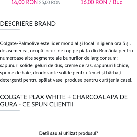
16,00
RON
16,00
RON
/ Buc
25,00
RON
DESCRIERE BRAND
Colgate-Palmolive este lider mondial și local în igiena orală și,
de asemenea, ocupă locuri de top pe piața din România pentru
numeroase alte segmente
ale bunurilor de larg consum:
săpunuri solide, geluri de duș, creme de ras, săpunuri lichide,
spume de baie, deodorante solide pentru femei și bărbați,
detergenți pentru spălat vase, produse pentru curățenia casei.
COLGATE PLAX WHITE + CHARCOAL APA DE
GURA - CE SPUN CLIENTII
Detii sau ai utilizat produsul?