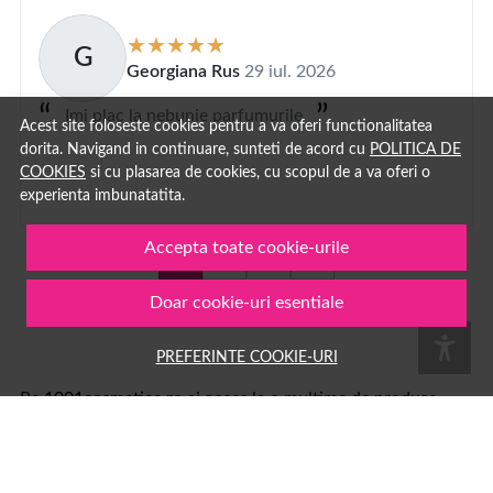
G
Georgiana Rus
29 iul. 2026
Imi plac la nebunie parfumurile
Acest site foloseste cookies pentru a va oferi functionalitatea
dorita. Navigand in continuare, sunteti de acord cu
POLITICA DE
COOKIES
si cu plasarea de cookies, cu scopul de a va oferi o
experienta imbunatatita.
Accepta toate cookie-urile
1
2
...
100
Doar cookie-uri esentiale
PREFERINTE COOKIE-URI
Pe
1001cosmetice.ro
ai acces la o multime de produse