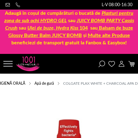
L-V 08:00-16:30
Adaugă în coșul de cumpărături o bucată de
Plasturi pentru
zona de sub ochi HYDRO GEL
sau
JUICY BOMB PARTY Cassis
Crush
sau
Ulei de buze, Hydra Kiss
104
sau
Balsam de buze
Glossy Butter Balm JUICY BOMB
și
Multe alte Produse
beneficiezi de transport gratuit la Fanbox & Easybox!
IGIENĂ ORALĂ
Apă de gură
COLGATE PLAX WHITE + CHARCOAL APA 