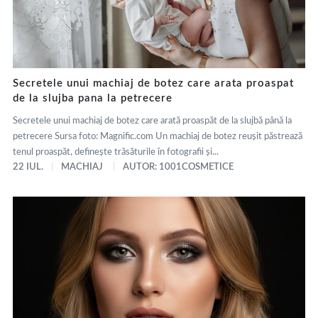
Secretele unui machiaj de botez care arata proaspat
de la slujba pana la petrecere
Secretele unui machiaj de botez care arată proaspăt de la slujbă până la
petrecere Sursa foto: Magnific.com Un machiaj de botez reușit păstrează
tenul proaspăt, definește trăsăturile în fotografii și...
22 IUL.
MACHIAJ
AUTOR: 1001COSMETICE