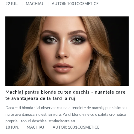
22 IUL.
MACHIAJ
AUTOR: 1001COSMETICE
Machiaj pentru blonde cu ten deschis - nuantele care
te avantajeaza de la fard la ruj
Daca esti blonda si ai observat ca unele tendinte de machiaj pur si simplu
nu te avantajeaza, nu esti singura. Parul blond vine cu o paleta cromatica
proprie - tonuri deschise, stralucitoare sau...
18 IUN.
MACHIAJ
AUTOR: 1001COSMETICE