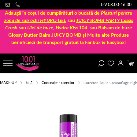
L-V 08:00-16:30
Adaugă în coșul de cumpărături o bucată de
Plasturi pentru
zona de sub ochi HYDRO GEL
sau
JUICY BOMB PARTY Cassis
Crush
sau
Ulei de buze, Hydra Kiss
104
sau
Balsam de buze
Glossy Butter Balm JUICY BOMB
și
Multe alte Produse
beneficiezi de transport gratuit la Fanbox & Easybox!
MAKE-UP
Față
Concealer - corector
Corector Liquid Camouflage High