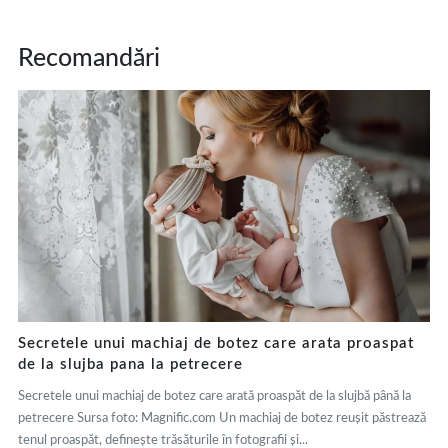
Recomandări
Secretele unui machiaj de botez care arata proaspat
de la slujba pana la petrecere
Secretele unui machiaj de botez care arată proaspăt de la slujbă până la
petrecere Sursa foto: Magnific.com Un machiaj de botez reușit păstrează
tenul proaspăt, definește trăsăturile în fotografii și...