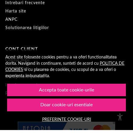
Intrebari frecvente
Harta site
ANPC
Solutionarea litigiilor
CONT CLIENT
Acest site foloseste cookies pentru a va oferi functionalitatea
Contul meu
dorita. Navigand in continuare, sunteti de acord cu
POLITICA DE
Inregistrare
COOKIES
si cu plasarea de cookies, cu scopul de a va oferi o
experienta imbunatatita.
Recuperare parola
Istoric comenzi
Accepta toate cookie-urile
Produse favorite
Doar cookie-uri esentiale
PREFERINTE COOKIE-URI