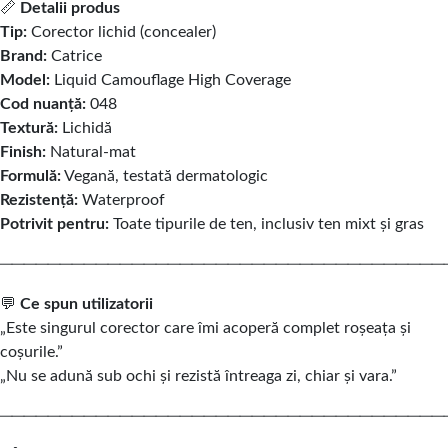
📏
Detalii produs
Tip:
Corector lichid (concealer)
Brand:
Catrice
Model:
Liquid Camouflage High Coverage
Cod nuanță:
048
Textură:
Lichidă
Finish:
Natural-mat
Formulă:
Vegană, testată dermatologic
Rezistență:
Waterproof
Potrivit pentru:
Toate tipurile de ten, inclusiv ten mixt și gras
─────────────────────────────────────
💬
Ce spun utilizatorii
„Este singurul corector care îmi acoperă complet roșeața și
coșurile.”
„Nu se adună sub ochi și rezistă întreaga zi, chiar și vara.”
─────────────────────────────────────