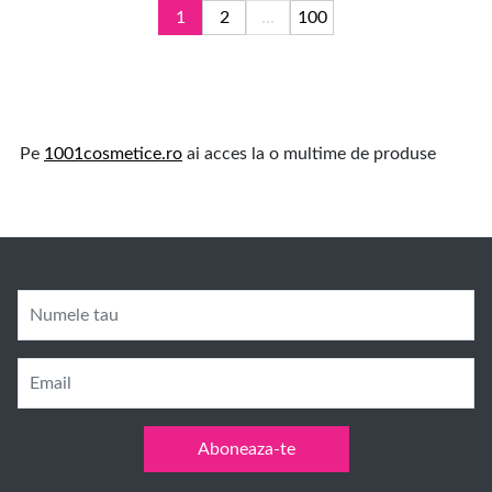
1
2
...
100
Pe
1001cosmetice.ro
ai acces la o multime de produse
Numele tau
Email
Aboneaza-te