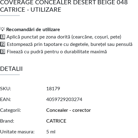
COVERAGE CONCEALER DESERT BEIGE 048
CATRICE - UTILIZARE
💡
Recomandări de utilizare
1️⃣ Aplică punctat pe zona dorită (cearcăne, coșuri, pete)
2️⃣ Estompează prin tapotare cu degetele, burețel sau pensulă
3️⃣ Fixează cu pudră pentru o durabilitate maximă
DETALII
SKU
18179
EAN
4059729203274
Categorii
Concealer - corector
Brand
CATRICE
Unitate masura
5 ml