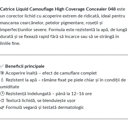
Catrice Liquid Camouflage High Coverage Concealer 048
este
un corector lichid cu acoperire extrem de ridicată, ideal pentru
mascarea cearcănelor, petelor pigmentare, roșeții și
imperfecțiunilor severe. Formula este rezistentă la apă, de lungă
durată și se fixează rapid fără să încarce sau să se strângă în
liniile fine.
─────────────────────────────────────
✅
Beneficii principale
🎯 Acoperire înaltă – efect de camuflare complet
💧 Rezistent la apă – rămâne fixat pe piele chiar și în condiții de
umiditate
🕑 Rezistență îndelungată – până la 12–16 ore
🎨 Textură lichidă, se blenduiește ușor
🌿 Formulă vegană și testată dermatologic
─────────────────────────────────────