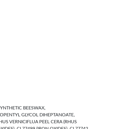
YNTHETIC BEESWAX,
NEOPENTYL GLYCOL DIHEPTANOATE,
US VERNICIFLUA PEEL CERA (RHUS
DES), CI 77499 (IRON OXIDES), CI 77742