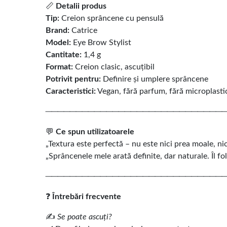
📏
Detalii produs
Tip:
Creion sprâncene cu pensulă
Brand:
Catrice
Model:
Eye Brow Stylist
Cantitate:
1,4 g
Format:
Creion clasic, ascuțibil
Potrivit pentru:
Definire și umplere sprâncene
Caracteristici:
Vegan, fără parfum, fără microplasti
─────────────────────────────
💬
Ce spun utilizatoarele
„Textura este perfectă – nu este nici prea moale, ni
„Sprâncenele mele arată definite, dar naturale. Îl fol
─────────────────────────────
❓
Întrebări frecvente
✍️
Se poate ascuți?