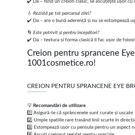
✔️ Da – fiind un creion clasic, se ascuțește ușor cu
💧
Rezistă pe tot parcursul zilei?
✔️ Da – are o bună aderență și nu se estompează uș
🌀
Este potrivit și pentru începători?
✔️ Da – textura și forma clasică îl fac ușor de folosi
Creion pentru sprancene Eye 
1001cosmetice.ro!
CREION PENTRU SPRANCENE EYE BROW
💡
Recomandări de utilizare
1️⃣ Asigură-te că sprâncenele sunt curate și uscate
2️⃣ Umple spațiile rare trasând linii scurte în direcți
3️⃣ Estompează ușor cu pensula pentru un aspect n
4️⃣ Ascuți creionul regulat pentru precizie