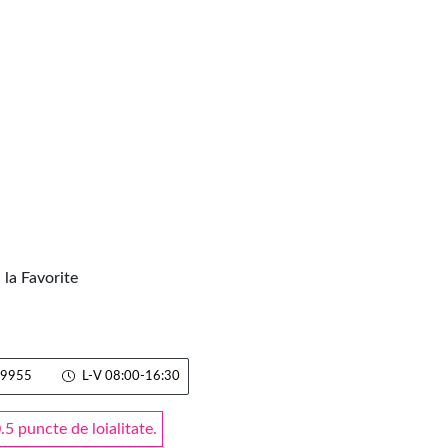
la Favorite
9955
L-V 08:00-16:30
 puncte de loialitate.