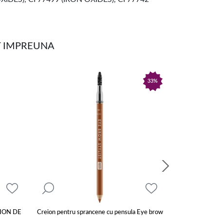
T IMPREUNA
33%
ION DE
Creion pentru sprancene cu pensula Eye brow
Creion pentru 