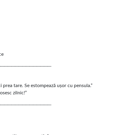
ce
───────────────
ci prea tare. Se estompează ușor cu pensula.”
osesc zilnic!”
───────────────