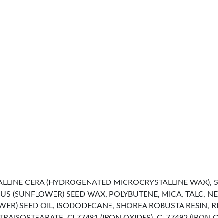
LINE CERA (HYDROGENATED MICROCRYSTALLINE WAX), S
UUS (SUNFLOWER) SEED WAX, POLYBUTENE, MICA, TALC, 
R) SEED OIL, ISODODECANE, SHOREA ROBUSTA RESIN, RH
ISOSTEARATE, CI 77491 (IRON OXIDES), CI 77492 (IRON OXI