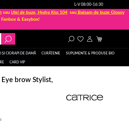
L-V 08:00-16:30
h
sau
Ulei de buze, Hydra Kiss
104
sau
Balsam de buze Glossy
la Fanbox & Easybox!
 ȘI CIORAPI DE DAMĂ
CURĂȚENIE
SUPLIMENTE & PRODUSE BIO
ERE
CARD VIP
Eye brow Stylist,
c