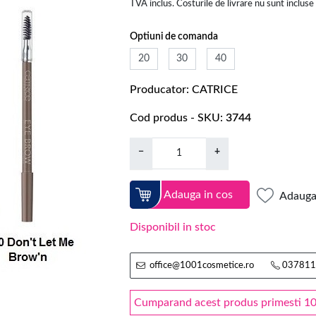
TVA inclus. Costurile de livrare nu sunt incluse
Optiuni de comanda
20
30
40
Producator
CATRICE
Cod produs - SKU
3744
−
+
Adauga in cos
Adauga 
Disponibil in stoc
office@1001cosmetice.ro
037811
Cumparand acest produs primesti 10.5