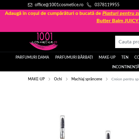
office@1001cosmetice.ro
0378119955
Adaugă în coșul de cumpărături o bucată de
Plasturi pentru
Butter Balm JUIC
PARFUMURI DAMA
PARFUMURI BĂRBAȚI
MAKE-UP
TEN
C
INCONTINENȚĂ
MAKE-UP
Ochi
Machiaj sprâncene
Creion pentru sp