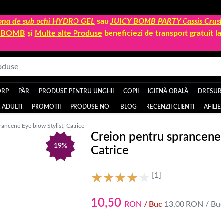
 zona de sub ochi HYDRO GEL
sau
JUICY BOMB PARTY Cassis Crus
Y BOMB
și
Multe alte Produse
beneficiezi de transport gratuit 
ORP
PĂR
PRODUSE PENTRU UNGHII
COPII
IGIENĂ ORALĂ
DRESURI
 ADULȚI
PROMOȚII
PRODUSE NOI
BLOG
RECENZII CLIENȚI
AFILI
rancene Eye brow Stylist, Catrice
Creion pentru sprancene 
19%
Catrice
[1]
10,50
RON
/ Buc
13,00
RON
/ Bu