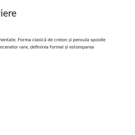
iere
pigmentate. Forma clasică de creion și pensula spoolie
râncenelor rare, definirea formei și estomparea