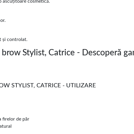
 o ascuțitoare cosmetică.
or.
t și controlat.
brow Stylist, Catrice - Descoperă g
 STYLIST, CATRICE - UTILIZARE
a firelor de păr
atural