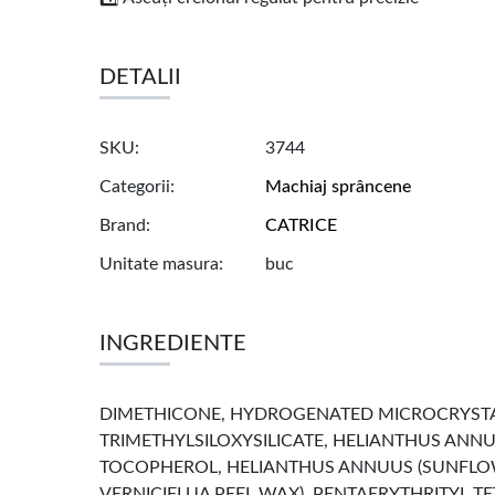
DETALII
SKU
3744
Categorii
Machiaj sprâncene
Brand
CATRICE
Unitate masura
buc
INGREDIENTE
DIMETHICONE, HYDROGENATED MICROCRYSTAL
TRIMETHYLSILOXYSILICATE, HELIANTHUS ANN
TOCOPHEROL, HELIANTHUS ANNUUS (SUNFLOWE
VERNICIFLUA PEEL WAX), PENTAERYTHRITYL TETRA