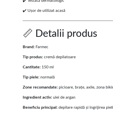
✔️ Testată dermatologic
✔️ Ușor de utilizat acasă
─────────────────────────────
📏 Detalii produs
Brand:
Farmec
Tip produs:
cremă depilatoare
Cantitate:
150 ml
Tip piele:
normală
Zone recomandate:
picioare, brațe, axile, zona biki
Ingredient activ:
ulei de argan
Beneficiu principal:
depilare rapidă și îngrijirea pieli