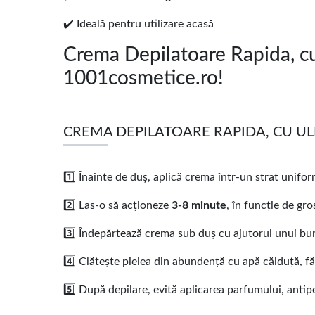
✔️ Ideală pentru utilizare acasă
Crema Depilatoare Rapida, c
1001cosmetice.ro!
CREMA DEPILATOARE RAPIDA, CU ULE
1️⃣ Înainte de duș, aplică crema într-un strat unifor
2️⃣ Las-o să acționeze
3-8 minute
, în funcție de gr
3️⃣ Îndepărtează crema sub duș cu ajutorul unui bur
4️⃣ Clătește pielea din abundență cu apă călduță, fă
5️⃣ După depilare, evită aplicarea parfumului, anti