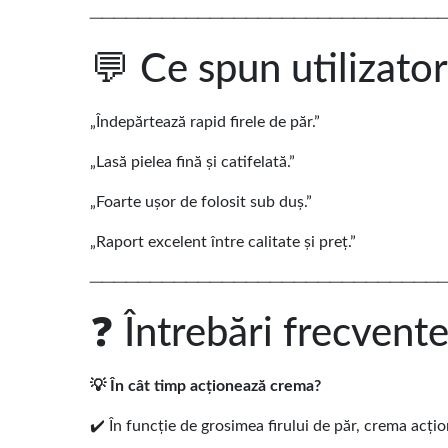
─────────────────────────────
💬 Ce spun utilizator
„Îndepărtează rapid firele de păr.”
„Lasă pielea fină și catifelată.”
„Foarte ușor de folosit sub duș.”
„Raport excelent între calitate și preț.”
─────────────────────────────
❓ Întrebări frecvent
💡 În cât timp acționează crema?
✔️ În funcție de grosimea firului de păr, crema acți