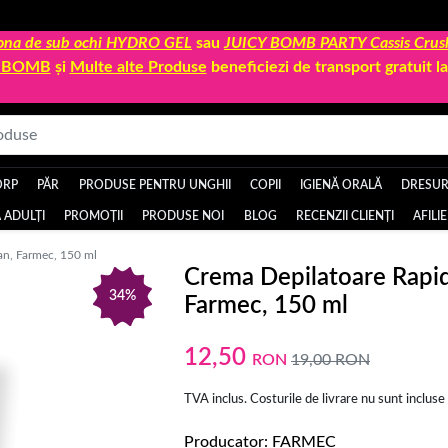
 zona de sub ochi HYDRO GEL
sau
JUICY BOMB PARTY Cassis Crus
Y BOMB
și
Multe alte Produse
beneficiezi de transport gratuit 
ORP
PĂR
PRODUSE PENTRU UNGHII
COPII
IGIENĂ ORALĂ
DRESURI
 ADULȚI
PROMOȚII
PRODUSE NOI
BLOG
RECENZII CLIENȚI
AFILI
an, Farmec, 150 ml
Crema Depilatoare Rapid
34%
Farmec, 150 ml
12,50
RON
19,00
RON
TVA inclus. Costurile de livrare nu sunt incluse
Producator
FARMEC