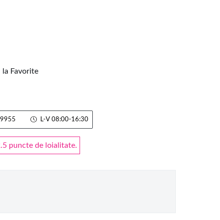
la Favorite
9955
L-V 08:00-16:30
 puncte de loialitate.