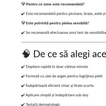
💡 Pentru ce zone este recomandată?
✔️ Este recomandată pentru picioare, brațe, axile și 
💡 Este potrivită pentru pielea sensibilă?
✔️ Se recomandă efectuarea unui test de sensibilitat
─────────────────────────────
🧠 De ce să alegi ac
✔️ Depilare rapidă în doar câteva minute
✔️ Formulă cu ulei de argan pentru îngrijirea pielii
✔️ Îndepărtează eficient chiar și firele scurte
✔️ Aplicare simplă și îndepărtare sub duș
✔️ Testată dermatologic