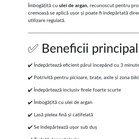
Îmbogățită cu
ulei de argan
, recunoscut pentru prop
cremoasă se aplică ușor și poate fi îndepărtată dire
utilizare regulată.
─────────────────────────────
✅ Beneficii principa
✔️ Îndepărtează eficient părul începând cu 3 minut
✔️ Potrivită pentru picioare, brațe, axile și zona biki
✔️ Îndepărtează inclusiv firele foarte scurte
✔️ Îmbogățită cu ulei de argan
✔️ Lasă pielea fină și catifelată
✔️ Se îndepărtează ușor sub duș