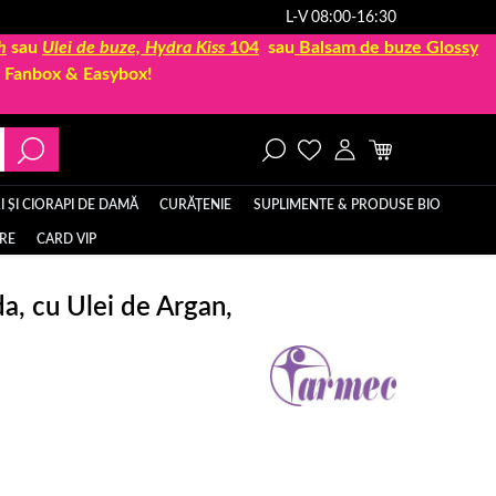
L-V 08:00-16:30
h
sau
Ulei de buze, Hydra Kiss
104
sau
Balsam de buze Glossy
la Fanbox & Easybox!
 ȘI CIORAPI DE DAMĂ
CURĂȚENIE
SUPLIMENTE & PRODUSE BIO
ERE
CARD VIP
a, cu Ulei de Argan,