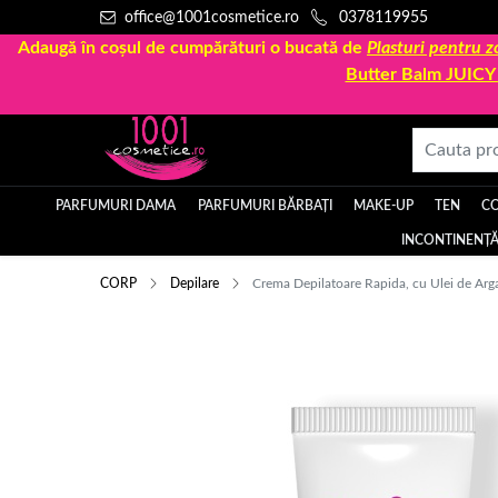
office@1001cosmetice.ro
0378119955
Adaugă în coșul de cumpărături o bucată de
Plasturi pentru
Butter Balm JUIC
PARFUMURI DAMA
PARFUMURI BĂRBAȚI
MAKE-UP
TEN
C
INCONTINENȚĂ
CORP
Depilare
Crema Depilatoare Rapida, cu Ulei de Arg