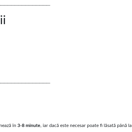
───────────────
ii
───────────────
e
onează în
3-8 minute
, iar dacă este necesar poate fi lăsată până l