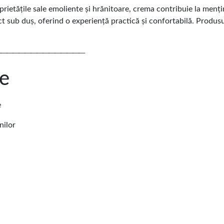
rietățile sale emoliente și hrănitoare, crema contribuie la mențin
ct sub duș, oferind o experiență practică și confortabilă. Produsu
───────────────
le
e
nilor