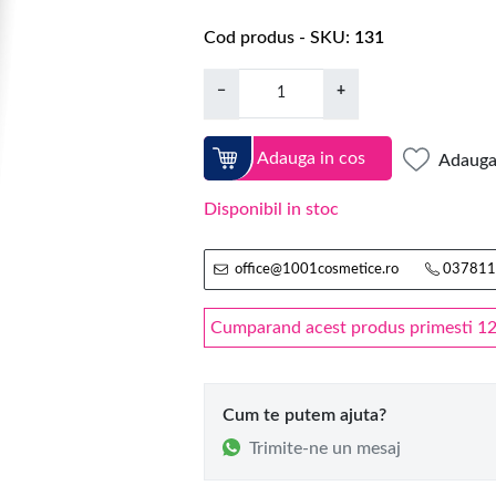
Cod produs - SKU
131
−
+
Adauga in cos
Adauga 
Disponibil in stoc
office@1001cosmetice.ro
037811
Cumparand acest produs primesti 12.5
Cum te putem ajuta?
Trimite-ne un mesaj