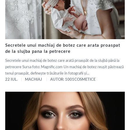
Secretele unui machiaj de botez care arata proaspat
de la slujba pana la petrecere
Secretele unui machiaj de botez care arată proaspăt de la slujbă până la
petrecere Sursa foto: Magnific.com Un machiaj de botez reușit păstrează
tenul proaspăt, definește trăsăturile în fotografii și...
22 IUL.
MACHIAJ
AUTOR: 1001COSMETICE