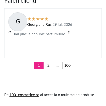
Păreri clienți
G
Georgiana Rus
29 iul. 2026
Imi plac la nebunie parfumurile
1
2
...
100
Pe
1001cosmetice.ro
ai acces la o multime de produse