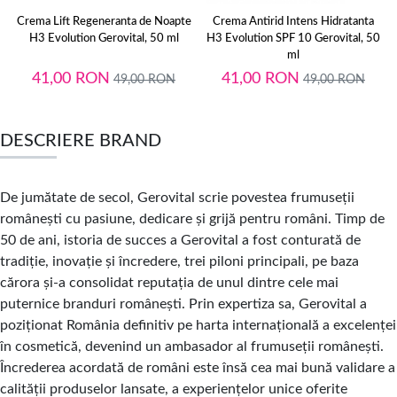
Crema Lift Regeneranta de Noapte
Crema Antirid Intens Hidratanta
H3 Evolution Gerovital, 50 ml
H3 Evolution SPF 10 Gerovital, 50
ml
41,00
RON
41,00
RON
49,00
RON
49,00
RON
DESCRIERE BRAND
De jumătate de secol, Gerovital scrie povestea frumuseţii
româneşti cu pasiune, dedicare şi grijă pentru români. Timp de
50 de ani, istoria de succes a Gerovital a fost conturată de
tradiţie, inovaţie şi încredere, trei piloni principali, pe baza
cărora şi-a consolidat reputaţia de unul dintre cele mai
puternice branduri româneşti. Prin expertiza sa, Gerovital a
poziţionat România definitiv pe harta internaţională a excelenţei
în cosmetică, devenind un ambasador al frumuseţii româneşti.
Încrederea acordată de români este însă cea mai bună validare a
calităţii produselor lansate, a experienţelor unice oferite