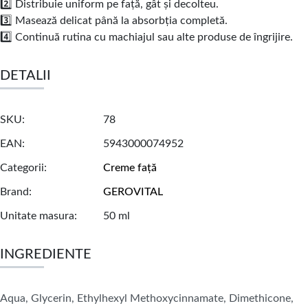
2️⃣ Distribuie uniform pe față, gât și decolteu.
3️⃣ Masează delicat până la absorbția completă.
4️⃣ Continuă rutina cu machiajul sau alte produse de îngrijire.
DETALII
SKU
78
EAN
5943000074952
Categorii
Creme față
Brand
GEROVITAL
Unitate masura
50 ml
INGREDIENTE
Aqua, Glycerin, Ethylhexyl Methoxycinnamate, Dimethicone,