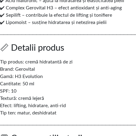
✔️ Acid hialuronic – ajută la hidratarea și elasticitatea pielii
✔️ Complex Gerovital H3 – efect antioxidant și anti-aging
✔️ Sepilift – contribuie la efectul de lifting și tonifiere
✔️ Lipomoist – susține hidratarea și netezirea pielii
─────────────────────────────────────
📏 Detalii produs
Tip produs: cremă hidratantă de zi
Brand:
Gerovital
Gamă: H3 Evolution
Cantitate: 50 ml
SPF: 10
Textură: cremă lejeră
Efect: lifting, hidratare, anti-rid
Tip ten: matur, deshidratat
─────────────────────────────────────