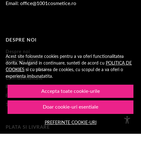
Email:
office@1001cosmetice.ro
DESPRE NOI
Despre noi
Acest site foloseste cookies pentru a va oferi functionalitatea
Formular retur
dorita. Navigand in continuare, sunteti de acord cu
POLITICA DE
COOKIES
si cu plasarea de cookies, cu scopul de a va oferi o
Termeni si conditii
experienta imbunatatita.
Confidentialitate
Recenzii clienți
Accepta toate cookie-urile
Politica de Cookies
1001Cosmetice
Doar cookie-uri esentiale
PREFERINTE COOKIE-URI
PLATA SI LIVRARE
Cum cumpar