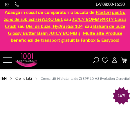
L-V 08:00-16:30
Adaugă în coșul de cumpărături o bucată de
Plasturi pentru
zona de sub ochi HYDRO GEL
sau
JUICY BOMB PARTY Cassis
Crush
sau
Ulei de buze, Hydra Kiss
104
sau
Balsam de buze
Glossy Butter Balm JUICY BOMB
și
Multe alte Produse
beneficiezi de transport gratuit la Fanbox & Easybox!
TEN
Creme față
Crema Lift Hidratanta de Zi SPF 10 H3 Evolution Gerovital
16%