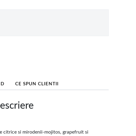
ND
CE SPUN CLIENTII
scriere
itrice si mirodenii-mojitos, grapefruit si