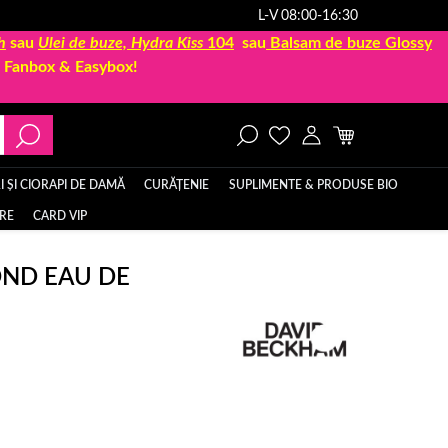
L-V 08:00-16:30
h
sau
Ulei de buze, Hydra Kiss
104
sau
Balsam de buze Glossy
la Fanbox & Easybox!
 ȘI CIORAPI DE DAMĂ
CURĂȚENIE
SUPLIMENTE & PRODUSE BIO
ERE
CARD VIP
ND EAU DE