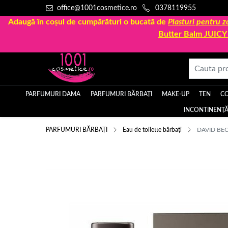
office@1001cosmetice.ro
0378119955
Adaugă în coșul de cumpărături o bucată de
Plasturi pentru
Butter Balm JUIC
PARFUMURI DAMA
PARFUMURI BĂRBAȚI
MAKE-UP
TEN
C
INCONTINENȚĂ
PARFUMURI BĂRBAȚI
Eau de toilette bărbați
DAVID BE