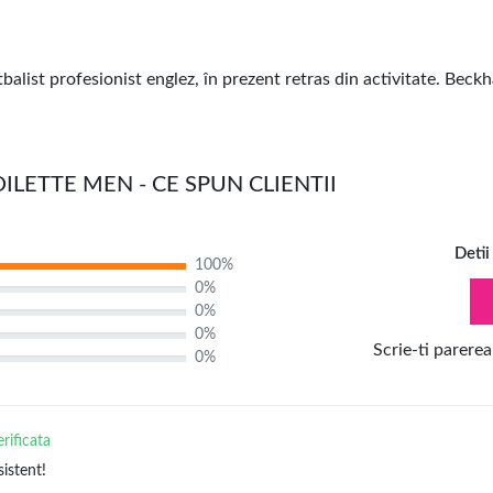
ist profesionist englez, în prezent retras din activitate. Beckh
LETTE MEN - CE SPUN CLIENTII
Detii
100%
0%
0%
0%
Scrie-ti parerea
0%
erificata
sistent!