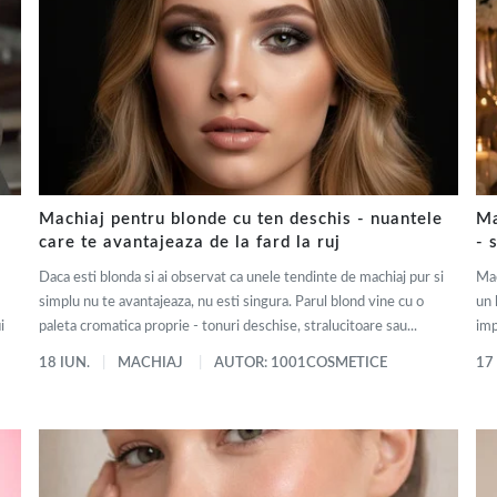
Machiaj pentru blonde cu ten deschis - nuantele
Ma
care te avantajeaza de la fard la ruj
- 
Daca esti blonda si ai observat ca unele tendinte de machiaj pur si
Mac
simplu nu te avantajeaza, nu esti singura. Parul blond vine cu o
un 
i
paleta cromatica proprie - tonuri deschise, stralucitoare sau...
imp
18 IUN.
MACHIAJ
AUTOR: 1001COSMETICE
17