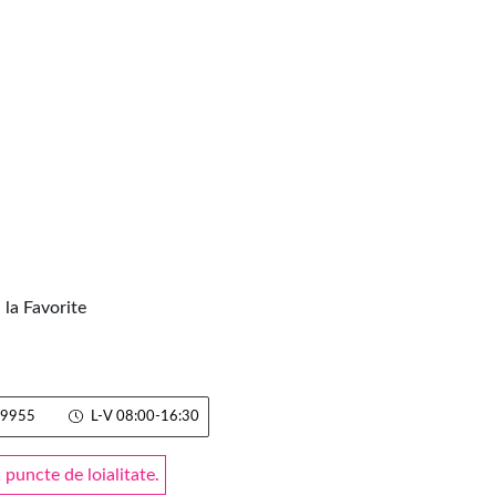
la Favorite
9955
L-V 08:00-16:30
puncte de loialitate.