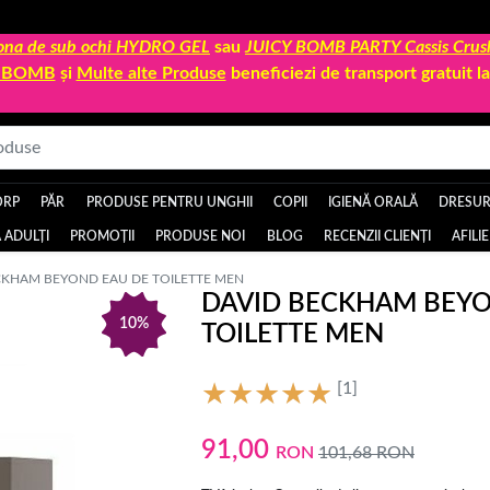
 zona de sub ochi HYDRO GEL
sau
JUICY BOMB PARTY Cassis Crus
Y BOMB
și
Multe alte Produse
beneficiezi de transport gratuit 
ORP
PĂR
PRODUSE PENTRU UNGHII
COPII
IGIENĂ ORALĂ
DRESURI
 ADULȚI
PROMOȚII
PRODUSE NOI
BLOG
RECENZII CLIENȚI
AFILI
CKHAM BEYOND EAU DE TOILETTE MEN
DAVID BECKHAM BEYO
10%
TOILETTE MEN
[1]
91,00
RON
101,68
RON