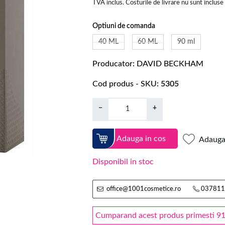
TVA inclus. Costurile de livrare nu sunt incluse
Optiuni de comanda
40 ML
60 ML
90 ml
Producator
DAVID BECKHAM
Cod produs - SKU
5305
−
+
Adauga in cos
Adauga 
Disponibil in stoc
office@1001cosmetice.ro
037811
Cumparand acest produs primesti 91 