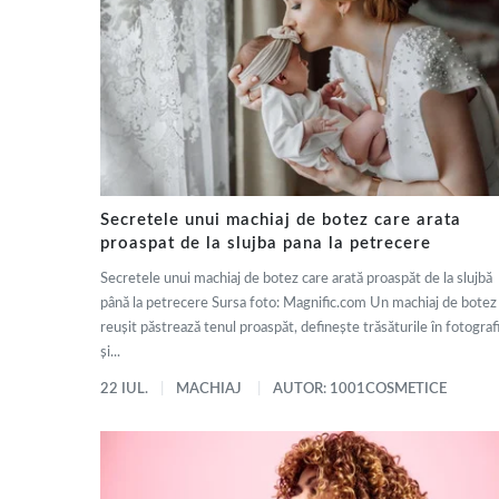
Secretele unui machiaj de botez care arata
proaspat de la slujba pana la petrecere
Secretele unui machiaj de botez care arată proaspăt de la slujbă
până la petrecere Sursa foto: Magnific.com Un machiaj de botez
reușit păstrează tenul proaspăt, definește trăsăturile în fotografi
și...
22 IUL.
MACHIAJ
AUTOR: 1001COSMETICE