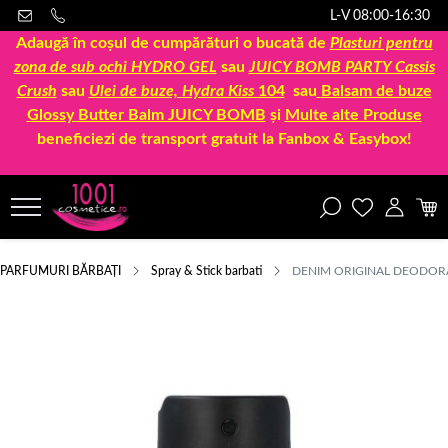
L-V 08:00-16:30
Adaugă în coșul de cumpărături o bucată de
Plasturi pentru
zona de sub ochi HYDRO GEL
sau
JUICY BOMB PARTY Cassis
Crush
sau
Ulei de buze, Hydra Kiss
104
sau
Balsam de buze
Glossy Butter Balm JUICY BOMB
și
Multe alte Produse
beneficiezi de transport gratuit la Fanbox & Easybox!
PARFUMURI BĂRBAȚI
Spray & Stick barbati
DENIM ORIGINAL DEODOR