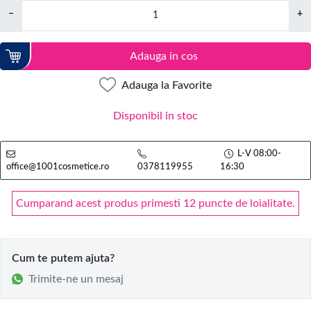
−
+
Adauga in cos
Adauga la Favorite
Disponibil in stoc
L-V 08:00-
office@1001cosmetice.ro
0378119955
16:30
Cumparand acest produs primesti 12 puncte de loialitate.
Cum te putem ajuta?
Trimite-ne un mesaj