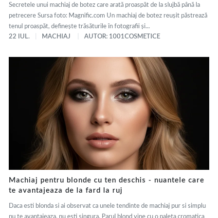
Secretele unui machiaj de botez care arată proaspăt de la slujbă până la
petrecere Sursa foto: Magnific.com Un machiaj de botez reușit păstrează
tenul proaspăt, definește trăsăturile în fotografii și...
22 IUL.
MACHIAJ
AUTOR: 1001COSMETICE
Machiaj pentru blonde cu ten deschis - nuantele care
te avantajeaza de la fard la ruj
Daca esti blonda si ai observat ca unele tendinte de machiaj pur si simplu
nu te avantajeaza, nu esti singura. Parul blond vine cu o paleta cromatica