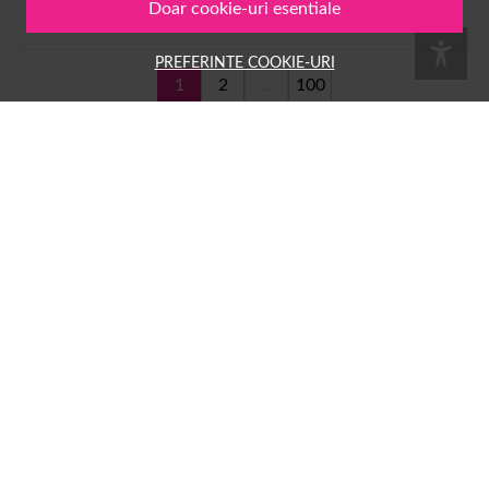
Doar cookie-uri esentiale
PREFERINTE COOKIE-URI
1
2
...
100
Pe
1001cosmetice.ro
ai acces la o multime de produse
Numele tau
Email