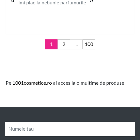
Imi plac la nebunie parfumurile
1
2
...
100
Pe
1001cosmetice.ro
ai acces la o multime de produse
Numele tau