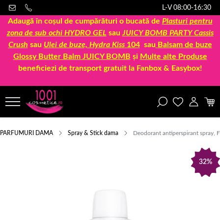
L-V 08:00-16:30
Adaugă în coșul de cumpărături o bucată de
Plasturi pentru
zona de sub ochi HYDRO GEL
sau
JUICY BOMB PARTY Cassis
Crush
sau
Ulei de buze, Hydra Kiss
104
sau
Balsam de buze
Glossy Butter Balm JUICY BOMB
și
Multe alte Produse
beneficiezi de transport gratuit la Fanbox & Easybox!
PARFUMURI DAMA
Spray & Stick dama
Deodorant antiperspirant spray, 
32%