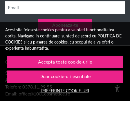
Email
Aboneaza-te
Acest site foloseste cookies pentru a va oferi functionalitatea
dorita. Navigand in continuare, sunteti de acord cu
POLITICA DE
COOKIES
si cu plasarea de cookies, cu scopul de a va oferi o
experienta imbunatatita.
Group Hara SRL
Accepta toate cookie-urile
Sediu:
Doar cookie-uri esentiale
Aleea Trandafirilor 2, Hateg, jud. Hunedoara
Telefon: 0378.11.99.55
PREFERINTE COOKIE-URI
Email:
office@1001cosmetice.ro
DESPRE NOI