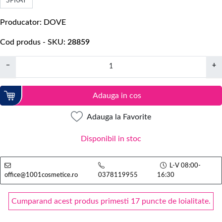
SPRAY
Producator
DOVE
Cod produs - SKU
28859
−
+
Adauga in cos
Adauga la Favorite
Disponibil in stoc
L-V 08:00-
office@1001cosmetice.ro
0378119955
16:30
Cumparand acest produs primesti 17 puncte de loialitate.