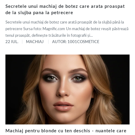
Secretele unui machiaj de botez care arata proaspat
de la slujba pana la petrecere
Secretele unui machiaj de botez care arată proaspăt de la slujbă până la
petrecere Sursa foto: Magnific.com Un machiaj de botez reușit păstrează
tenul proaspăt, definește trăsăturile în fotografii și...
22 IUL.
MACHIAJ
AUTOR: 1001COSMETICE
Machiaj pentru blonde cu ten deschis - nuantele care