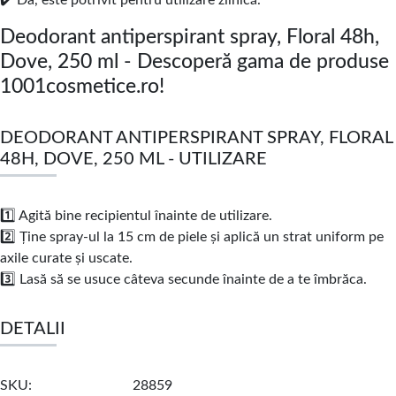
✔️ Da, este potrivit pentru utilizare zilnică.
Deodorant antiperspirant spray, Floral 48h,
Dove, 250 ml - Descoperă gama de produse
1001cosmetice.ro!
DEODORANT ANTIPERSPIRANT SPRAY, FLORAL
48H, DOVE, 250 ML - UTILIZARE
1️⃣ Agită bine recipientul înainte de utilizare.
2️⃣ Ține spray-ul la 15 cm de piele și aplică un strat uniform pe
axile curate și uscate.
3️⃣ Lasă să se usuce câteva secunde înainte de a te îmbrăca.
DETALII
SKU
28859