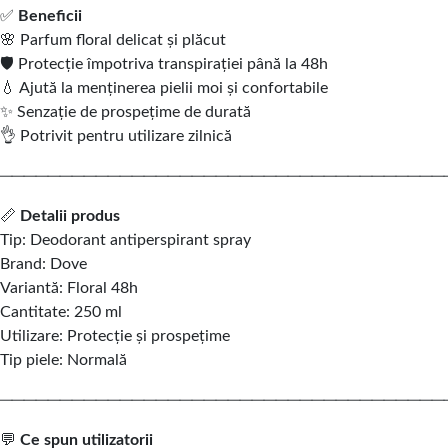
✅
Beneficii
🌸 Parfum floral delicat și plăcut
🛡️ Protecție împotriva transpirației până la 48h
💧 Ajută la menținerea pielii moi și confortabile
✨ Senzație de prospețime de durată
👌 Potrivit pentru utilizare zilnică
─────────────────────────────────────
📏
Detalii produs
Tip: Deodorant antiperspirant spray
Brand: Dove
Variantă: Floral 48h
Cantitate: 250 ml
Utilizare: Protecție și prospețime
Tip piele: Normală
─────────────────────────────────────
💬
Ce spun utilizatorii