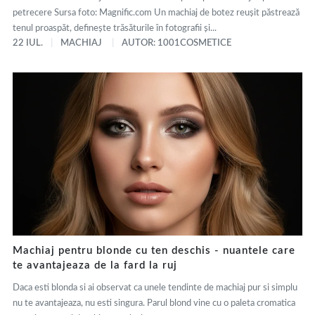
petrecere Sursa foto: Magnific.com Un machiaj de botez reușit păstrează
tenul proaspăt, definește trăsăturile în fotografii și...
22 IUL.
MACHIAJ
AUTOR: 1001COSMETICE
Machiaj pentru blonde cu ten deschis - nuantele care
te avantajeaza de la fard la ruj
Daca esti blonda si ai observat ca unele tendinte de machiaj pur si simplu
nu te avantajeaza, nu esti singura. Parul blond vine cu o paleta cromatica