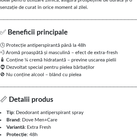
Ideal pentru utilizare zilnică, asigură prospețime de durată și o
senzație de curat în orice moment al zilei.
─────────────────────────────────────
✅
Beneficii principale
🕓 Protecție antiperspirantă până la 48h
💨 Aromă proaspătă și masculină – efect de extra-fresh
🧴 Conține ¼ cremă hidratantă – previne uscarea pielii
🧔 Dezvoltat special pentru pielea bărbaților
🚫 Nu conține alcool – blând cu pielea
─────────────────────────────────────
📏
Detalii produs
Tip
: Deodorant antiperspirant spray
Brand
: Dove Men+Care
Variantă
: Extra Fresh
Protecție
: 48h