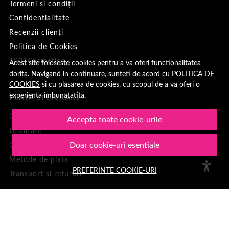
Termeni si condiții
Confidentialitate
Recenzii clienți
Politica de Cookies
1001Cosmetice
Acest site foloseste cookies pentru a va oferi functionalitatea
dorita. Navigand in continuare, sunteti de acord cu
POLITICA DE
COOKIES
si cu plasarea de cookies, cu scopul de a va oferi o
experienta imbunatatita.
PLATA SI LIVRARE
Cum cumpar
Accepta toate cookie-urile
Loialitate
Doar cookie-uri esentiale
Cosul meu
Metode de plata
PREFERINTE COOKIE-URI
Transport si retururi
ASISTENTA