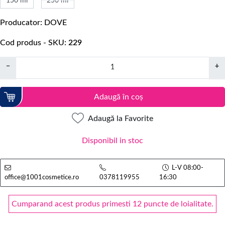
150 ml
250 ml
Producator
DOVE
Cod produs - SKU
229
−
+
Adaugă în coș
Adaugă la Favorite
Disponibil in stoc
L-V 08:00-
office@1001cosmetice.ro
0378119955
16:30
Cumparand acest produs primesti 12 puncte de loialitate.