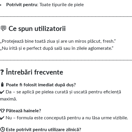
Potrivit pentru
: Toate tipurile de piele
─────────────────────────────────────
💬
Ce spun utilizatorii
„Protejează bine toată ziua și are un miros plăcut, fresh.”
„Nu irită și e perfect după sală sau în zilele aglomerate.”
─────────────────────────────────────
❓
Întrebări frecvente
🧴 Poate fi folosit imediat după duș?
✔️ Da – se aplică pe pielea curată și uscată pentru eficiență
maximă.
👕 Pătează hainele?
✔️ Nu – formula este concepută pentru a nu lăsa urme vizibile.
🕓 Este potrivit pentru utilizare zilnică?