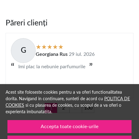
Păreri clienți
G
Georgiana Rus
29 iul. 2026
Imi plac la nebunie parfumurile
Acest site foloseste cookies pentru a va oferi functionalitatea
dorita. Navigand in continuare, sunteti de acord cu
POLITICA DE
COOKIES
si cu plasarea de cookies, cu scopul de a va oferi o
1
2
...
100
experienta imbunatatita.
Accepta toate cookie-urile