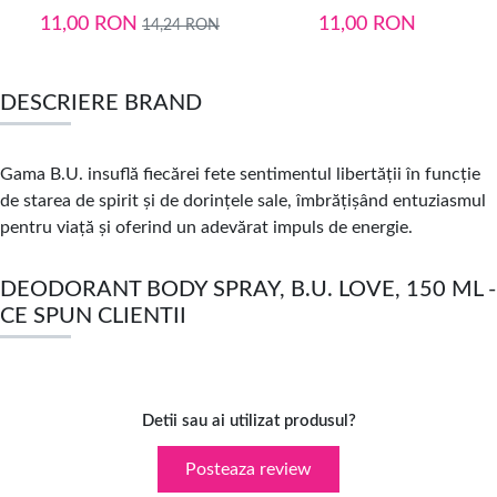
11,00
RON
11,00
RON
14,24
RON
DESCRIERE BRAND
Gama B.U. insuflă fiecărei fete sentimentul libertăţii în funcţie
de starea de spirit şi de dorinţele sale, îmbrăţişând entuziasmul
pentru viaţă şi
oferind un adevărat impuls de energie.
DEODORANT BODY SPRAY, B.U. LOVE, 150 ML -
CE SPUN CLIENTII
Detii sau ai utilizat produsul?
Posteaza review