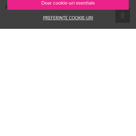
Doar cookie-uri esentiale
Pe
1001cosmetice.ro
ai acces la o multime de produse
PREFERINTE COOKIE-URI
Numele tau
Email
Aboneaza-te
Group Hara SRL