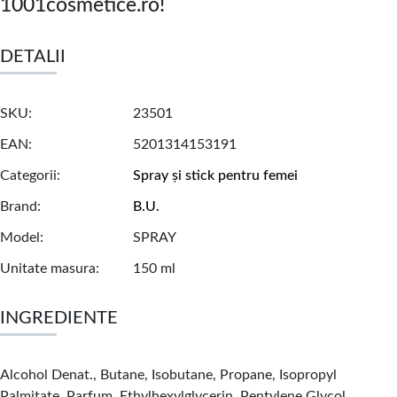
1001cosmetice.ro!
DETALII
SKU
23501
EAN
5201314153191
Categorii
Spray și stick pentru femei
Brand
B.U.
Model
SPRAY
Unitate masura
150 ml
INGREDIENTE
Alcohol Denat., Butane, Isobutane, Propane, Isopropyl
Palmitate, Parfum, Ethylhexylglycerin, Pentylene Glycol,