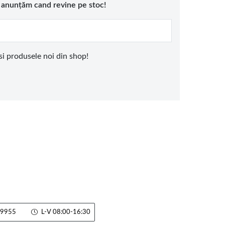
e anunțăm cand revine pe stoc!
 si produsele noi din shop!
9955
L-V 08:00-16:30