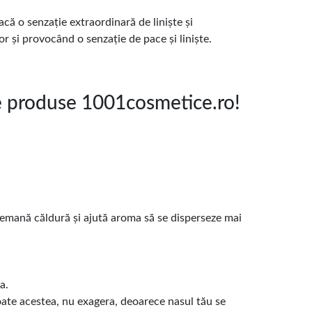
acă o senzație extraordinară de liniște și
r și provocând o senzație de pace și liniște.
e produse 1001cosmetice.ro!
ne emană căldură și ajută aroma să se disperseze mai
a.
toate acestea, nu exagera, deoarece nasul tău se