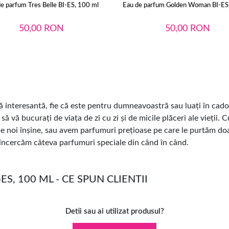
e parfum Tres Belle BI-ES, 100 ml
Eau de parfum Golden Woman BI-ES
50,00
RON
50,00
RON
interesantă, fie că este pentru dumneavoastră sau luați în cado
ă vă bucurați de viața de zi cu zi și de micile plăceri ale vieții.
pe noi înșine, sau avem parfumuri prețioase pe care le purtăm do
ă încercăm câteva parfumuri speciale din când în când.
, 100 ML - CE SPUN CLIENTII
Detii sau ai utilizat produsul?