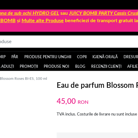
 zona de sub ochi HYDRO GEL
sau
JUICY BOMB PARTY Cassis Crus
Y BOMB
și
Multe alte Produse
beneficiezi de transport gratuit 
ORP
PĂR
PRODUSE PENTRU UNGHII
COPII
IGIENĂ ORALĂ
DRESURI
 ADULȚI
PROMOȚII
PRODUSE NOI
BLOG
RECENZII CLIENȚI
AFILI
Blossom Roses BI-ES, 100 ml
Eau de parfum Blossom R
45,00
RON
TVA inclus. Costurile de livrare nu sunt incluse