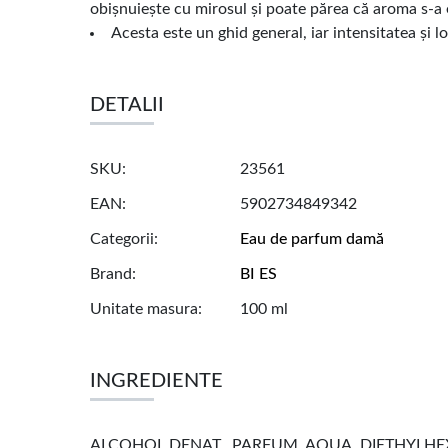
obișnuiește cu mirosul și poate părea că aroma s-a 
Acesta este un ghid general, iar intensitatea și l
DETALII
SKU
23561
EAN
5902734849342
Categorii
Eau de parfum damă
Brand
BI ES
Unitate masura
100 ml
INGREDIENTE
ALCOHOL DENAT., PARFUM, AQUA, DIETHYLH