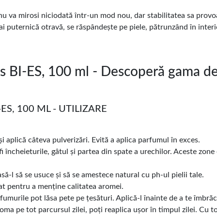
 nu va mirosi niciodată într-un mod nou, dar stabilitatea sa provo
 puternică otravă, se răspândește pe piele, pătrunzând în interio
 BI-ES, 100 ml - Descoperă gama d
S, 100 ML - UTILIZARE
 aplică câteva pulverizări. Evită a aplica parfumul în exces.
fi încheieturile, gâtul și partea din spate a urechilor. Aceste zo
să-l să se usuce și să se amestece natural cu ph-ul pielii tale.
cat pentru a menține calitatea aromei.
fumurile pot lăsa pete pe țesături. Aplică-l înainte de a te îmbrăc
ma pe tot parcursul zilei, poți reaplica ușor în timpul zilei. Cu 