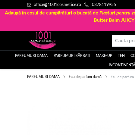
office@1001cosmetice.ro
0378119955
Adaugă în coșul de cumpărături o bucată de
Plasturi pentru
Butter Balm JUIC
PARFUMURI DAMA
PARFUMURI BĂRBAȚI
MAKE-UP
TEN
C
INCONTINENȚĂ
PARFUMURI DAMA
Eau de parfum damă
Eau de parfum 