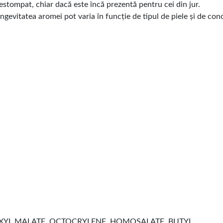
estompat, chiar dacă este încă prezentă pentru cei din jur.
ongevitatea aromei pot varia în funcție de tipul de piele și de co
EXYL MALATE, OCTOCRYLENE, HOMOSALATE, BUTYL