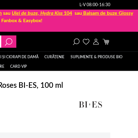
L-V 08:00-16:30
h
sau
Ulei de buze, Hydra Kiss
104
sau
Balsam de buze Glossy
la Fanbox & Easybox!
 ȘI CIORAPI DE DAMĂ
CURĂȚENIE
SUPLIMENTE & PRODUSE BIO
ERE
CARD VIP
oses BI-ES, 100 ml