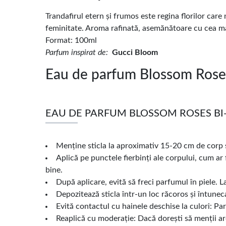
Trandafirul etern și frumos este regina florilor care
feminitate. Aroma rafinată, asemănătoare cu cea mai
Format: 100ml
Parfum inspirat de:
Gucci Bloom
Eau de parfum Blossom Roses
EAU DE PARFUM BLOSSOM ROSES BI-E
Menține sticla la aproximativ 15-20 cm de corp și
Aplică pe punctele fierbinți ale corpului, cum ar 
bine.
După aplicare, evită să freci parfumul în piele. La
Depozitează sticla într-un loc răcoros și întune
Evită contactul cu hainele deschise la culori: Par
Reaplică cu moderație: Dacă dorești să menții aro