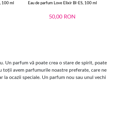
, 100 ml
Eau de parfum Love Elixir BI-ES, 100 ml
Eau de parfu
50,00
RON
u. Un parfum vă poate crea o stare de spirit, poate
 Cu toții avem parfumurile noastre preferate, care ne
ar la ocazii speciale. Un parfum nou sau unul vechi