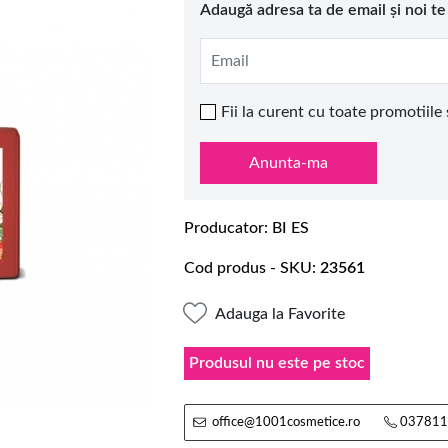
Adaugă adresa ta de email și noi t
Email
Fii la curent cu toate promotiile
Anunta-ma
Producator
BI ES
Cod produs - SKU
23561
Adauga la Favorite
Produsul nu este pe stoc
office@1001cosmetice.ro
037811