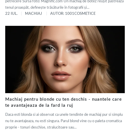
petrecere Sursa foto: Magnific.com Un machiaj de botez reușit păstrează
tenul proaspăt, definește trăsăturile în fotografii și...
22 IUL.
MACHIAJ
AUTOR: 1001COSMETICE
Machiaj pentru blonde cu ten deschis - nuantele care
te avantajeaza de la fard la ruj
Daca esti blonda si ai observat ca unele tendinte de machiaj pur si simplu
nu te avantajeaza, nu esti singura. Parul blond vine cu o paleta cromatica
proprie - tonuri deschise, stralucitoare sau...