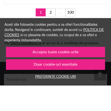
1
2
...
100
Acest site foloseste cookies pentru a va oferi functionalitatea
dorita. Navigand in continuare, sunteti de acord cu
POLITICA DE
COOKIES
si cu plasarea de cookies, cu scopul de a va oferi o
experienta imbunatatita.
Pe
1001cosmetice.ro
ai acces la o multime de produse
Accepta toate cookie-urile
Doar cookie-uri esentiale
PREFERINTE COOKIE-URI
Numele tau
Email
Aboneaza-te