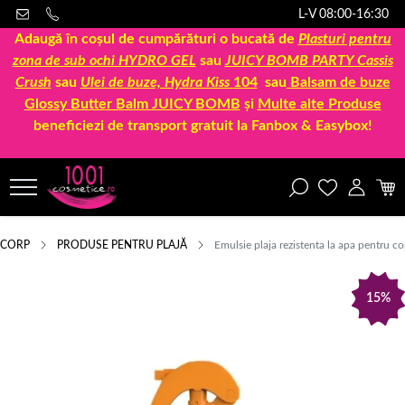
L-V 08:00-16:30
Adaugă în coșul de cumpărături o bucată de
Plasturi pentru
zona de sub ochi HYDRO GEL
sau
JUICY BOMB PARTY Cassis
Crush
sau
Ulei de buze, Hydra Kiss
104
sau
Balsam de buze
Glossy Butter Balm JUICY BOMB
și
Multe alte Produse
beneficiezi de transport gratuit la Fanbox & Easybox!
CORP
PRODUSE PENTRU PLAJĂ
Emulsie plaja rezistenta la apa pentru c
15%