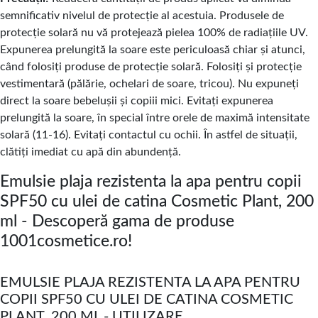
semnificativ nivelul de protecție al acestuia. Produsele de
protecție solară nu vă protejează pielea 100% de radiațiile UV.
Expunerea prelungită la soare este periculoasă chiar și atunci,
când folosiți produse de protecție solară. Folosiți și protecție
vestimentară (pălărie, ochelari de soare, tricou). Nu expuneți
direct la soare bebelușii și copiii mici. Evitați expunerea
prelungită la soare, în special între orele de maximă intensitate
solară (11-16). Evitați contactul cu ochii. În astfel de situații,
clătiți imediat cu apă din abundență.
Emulsie plaja rezistenta la apa pentru copii
SPF50 cu ulei de catina Cosmetic Plant, 200
ml - Descoperă gama de produse
1001cosmetice.ro!
EMULSIE PLAJA REZISTENTA LA APA PENTRU
COPII SPF50 CU ULEI DE CATINA COSMETIC
PLANT, 200 ML - UTILIZARE