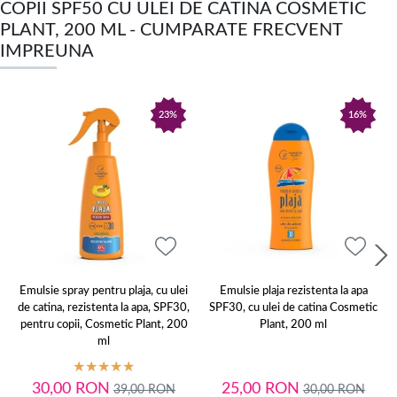
COPII SPF50 CU ULEI DE CATINA COSMETIC
PLANT, 200 ML - CUMPARATE FRECVENT
IMPREUNA
23%
16%
Emulsie spray pentru plaja, cu ulei
Emulsie plaja rezistenta la apa
de catina, rezistenta la apa, SPF30,
SPF30, cu ulei de catina Cosmetic
pentru copii, Cosmetic Plant, 200
Plant, 200 ml
ml
30,00
RON
25,00
RON
39,00
RON
30,00
RON