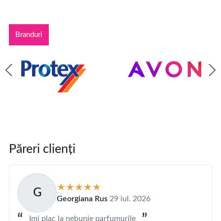
Branduri
Păreri clienți
G
Georgiana Rus
29 iul. 2026
Imi plac la nebunie parfumurile