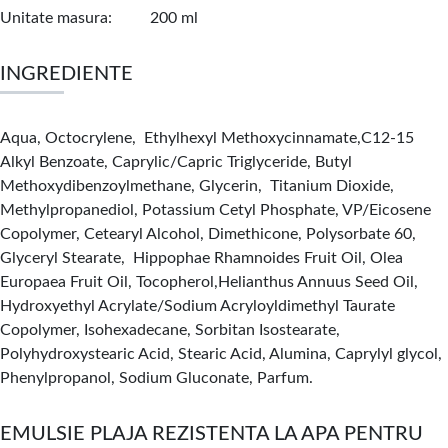
Unitate masura
200 ml
INGREDIENTE
Aqua, Octocrylene, Ethylhexyl Methoxycinnamate,C12-15
Alkyl Benzoate, Caprylic/Capric Triglyceride, Butyl
Methoxydibenzoylmethane, Glycerin, Titanium Dioxide,
Methylpropanediol, Potassium Cetyl Phosphate, VP/Eicosene
Copolymer, Cetearyl Alcohol, Dimethicone, Polysorbate 60,
Glyceryl Stearate, Hippophae Rhamnoides Fruit Oil, Olea
Europaea Fruit Oil, Tocopherol,Helianthus Annuus Seed Oil,
Hydroxyethyl Acrylate/Sodium Acryloyldimethyl Taurate
Copolymer, Isohexadecane, Sorbitan Isostearate,
Polyhydroxystearic Acid, Stearic Acid, Alumina, Caprylyl glycol,
Phenylpropanol, Sodium Gluconate, Parfum.
EMULSIE PLAJA REZISTENTA LA APA PENTRU