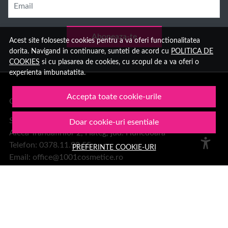
Email
Aboneaza-te
Acest site foloseste cookies pentru a va oferi functionalitatea
dorita. Navigand in continuare, sunteti de acord cu
POLITICA DE
COOKIES
si cu plasarea de cookies, cu scopul de a va oferi o
experienta imbunatatita.
Accepta toate cookie-urile
Group Hara SRL
Sediu:
Doar cookie-uri esentiale
Aleea Trandafirilor 2, Hateg, jud. Hunedoara
Telefon: 0378.11.99.55
PREFERINTE COOKIE-URI
Email:
office@1001cosmetice.ro
DESPRE NOI