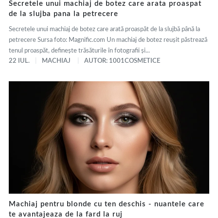
Secretele unui machiaj de botez care arata proaspat
de la slujba pana la petrecere
Secretele unui machiaj de botez care arată proaspăt de la slujbă până la
petrecere Sursa foto: Magnific.com Un machiaj de botez reușit păstrează
tenul proaspăt, definește trăsăturile în fotografii și...
22 IUL.
MACHIAJ
AUTOR: 1001COSMETICE
Machiaj pentru blonde cu ten deschis - nuantele care
te avantajeaza de la fard la ruj